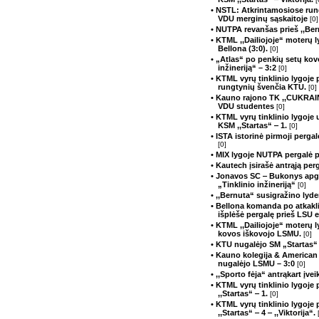
• NSTL: Atkrintamosiose run
VDU merginų sąskaitoje
[0]
• NUTPA revanšas prieš ,,Be
• KTML ,,Dailiojoje“ moterų 
Bellona (3:0).
[0]
• „Atlas“ po penkių setų kov
inžineriją“ – 3:2
[0]
• KTML vyrų tinklinio lygoje 
rungtynių švenčia KTU.
[0]
• Kauno rajono TK ,,CUKRAIN
VDU studentes
[0]
• KTML vyrų tinklinio lygoje 
KSM ,,Startas“ ‒ 1.
[0]
• ISTA istorinė pirmoji perga
[0]
• MIX lygoje NUTPA pergalė 
• Kautech įsirašė antrąją perg
• Jonavos SC ‒ Bukonys apg
„Tinklinio inžineriją“
[0]
• ,,Bernuta“ susigražino lyd
• Bellona komanda po atkakli
išplėšė pergalę prieš LSU 
• KTML ,,Dailiojoje“ moterų l
kovos iškovojo LSMU.
[0]
• KTU nugalėjo SM „Startas“ 
• Kauno kolegija & American 
nugalėjo LSMU – 3:0
[0]
• ,,Sporto fėja“ antrąkart įv
• KTML vyrų tinklinio lygoje
,,Startas“ ‒ 1.
[0]
• KTML vyrų tinklinio lygoje
,,Startas“ ‒ 4 ‒ ,,Viktorija“.