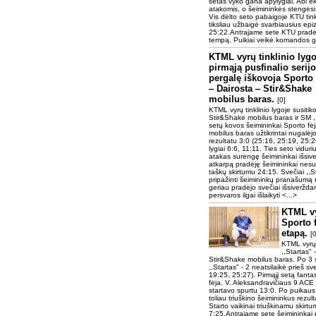
setas vyko gana apylygiai. Abi ek
atakomis, o šeimininkės stengėsi 
Vis dėlto seto pabaigoje KTU tink
tiksliau užbaigė svarbiausius epi
25:22.Antrajame sete KTU pradėj
tempą. Puikiai veikė komandos gy
KTML vyrų tinklinio lygo
pirmąją pusfinalio serij
pergalę iškovoja Sporto 
‒ Dairosta ‒ Stir&Shake
mobilus baras.
[0]
KTML vyrų tinklinio lygoje susitik
Stir&Shake mobilus baras ir SM ,,S
setų kovos šeimininkai Sporto fė
mobilus baras užtikrintai nugalėjo
rezultatu 3:0 (25:16, 25:19, 25:2
lygiai 6:6, 11:11. Ties seto vidu
atakas surengę šeimininkai išsiver
atkarpą pradėję šeimininkai nesus
taškų skirtumu 24:15. Svečiai ,,Sta
pripažinti šeimininkų pranašumą r
geriau pradėjo svečiai išsiverždami
persvaros ilgai išlaikyti <...>
KTML vy
Sporto f
etapą.
[0
KTML vyrų 
,,Startas" 
Stir&Shake mobilus baras. Po 3 
,,Startas" - 2 neatsilaikė prieš sv
19:25, 25:27). Pirmąjį setą fanta
fėja. V. Aleksandravičiaus 9 ACE 
startavo spurtu 13:0. Po puikaus 
toliau triuškino šeimininkus rezult
Starto vaikinai triuškinamu skirtu
7:25.Antrajame sete šeimininkai 