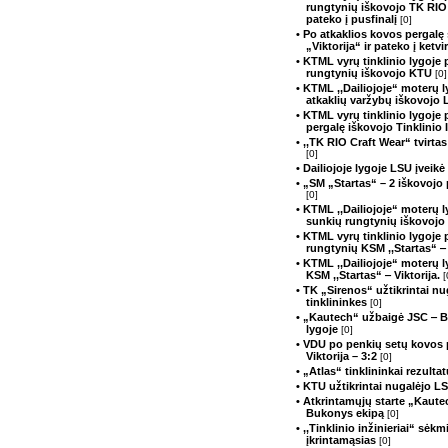
rungtynių iškovojo TK RIO 
pateko į pusfinalį
[0]
• Po atkaklios kovos pergalę
„Viktorija“ ir pateko į ketvir
• KTML vyrų tinklinio lygoje 
rungtynių iškovojo KTU
[0]
• KTML ,,Dailiojoje“ moterų l
atkaklių varžybų iškovojo
• KTML vyrų tinklinio lygoje
pergalę iškovojo Tinklinio 
• ,,TK RIO Craft Wear“ tvirtas
[0]
• Dailiojoje lygoje LSU įvei
• „SM „Startas“ – 2 iškovojo
[0]
• KTML ,,Dailiojoje“ moterų l
sunkių rungtynių iškovojo
• KTML vyrų tinklinio lygoje 
rungtynių KSM ,,Startas“ ‒ 
• KTML ,,Dailiojoje“ moterų 
KSM ,,Startas“ ‒ Viktorija.
[
• TK „Sirenos“ užtikrintai n
tinklininkes
[0]
• „Kautech“ užbaigė JSC ‒ 
lygoje
[0]
• VDU po penkių setų kovos 
Viktorija – 3:2
[0]
• „Atlas“ tinklininkai rezult
• KTU užtikrintai nugalėjo 
• Atkrintamųjų starte „Kaut
Bukonys ekipą
[0]
• ,,Tinklinio inžinieriai“ sėk
įkrintamąsias
[0]