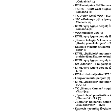
„Cukrainis“
[0]
• KTU laimi prieš SM Startas 
• TK RIO ‒ Craft Wear nugalė
komandą
[0]
• TK „Yolo“ įveikė VDU – 3:1
• JSC ‒ Bukonys grįžtą į perg
Ežerietis
[0]
• KTML vyrų lygoje pergalę 
komanda.
[0]
• VDU nugalėjo LSU
[0]
• KTML vyrų lygoje pergalę 
• „Kauno kolegija & American 
„Kažką pamakaluojam“ – 
• Kauno ir Vilniaus studentų 
Tech“
[0]
• KTML ,,Dailiojoje“ moterų 
pralaimėjimą Kauno kolegi
• KTML vyrų lygoje pergalę
• SM „Startas“ ‒ 1 nugalėjo
• KTML vyrų lygoje pergalę i
3.
[0]
• KTU užtikrintai įveikė ISTA
• Lengva favoritų pergalė
[0]
• KTML ,,Dailiojoje“ moterų 
VDU.
[0]
• TK „Sirenos Kaunas“ nugal
Viktoriją
[0]
• „Sporto fėja“ po atkaklios
„Startas“-2 – 3:2
[0]
• „Bernuta“ po penkių setų 
„Raudondvarį“ – 3:2
[0]
• Kautech nesunkiai išvykoje