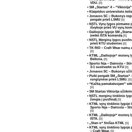
VDU.
[0]
• SM „Startas“ 4 ‒ “Viktorija
• Klaipėdos universiteto kelia
• Jonavos SC ‒ Bukonys regu
pergale prieš LSMU
[0]
• NSTL Vyrų lygos pirmame p
išvykoje prieš VU vyrų kom
• Dailiojoje lygoje SM „Starta
įveikė ISTA komandą
[0]
• NSTL Merginų lygos pusfin
prieš KTU studentes
[0]
• TK RIO – Craft Wear namų a
[0]
• KTML ,,Dailiojoje“ moterų 
Bellona.
[0]
• Sporto fėja – Dairosta – S
3:1 susitvarkė su KTU
[0]
• Jonavos SC ‒ Bukonys užtik
• Puiki pergalė SM „Startas“
rungtynėse prieš LSMU.
[0]
• “Kažką pamakaluojam” sėk
[0]
• SM Startas Viktorija užtikr
• NSTL merginų tinklinio ly
žengia į pusfinalį
[0]
• KTML vyrų tinklinio lygoje
Sporto fėja ‒ Dairosta ‒ St
[0]
• KTML ,,Dailiojoje“ moterų 
ISTA.
[0]
• ,,Stan-o“ finišas KTML
[0]
• KTML vyrų tinklinio lygoje
‒ Craft Wear.
[0]