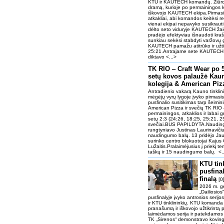
KTU ir KAUTECH komandų. Žiūrova
dramą, kurioje po permainingos k
iškovojo KAUTECH ekipa.Pirmasis
atkakliai, abi komandos keitėsi r
vienai ekipai nepavyko susikraut
dėlto seto viduryje KAUTECH žaidė
pradėjo efektyviau išnaudoti kr
sunkiau sekėsi stabdyti varžovų g
KAUTECH pamažu atitrūko ir užtik
25:21.Antrajame sete KAUTECH j
diktavo <...>
TK RIO ‒ Craft Wear po 
setų kovos palaužė Kau
kolegija & American Pi
Antradienio vakarą Kauno tinklin
mėgėjų vyrų lygoje įvyko pirmasis
pusfinalio susitikimas tarp šeimi
American Pizza ir svečių TK RIO 
permainingos, atkaklios ir labai 
setų 2:3 (24:26, 18:25, 25:21, 2
svečiai.BUS PAPILDYTA.Naudingi
rungtyniavo Justinas Laurinavičiu
naudingumo balų. 13 pridėjo Jau
surinko centro blokuotojai Kajus 
Lužaitis.Pralaimėjusius į priekį
taškų ir 15 naudingumo balų. <.
KTU tin
pusfinal
finalą
[0
2026 m. g
„Dailiosio
pusfinalyje įvyko antrosios serijo
ir KTU tinklininkių. KTU komanda
pranašumą ir iškovojo užtikrintą p
laimėdamos serija ir patekdamos 
TK „Sirenos“ demonstravo kovingą