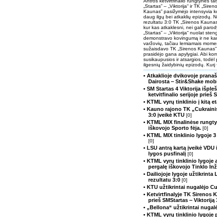
Antros ketvirtfinalio rungtynės t
„Startas” – „Viktorija“ ir TK „Siren
Kaunas” pasižymėjo intensyvia ko
daug ilgų bei atkaklių epizodų. 
rezultatu 3:0 TK „Sirenos Kaunas”
kur kas atkaklesni, nei gali parod
„Startas” – „Viktorija“ nuolat sten
demonstravo kovingumą ir ne kart
varžovių, tačiau lemiamais moment
sužaisdavo TK „Sirenos Kaunas”
prasidėjo gana apylygiai. Abi k
susikaupusios ir atsargios, todėl p
ilgesnių žaidybinių epizodų. Kurį 
• Atkaklioje dvikovoje prana
Dairosta ‒ Stir&Shake mob
• SM Startas 4 Viktorija išple
ketvitfinalio serijoje prieš
• KTML vyrų tinklinio į kitą 
• Kauno rajono TK „Cukrain
3:0 įveikė KTU
[0]
• KTML MIX finalinėse rungty
iškovojo Sporto fėja.
[0]
• KTML MIX tinklinio lygoje 3
[0]
• LSU antrą kartą įveikė VDU i
lygos pusfinalį
[0]
• KTML vyrų tinklinio lygoje a
pergalę iškovojo Tinklo Inž
• Dailiojoje lygoje užtikrint
rezultatu 3:0
[0]
• KTU užtikrintai nugalėjo Cu
• Ketvirtfinalyje TK Sirenos
prieš SMStartas ‒ Viktoriją
• „Bellona“ užtikrintai nug
• KTML vyrų tinklinio lygoje 