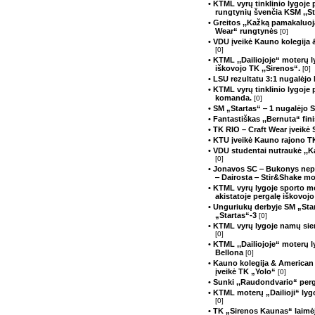
• KTML vyrų tinklinio lygoje 
rungtynių švenčia KSM ,,Sta
• Greitos ,,Kažką pamakaluoj
Wear“ rungtynės
[0]
• VDU įveikė Kauno kolegija 
[0]
• KTML ,,Dailiojoje“ moterų 
iškovojo TK ,,Sirenos“.
[0]
• LSU rezultatu 3:1 nugalėjo
• KTML vyrų tinklinio lygoje 
komanda.
[0]
• SM „Startas“ ‒ 1 nugalėjo 
• Fantastiškas ,,Bernuta“ fin
• TK RIO – Craft Wear įveikė
• KTU įveikė Kauno rajono T
• VDU studentai nutraukė ,,K
[0]
• Jonavos SC ‒ Bukonys nepa
‒ Dairosta ‒ Stir&Shake mo
• KTML vyrų lygoje sporto 
akistatoje pergalę iškovojo
• Unguriukų derbyje SM „Star
„Startas“-3
[0]
• KTML vyrų lygoje namų si
[0]
• KTML ,,Dailiojoje“ moterų 
Bellona
[0]
• Kauno kolegija & American
įveikė TK „Yolo“
[0]
• Sunki ,,Raudondvario“ perg
• KTML moterų „Dailioji“ lyg
[0]
• TK „Sirenos Kaunas“ laimė