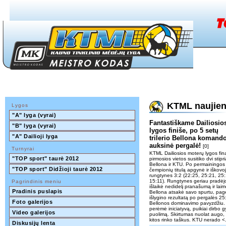
KTML naujie
Lygos
"A" lyga (vyrai)
Fantastiškame Dailiosio
"B" lyga (vyrai)
lygos finiše, po 5 setų
"A" Dailioji lyga
trilerio Bellona komand
auksinė pergalė!
[0]
Turnyrai
KTML Dailiosios moterų lygos fin
"TOP sport" taurė 2012
pirmosios vietos susitiko dvi st
Bellona ir KTU. Po permainingos
"TOP sport" Didžioji taurė 2012
čempionių titulą apgynė ir iškovoj
rungtynes 3:2 (22:25, 25:21, 25:
15:11). Rungtynes geriau pradėj
Pagrindinis meniu
išlaikė nedidelį pranašumą ir lai
Pradinis puslapis
Bellona atsakė savo spurtu, page
išlygino rezultatą po pergalės 25
Foto galerijos
Bellonos dominavimo pavyzdžiu. 
perėmė iniciatyvą, puikiai dirbo 
Video galerijos
puolimą. Skirtumas nuolat augo, 
kitos rinko taškus. KTU nerado <.
Diskusijų lenta