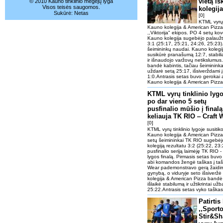
vietą i
© 2010 Kauno tinklinio mėgėjų lyga
Visos teisės saugomos.
kolegij
Sukūrė:
Netas
[0]
KTML vyrų t
Kauno kolegija & American Pizza i
,,Viktorija" ekipos. PO 4 setų kov
Kauno kolegija sugebėjo palaužti 
3:1 (25:17, 25:21, 24:26, 25:23).
šeimininkų naudai. Kauno kolegij
susikūrė pranašumą 12:7, stabilia
ir išnaudojo varžovų netikslumus. 
bandė kabintis, tačiau šeimininkai 
uždarė setą 25:17, išsiverždami į
1:0.Antrasis setas buvo gerokai a
Kauno kolegija & American Pizza st
KTML vyrų tinklinio lygo
po dar vieno 5 setų
pusfinalio mūšio į finalą
keliauja TK RIO ‒ Craft 
[0]
KTML vyrų tinklinio lygoje susitik
Kauno kolegija & American Pizza 
setų šeimininkai TK RIO sugebėj
kolegiją rezultatu 3:2 (25:22, 23
pusfinalio seriją laimėję TK RIO 
lygos finalą. Pirmasis setas buv
abi komandos žengė taškas į tašk
Wear pademonstravo gerą žaidimo 
gynybą, o viduryje seto išsiveržė
kolegija & American Pizza bandė k
išlaikė stabilumą ir užtikrintai už
25:22.Antrasis setas vyko taškas 
Patirtis
,,Sporto
Stir&Sh