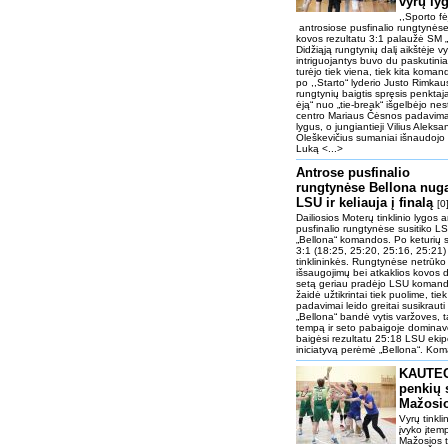
vyrų ly
,,Sporto f
antrosiose pusfinalio rungtynėse
kovos rezultatu 3:1 palaužė SM „St
Didžiąją rungtynių dalį aikštėje v
intriguojantys buvo du paskutiniai
turėjo tiek viena, tiek kita koman
po ,,Starto“ lyderio Justo Rimkau
rungtynių baigtis spręsis penktaj
ėją“ nuo „tie-break“ išgelbėjo nesti
centro Mariaus Čėsnos padavimai
lygus, o jungiantieji Vilius Aleks
Oleškevičius sumaniai išnaudojo
Luką <...>
Antrose pusfinalio
rungtynėse Bellona nuga
LSU ir keliauja į finalą
[0
Dailiosios Moterų tinklinio lygos 
pusfinalio rungtynėse susitiko LS
„Bellona“ komandos. Po keturių s
3:1 (18:25, 25:20, 25:16, 25:21) 
tinklininkės. Rungtynėse netrūko
išsaugojimų bei atkaklios kovos d
setą geriau pradėjo LSU komand
žaidė užtikrintai tiek puolime, tie
padavimai leido greitai susikrauti
„Bellona“ bandė vytis varžoves, 
tempą ir seto pabaigoje dominavo
baigėsi rezultatu 25:18 LSU eki
iniciatyvą perėmė „Bellona“. Ko
KAUTEC
penkių 
Mažosio
Vyrų tinkl
įvyko įtem
Mažosios t