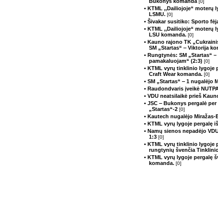
Bukonys komanda
[0]
• KTML ,,Dailiojoje“ moterų 
LSMU.
[0]
• Šivakar susitiko: Sporto fė
• KTML ,,Dailiojoje“ moterų 
LSU komanda.
[0]
• Kauno rajono TK „Cukrainis
SM „Startas“ ‒ Viktorija 
• Rungtynės: SM „Startas“ –
pamakaluojam“ (2:3)
[0]
• KTML vyrų tinklinio lygoje
Craft Wear komanda.
[0]
• SM „Startas“ ‒ 1 nugalėjo 
• Raudondvaris įveikė NUTP
• VDU neatsilaikė prieš Kau
• JSC ‒ Bukonys pergalė per
„Startas“-2
[0]
• Kautech nugalėjo Miražas-E
• KTML vyrų lygoje pergalę 
• Namų sienos nepadėjo VDU 
1:3
[0]
• KTML vyrų tinklinio lygoje 
rungtynių švenčia Tinklinio
• KTML vyrų lygoje pergalę 
komanda.
[0]