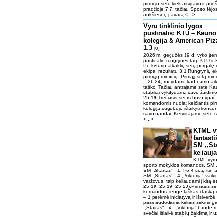
pirmojo seto kiek atsigavo ir prie
pradžioje 7:7, tačiau Sporto fėjos
aukštesnę pavarą <...>
Vyru tinklinio lygos
pusfinalis: KTU – Kauno
kolegija & American Piz
1:3
[0]
2026 m. gegužės 19 d. vyko įtemp
pusfinalio rungtynės tarp KTU i
Po keturių atkaklių setų pergalę
ekipa, rezultatu 3:1.Rungtynių e
pirmųjų minučių. Pirmąjį setą min
– 26:24, rodydami, kad namų aikšt
taško. Tačiau antrajame sete Kaun
stabiliai vykdydama savo žaidimo 
25:19.Trečiasis setas buvo ypač
komandomis nuolat keičiantis pi
kolegija sugebėjo išlaikyti koncen
savo naudai. Ketvirtajame sete s
<...>
KTML vy
fantast
SM ,,Sta
keliauja
KTML vyrų t
sporto mokyklos komandos. SM ,,Sta
SM ,,Startas" - 1. Po 4 setų itin 
SM ,,Startas" - 4 ,,Viktorija" vaik
varžovus, taip keliaudami į kitą e
25:19, 25:19, 25:20).Pirmasis se
komandos žengė taškas į tašką ik
– 1 perėmė iniciatyvą ir išsiveržė 
pasinaudodama keliais sėkminga
,,Startas" - 4 - „Viktorija“ bandė 
svečiai išlaikė stabilų žaidimą ir 