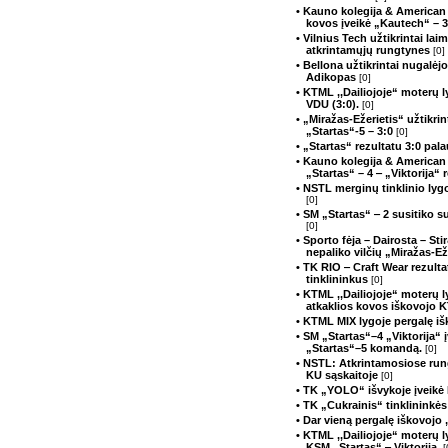
• Kauno kolegija & American
kovos įveikė „Kautech“ – 
• Vilnius Tech užtikrintai lai
atkrintamųjų rungtynes
[0]
• Bellona užtikrintai nugalėj
Adikopas
[0]
• KTML ,,Dailiojoje“ moterų 
VDU (3:0).
[0]
• „Miražas-Ežerietis“ užtikri
„Startas“-5 – 3:0
[0]
• „Startas“ rezultatu 3:0 pa
• Kauno kolegija & American 
„Startas“ – 4 ‒ „Viktorija“ 
• NSTL merginų tinklinio lyg
[0]
• SM „Startas“ ‒ 2 susitiko
[0]
• Sporto fėja – Dairosta – S
nepaliko vilčių „Miražas-Ež
• TK RIO ‒ Craft Wear rezulta
tinklininkus
[0]
• KTML ,,Dailiojoje“ moterų l
atkaklios kovos iškovojo 
• KTML MIX lygoje pergalę iš
• SM „Startas“–4 „Viktorija“
„Startas“–5 komandą.
[0]
• NSTL: Atkrintamosiose run
KU sąskaitoje
[0]
• TK „YOLO“ išvykoje įveikė
• TK „Cukrainis“ tinklininkė
• Dar vieną pergalę iškovoj
• KTML ,,Dailiojoje“ moterų 
KSM ,,Startas“ ‒ Viktorija.
[