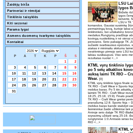
LSU Lai
Žaidėjų birža
lygos B
Partneriai ir rėmėjai
Birželio 4
lygos čemp
Tinklinio taisyklės
ketverte, 
LSU ir TK
Kiti sezonai
komandos. Gausiai susirinkę žiūro
permainingą kovą, kurioje labai 
Parama lygai
tinklininkės, bei užsikabino bron
medalius.Rungtynių pradžioje a
Asmens duomenų tvarkymo taisyklės
kovingą nusiteikimą ir nė vienai 
Kontaktai
persvaros. Seto pabaigoje TK „Si
sužaidė svarbiausius epizodus, 
atakas ir minimaliu skirtumu laim
nesėkmingo pirmojo seto LSU kom
labiau susikaupusi. Viso seto met
P
A
T
K
P
Š
S
rezultatas nuolat <...>
1
2
KTML vyrų tinklinio lygo
3
4
5
6
7
8
9
po 5 setų atkaklios kovo
10
11
12
13
14
15
16
auksą laimi TK RIO ‒ Cra
Wear.
[0]
17
18
19
20
21
22
23
KTML vyrų tinklinio lygos finale su
24
25
26
27
28
29
30
TK RIO - Craft Wear ir Sporto fė
mobilus baras. Po 5 itin atkakli
31
laimėti TK RIO - Craft Wear rezul
18:25, 25:18, 15:9). Finalo pradži
TK RIO – Craft Wear greitai perė
pranašumą 12:8. Sporto fėja – D
mobilus baras bandė stabdyti var
šeimininkai žaidė užtikrintai tiek
Antroje seto dalyje TK RIO išlaik
svyravimų uždarė setą 25:19, išsiv
rungtynėse 1:0.Antrasis setas bu
RIO <...>
KTML vy