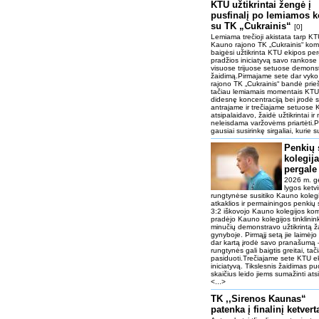
KTU užtikrintai žengė į
pusfinalį po lemiamos 
su TK „Cukrainis“
[0]
Lemiama trečioji akistata tarp KTU
Kauno rajono TK „Cukrainis“ ko
baigėsi užtikrinta KTU ekipos pe
pradžios iniciatyvą savo rankose 
visuose trijuose setuose demonstr
žaidimą.Pirmajame sete dar vyk
rajono TK „Cukrainis“ bandė priešin
tačiau lemiamais momentais KTU
didesnę koncentraciją bei įrodė
antrajame ir trečiajame setuose
atsipalaidavo, žaidė užtikrintai i
neleisdama varžovėms priartėti.Pr
gausiai susirinkę sirgaliai, kurie 
Penkių 
kolegija
pergale
2026 m. ge
lygos ketvi
rungtynėse susitiko Kauno kolegi
atkaklios ir permainingos penkių
3:2 iškovojo Kauno kolegijos k
pradėjo Kauno kolegijos tinklinin
minučių demonstravo užtikrintą ža
gynyboje. Pirmąjį setą jie laimėj
dar kartą įrodė savo pranašumą 
rungtynės gali baigtis greitai, 
pasiduoti.Trečiajame sete KTU ek
iniciatyvą. Tikslesnis žaidimas pu
skaičius leido jiems sumažinti atsi
<...>
TK ,,Sirenos Kaunas“
patenka į finalinį ketver