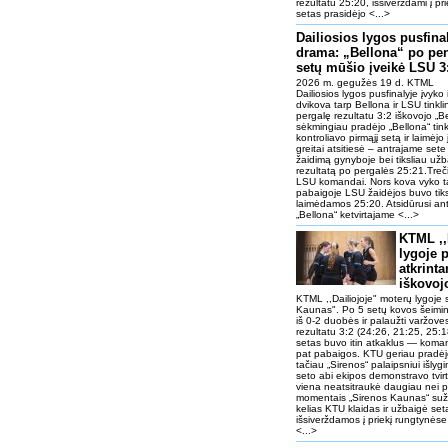
rezultatu 25:20, išsiverždami į pr
setas prasidėjo <...>
Dailiosios lygos pusfina
drama: „Bellona“ po pe
setų mūšio įveikė LSU 3
2026 m. gegužės 19 d. KTML
Dailiosios lygos pusfinalyje įvyko 
dvikova tarp Bellona ir LSU tinkl
pergalę rezultatu 3:2 iškovojo 
sėkmingiau pradėjo „Bellona“ tinkl
kontroliavo pirmąjį setą ir laimėj
greitai atsitiesė – antrajame set
žaidimą gynyboje bei tiksliau užb
rezultatą po pergalės 25:21.Treči
LSU komandai. Nors kova vyko ta
pabaigoje LSU žaidėjos buvo tiksle
laimėdamos 25:20. Atsidūrusi ant
„Bellona“ ketvirtajame <...>
KTML ,,
lygoje 
atkrinta
iškovoj
KTML ,,Dailiojoje" moterų lygoje 
Kaunas". Po 5 setų kovos šeimin
iš 0-2 duobės ir palaužti varžov
rezultatu 3:2 (24:26, 21:25, 25:1
setas buvo itin atkaklus — koman
pat pabaigos. KTU geriau pradėj
tačiau „Sirenos“ palaipsniui išlyg
seto abi ekipos demonstravo tvir
viena neatsitraukė daugiau nei 
momentais „Sirenos Kaunas“ suža
kelias KTU klaidas ir užbaigė set
išsiverždamos į priekį rungtynėse
<...>