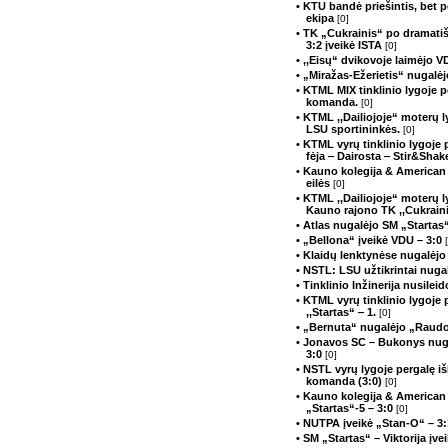
• KTU bandė priešintis, bet p
ekipa
[0]
• TK „Cukrainis“ po dramati
3:2 įveikė ISTA
[0]
• ,,Eisų“ dvikovoje laimėjo 
• „Miražas-Ežerietis“ nugalė
• KTML MIX tinklinio lygoje 
komanda.
[0]
• KTML ,,Dailiojoje“ moterų 
LSU sportininkės.
[0]
• KTML vyrų tinklinio lygoje
fėja ‒ Dairosta ‒ Stir&Sha
• Kauno kolegija & American 
eilės
[0]
• KTML ,,Dailiojoje“ moterų 
Kauno rajono TK ,,Cukrain
• Atlas nugalėjo SM „Startas
• „Bellona“ įveikė VDU – 3:0
• Klaidų lenktynėse nugalėj
• NSTL: LSU užtikrintai nug
• Tinklinio Inžinerija nusilei
• KTML vyrų tinklinio lygoje
,,Startas“ ‒ 1.
[0]
• „Bernuta“ nugalėjo „Raudo
• Jonavos SC – Bukonys nuga
3:0
[0]
• NSTL vyrų lygoje pergalę i
komanda (3:0)
[0]
• Kauno kolegija & American
„Startas“-5 – 3:0
[0]
• NUTPA įveikė „Stan-O“ – 3
• SM „Startas“ – Viktorija įv