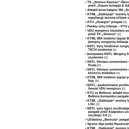
• TK „Sirenos Kaunas“ iškovo
prieš „Kauno kolegija & A
• Atkakli kova baigėsi SM „S
• KTML ,,Dailiojoje“ moterų 
reguliarųjį sezoną uždarė
• KTU ,,išvargta“ pergalė
[0]
• Penkių setų trileryje – KTU
• VDU merginos triumfavo p
prieš TK „Sirenos“
[0]
• KTML MIX tinklinio lygoje 
įtemptų rungtynių keliauja 
• NSTL Vyrų finalinėse rung
TECH studentai
[0]
• Įtemptame NSTL Merginų fi
studentės
[0]
• NSTL Vilniaus universiteto 
finalą
[0]
• NSTL Vilniaus universiteto
bronzos medalius
[0]
• KTML MIX tinklinio lygoje 
fėja.
[0]
• NSTL: paskutiniame pusfina
šventė VDU merginos
[0]
• KTU vs Bellona: atkakli kov
Bellona komandos pergale
• KTML ,,Dailiojoje“ moterų 
LSU.
[0]
• NSTL vyrų lygos pusfinaly
pergalė prieš Klaipėdos u
rezultatu 3:0
[0]
• Užtikrinta „Bernuta“ perg
• Sporto fėja įveikė Raudond
• KTML ,,Dailiojoje“ moterų 