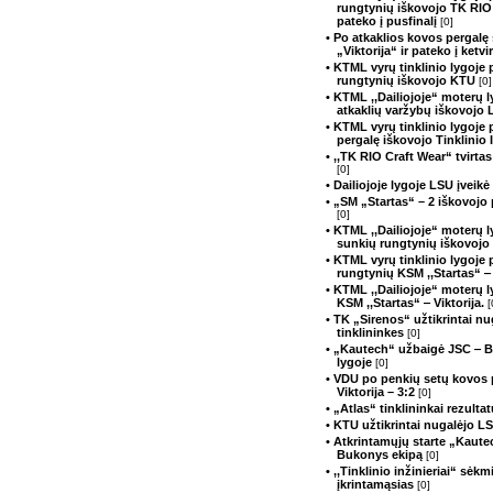
rungtynių iškovojo TK RIO 
pateko į pusfinalį
[0]
• Po atkaklios kovos pergalę
„Viktorija“ ir pateko į ketvir
• KTML vyrų tinklinio lygoje 
rungtynių iškovojo KTU
[0]
• KTML ,,Dailiojoje“ moterų l
atkaklių varžybų iškovojo
• KTML vyrų tinklinio lygoje
pergalę iškovojo Tinklinio 
• ,,TK RIO Craft Wear“ tvirtas
[0]
• Dailiojoje lygoje LSU įvei
• „SM „Startas“ – 2 iškovojo
[0]
• KTML ,,Dailiojoje“ moterų l
sunkių rungtynių iškovojo
• KTML vyrų tinklinio lygoje 
rungtynių KSM ,,Startas“ ‒ 
• KTML ,,Dailiojoje“ moterų 
KSM ,,Startas“ ‒ Viktorija.
[
• TK „Sirenos“ užtikrintai n
tinklininkes
[0]
• „Kautech“ užbaigė JSC ‒ 
lygoje
[0]
• VDU po penkių setų kovos 
Viktorija – 3:2
[0]
• „Atlas“ tinklininkai rezult
• KTU užtikrintai nugalėjo 
• Atkrintamųjų starte „Kaut
Bukonys ekipą
[0]
• ,,Tinklinio inžinieriai“ sėk
įkrintamąsias
[0]