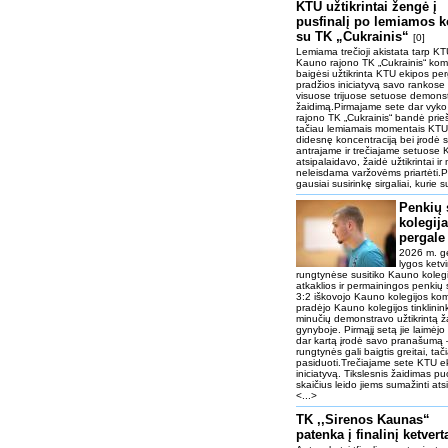
KTU užtikrintai žengė į
pusfinalį po lemiamos 
su TK „Cukrainis“
[0]
Lemiama trečioji akistata tarp KTU
Kauno rajono TK „Cukrainis“ ko
baigėsi užtikrinta KTU ekipos pe
pradžios iniciatyvą savo rankose 
visuose trijuose setuose demonstr
žaidimą.Pirmajame sete dar vyk
rajono TK „Cukrainis“ bandė priešin
tačiau lemiamais momentais KTU
didesnę koncentraciją bei įrodė
antrajame ir trečiajame setuose
atsipalaidavo, žaidė užtikrintai i
neleisdama varžovėms priartėti.Pr
gausiai susirinkę sirgaliai, kurie 
Penkių 
kolegija
pergale
2026 m. ge
lygos ketvi
rungtynėse susitiko Kauno kolegi
atkaklios ir permainingos penkių
3:2 iškovojo Kauno kolegijos k
pradėjo Kauno kolegijos tinklinin
minučių demonstravo užtikrintą ža
gynyboje. Pirmąjį setą jie laimėj
dar kartą įrodė savo pranašumą 
rungtynės gali baigtis greitai, 
pasiduoti.Trečiajame sete KTU ek
iniciatyvą. Tikslesnis žaidimas pu
skaičius leido jiems sumažinti atsi
<...>
TK ,,Sirenos Kaunas“
patenka į finalinį ketver