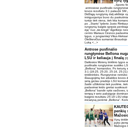
vyrų ly
,,Sporto f
antrosiose pusfinalio rungtynėse
kovos rezultatu 3:1 palaužė SM „St
Didžiąją rungtynių dalį aikštėje v
intriguojantys buvo du paskutiniai
turėjo tiek viena, tiek kita koman
po ,,Starto“ lyderio Justo Rimkau
rungtynių baigtis spręsis penktaj
ėją“ nuo „tie-break“ išgelbėjo nesti
centro Mariaus Čėsnos padavimai
lygus, o jungiantieji Vilius Aleks
Oleškevičius sumaniai išnaudojo
Luką <...>
Antrose pusfinalio
rungtynėse Bellona nuga
LSU ir keliauja į finalą
[0
Dailiosios Moterų tinklinio lygos 
pusfinalio rungtynėse susitiko LS
„Bellona“ komandos. Po keturių s
3:1 (18:25, 25:20, 25:16, 25:21) 
tinklininkės. Rungtynėse netrūko
išsaugojimų bei atkaklios kovos d
setą geriau pradėjo LSU komand
žaidė užtikrintai tiek puolime, tie
padavimai leido greitai susikrauti
„Bellona“ bandė vytis varžoves, 
tempą ir seto pabaigoje dominavo
baigėsi rezultatu 25:18 LSU eki
iniciatyvą perėmė „Bellona“. Ko
KAUTEC
penkių 
Mažosio
Vyrų tinkl
įvyko įtem
Mažosios t