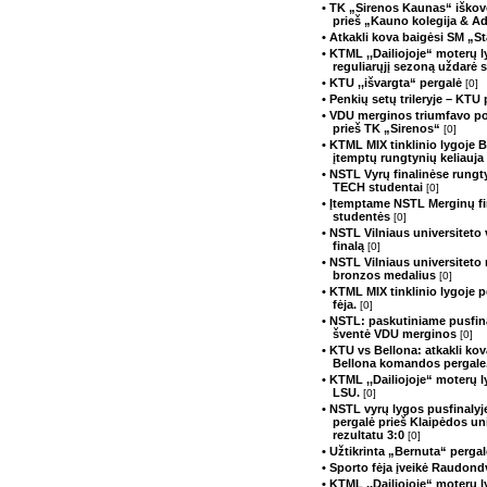
• TK „Sirenos Kaunas“ iškovo
prieš „Kauno kolegija & A
• Atkakli kova baigėsi SM „S
• KTML ,,Dailiojoje“ moterų 
reguliarųjį sezoną uždarė
• KTU ,,išvargta“ pergalė
[0]
• Penkių setų trileryje – KTU
• VDU merginos triumfavo p
prieš TK „Sirenos“
[0]
• KTML MIX tinklinio lygoje 
įtemptų rungtynių keliauja 
• NSTL Vyrų finalinėse rung
TECH studentai
[0]
• Įtemptame NSTL Merginų fi
studentės
[0]
• NSTL Vilniaus universiteto 
finalą
[0]
• NSTL Vilniaus universiteto
bronzos medalius
[0]
• KTML MIX tinklinio lygoje 
fėja.
[0]
• NSTL: paskutiniame pusfina
šventė VDU merginos
[0]
• KTU vs Bellona: atkakli kov
Bellona komandos pergale
• KTML ,,Dailiojoje“ moterų 
LSU.
[0]
• NSTL vyrų lygos pusfinaly
pergalė prieš Klaipėdos u
rezultatu 3:0
[0]
• Užtikrinta „Bernuta“ perg
• Sporto fėja įveikė Raudond
• KTML ,,Dailiojoje“ moterų 