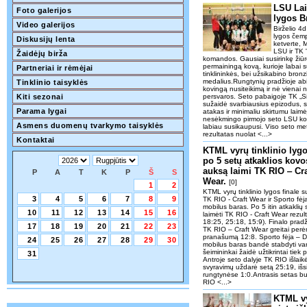
LSU Lai
Foto galerijos
lygos B
Video galerijos
Birželio 4
lygos čemp
Diskusijų lenta
ketverte, 
LSU ir TK
Žaidėjų birža
komandos. Gausiai susirinkę žiūro
permainingą kovą, kurioje labai 
Partneriai ir rėmėjai
tinklininkės, bei užsikabino bron
medalius.Rungtynių pradžioje a
Tinklinio taisyklės
kovingą nusiteikimą ir nė vienai 
Kiti sezonai
persvaros. Seto pabaigoje TK „Si
sužaidė svarbiausius epizodus, 
Parama lygai
atakas ir minimaliu skirtumu laim
nesėkmingo pirmojo seto LSU kom
Asmens duomenų tvarkymo taisyklės
labiau susikaupusi. Viso seto met
rezultatas nuolat <...>
Kontaktai
KTML vyrų tinklinio lygo
po 5 setų atkaklios kovo
auksą laimi TK RIO ‒ Cra
P
A
T
K
P
Š
S
Wear.
[0]
1
2
KTML vyrų tinklinio lygos finale su
3
4
5
6
7
8
9
TK RIO - Craft Wear ir Sporto fė
mobilus baras. Po 5 itin atkakli
10
11
12
13
14
15
16
laimėti TK RIO - Craft Wear rezul
18:25, 25:18, 15:9). Finalo pradži
17
18
19
20
21
22
23
TK RIO – Craft Wear greitai perė
pranašumą 12:8. Sporto fėja – D
24
25
26
27
28
29
30
mobilus baras bandė stabdyti var
šeimininkai žaidė užtikrintai tiek
31
Antroje seto dalyje TK RIO išlaik
svyravimų uždarė setą 25:19, išsiv
rungtynėse 1:0.Antrasis setas bu
RIO <...>
KTML vy