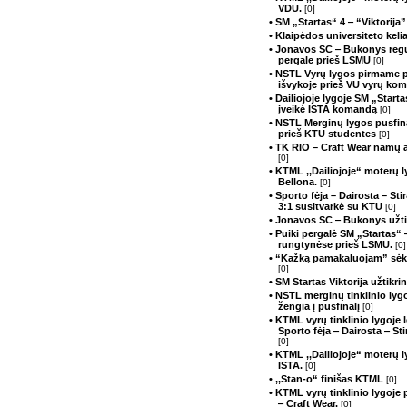
VDU.
[0]
• SM „Startas“ 4 ‒ “Viktorija
• Klaipėdos universiteto kelia
• Jonavos SC ‒ Bukonys regu
pergale prieš LSMU
[0]
• NSTL Vyrų lygos pirmame p
išvykoje prieš VU vyrų kom
• Dailiojoje lygoje SM „Starta
įveikė ISTA komandą
[0]
• NSTL Merginų lygos pusfin
prieš KTU studentes
[0]
• TK RIO – Craft Wear namų a
[0]
• KTML ,,Dailiojoje“ moterų 
Bellona.
[0]
• Sporto fėja – Dairosta – S
3:1 susitvarkė su KTU
[0]
• Jonavos SC ‒ Bukonys užtik
• Puiki pergalė SM „Startas“
rungtynėse prieš LSMU.
[0]
• “Kažką pamakaluojam” sėk
[0]
• SM Startas Viktorija užtikr
• NSTL merginų tinklinio ly
žengia į pusfinalį
[0]
• KTML vyrų tinklinio lygoje
Sporto fėja ‒ Dairosta ‒ St
[0]
• KTML ,,Dailiojoje“ moterų 
ISTA.
[0]
• ,,Stan-o“ finišas KTML
[0]
• KTML vyrų tinklinio lygoje
‒ Craft Wear.
[0]