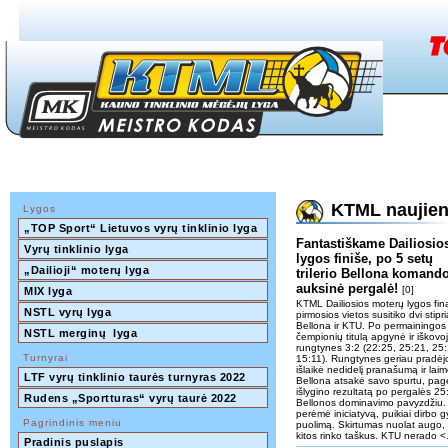
KTML naujie
Lygos
„TOP Sport“ Lietuvos vyrų tinklinio lyga
Fantastiškame Dailiosio
Vyrų tinklinio lyga
lygos finiše, po 5 setų
„Dailioji“ moterų lyga
trilerio Bellona komand
auksinė pergalė!
[0]
MIX lyga
KTML Dailiosios moterų lygos fin
NSTL vyrų lyga
pirmosios vietos susitiko dvi st
Bellona ir KTU. Po permainingos
NSTL merginų  lyga
čempionių titulą apgynė ir iškovoj
rungtynes 3:2 (22:25, 25:21, 25:
Turnyrai
15:11). Rungtynes geriau pradėj
išlaikė nedidelį pranašumą ir lai
LTF vyrų tinklinio taurės turnyras 2022 
Bellona atsakė savo spurtu, page
išlygino rezultatą po pergalės 25
Rudens „Sportturas“ vyrų taurė 2022
Bellonos dominavimo pavyzdžiu. 
perėmė iniciatyvą, puikiai dirbo 
Pagrindinis meniu
puolimą. Skirtumas nuolat augo, 
kitos rinko taškus. KTU nerado <.
Pradinis puslapis