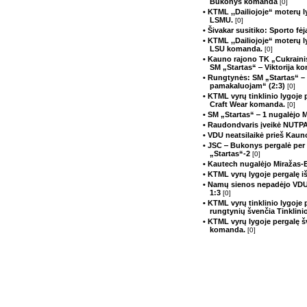
Bukonys komanda
[0]
• KTML ,,Dailiojoje“ moterų 
LSMU.
[0]
• Šivakar susitiko: Sporto fė
• KTML ,,Dailiojoje“ moterų 
LSU komanda.
[0]
• Kauno rajono TK „Cukrainis
SM „Startas“ ‒ Viktorija 
• Rungtynės: SM „Startas“ –
pamakaluojam“ (2:3)
[0]
• KTML vyrų tinklinio lygoje
Craft Wear komanda.
[0]
• SM „Startas“ ‒ 1 nugalėjo 
• Raudondvaris įveikė NUTP
• VDU neatsilaikė prieš Kau
• JSC ‒ Bukonys pergalė per
„Startas“-2
[0]
• Kautech nugalėjo Miražas-E
• KTML vyrų lygoje pergalę 
• Namų sienos nepadėjo VDU 
1:3
[0]
• KTML vyrų tinklinio lygoje 
rungtynių švenčia Tinklinio
• KTML vyrų lygoje pergalę 
komanda.
[0]