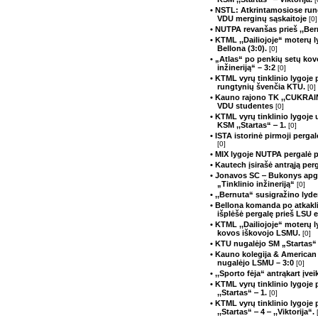
• NSTL: Atkrintamosiose run
VDU merginų sąskaitoje
[0]
• NUTPA revanšas prieš ,,Be
• KTML ,,Dailiojoje“ moterų 
Bellona (3:0).
[0]
• „Atlas“ po penkių setų kov
inžineriją“ – 3:2
[0]
• KTML vyrų tinklinio lygoje 
rungtynių švenčia KTU.
[0]
• Kauno rajono TK ,,CUKRAIN
VDU studentes
[0]
• KTML vyrų tinklinio lygoje 
KSM ,,Startas“ ‒ 1.
[0]
• ISTA istorinė pirmoji perga
[0]
• MIX lygoje NUTPA pergalė 
• Kautech įsirašė antrąją perg
• Jonavos SC ‒ Bukonys apg
„Tinklinio inžineriją“
[0]
• ,,Bernuta“ susigražino lyd
• Bellona komanda po atkakli
išplėšė pergalę prieš LSU 
• KTML ,,Dailiojoje“ moterų l
kovos iškovojo LSMU.
[0]
• KTU nugalėjo SM „Startas“ 
• Kauno kolegija & American 
nugalėjo LSMU – 3:0
[0]
• ,,Sporto fėja“ antrąkart įv
• KTML vyrų tinklinio lygoje
,,Startas“ ‒ 1.
[0]
• KTML vyrų tinklinio lygoje
,,Startas“ ‒ 4 ‒ ,,Viktorija“.