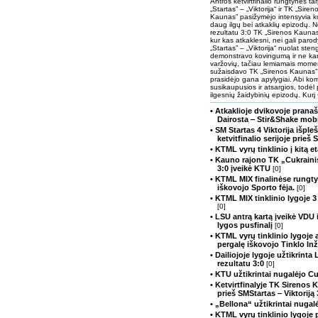
Antros ketvirtfinalio rungtynės t
„Startas” – „Viktorija“ ir TK „Siren
Kaunas” pasižymėjo intensyvia ko
daug ilgų bei atkaklių epizodų. 
rezultatu 3:0 TK „Sirenos Kaunas”
kur kas atkaklesni, nei gali parod
„Startas” – „Viktorija“ nuolat sten
demonstravo kovingumą ir ne kart
varžovių, tačiau lemiamais moment
sužaisdavo TK „Sirenos Kaunas”
prasidėjo gana apylygiai. Abi k
susikaupusios ir atsargios, todėl p
ilgesnių žaidybinių epizodų. Kurį 
• Atkaklioje dvikovoje prana
Dairosta ‒ Stir&Shake mob
• SM Startas 4 Viktorija išple
ketvitfinalio serijoje prieš
• KTML vyrų tinklinio į kitą 
• Kauno rajono TK „Cukrain
3:0 įveikė KTU
[0]
• KTML MIX finalinėse rungty
iškovojo Sporto fėja.
[0]
• KTML MIX tinklinio lygoje 3
[0]
• LSU antrą kartą įveikė VDU i
lygos pusfinalį
[0]
• KTML vyrų tinklinio lygoje a
pergalę iškovojo Tinklo Inž
• Dailiojoje lygoje užtikrint
rezultatu 3:0
[0]
• KTU užtikrintai nugalėjo Cu
• Ketvirtfinalyje TK Sirenos
prieš SMStartas ‒ Viktoriją
• „Bellona“ užtikrintai nug
• KTML vyrų tinklinio lygoje 