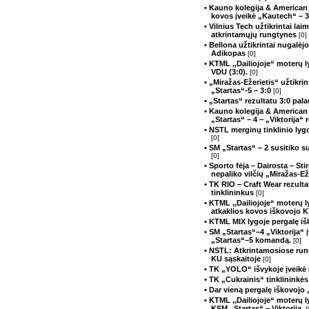
• Kauno kolegija & American
kovos įveikė „Kautech“ – 
• Vilnius Tech užtikrintai lai
atkrintamųjų rungtynes
[0]
• Bellona užtikrintai nugalėj
Adikopas
[0]
• KTML ,,Dailiojoje“ moterų 
VDU (3:0).
[0]
• „Miražas-Ežerietis“ užtikri
„Startas“-5 – 3:0
[0]
• „Startas“ rezultatu 3:0 pa
• Kauno kolegija & American 
„Startas“ – 4 ‒ „Viktorija“ 
• NSTL merginų tinklinio lyg
[0]
• SM „Startas“ ‒ 2 susitiko
[0]
• Sporto fėja – Dairosta – S
nepaliko vilčių „Miražas-Ež
• TK RIO ‒ Craft Wear rezulta
tinklininkus
[0]
• KTML ,,Dailiojoje“ moterų l
atkaklios kovos iškovojo 
• KTML MIX lygoje pergalę iš
• SM „Startas“–4 „Viktorija“
„Startas“–5 komandą.
[0]
• NSTL: Atkrintamosiose run
KU sąskaitoje
[0]
• TK „YOLO“ išvykoje įveikė
• TK „Cukrainis“ tinklininkė
• Dar vieną pergalę iškovoj
• KTML ,,Dailiojoje“ moterų 
KSM ,,Startas“ ‒ Viktorija.
[