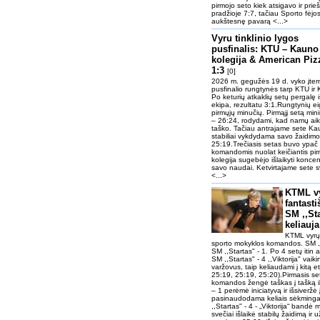
pirmojo seto kiek atsigavo ir prie
pradžioje 7:7, tačiau Sporto fėjos
aukštesnę pavarą <...>
Vyru tinklinio lygos
pusfinalis: KTU – Kauno
kolegija & American Piz
1:3
[0]
2026 m. gegužės 19 d. vyko įtemp
pusfinalio rungtynės tarp KTU i
Po keturių atkaklių setų pergalę
ekipa, rezultatu 3:1.Rungtynių e
pirmųjų minučių. Pirmąjį setą min
– 26:24, rodydami, kad namų aikšt
taško. Tačiau antrajame sete Kaun
stabiliai vykdydama savo žaidimo 
25:19.Trečiasis setas buvo ypač
komandomis nuolat keičiantis pi
kolegija sugebėjo išlaikyti koncen
savo naudai. Ketvirtajame sete s
<...>
KTML vy
fantast
SM ,,Sta
keliauja
KTML vyrų t
sporto mokyklos komandos. SM ,,Sta
SM ,,Startas" - 1. Po 4 setų itin 
SM ,,Startas" - 4 ,,Viktorija" vaik
varžovus, taip keliaudami į kitą e
25:19, 25:19, 25:20).Pirmasis se
komandos žengė taškas į tašką ik
– 1 perėmė iniciatyvą ir išsiveržė 
pasinaudodama keliais sėkminga
,,Startas" - 4 - „Viktorija“ bandė 
svečiai išlaikė stabilų žaidimą ir 