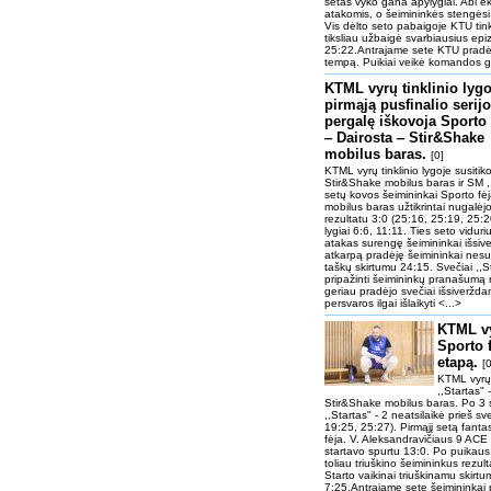
setas vyko gana apylygiai. Abi ek
atakomis, o šeimininkės stengėsi 
Vis dėlto seto pabaigoje KTU tink
tiksliau užbaigė svarbiausius epi
25:22.Antrajame sete KTU pradėj
tempą. Puikiai veikė komandos gy
KTML vyrų tinklinio lygo
pirmąją pusfinalio serij
pergalę iškovoja Sporto 
‒ Dairosta ‒ Stir&Shake
mobilus baras.
[0]
KTML vyrų tinklinio lygoje susitik
Stir&Shake mobilus baras ir SM ,,S
setų kovos šeimininkai Sporto fė
mobilus baras užtikrintai nugalėjo
rezultatu 3:0 (25:16, 25:19, 25:2
lygiai 6:6, 11:11. Ties seto vidu
atakas surengę šeimininkai išsiver
atkarpą pradėję šeimininkai nesus
taškų skirtumu 24:15. Svečiai ,,Sta
pripažinti šeimininkų pranašumą r
geriau pradėjo svečiai išsiverždami
persvaros ilgai išlaikyti <...>
KTML vy
Sporto f
etapą.
[0
KTML vyrų 
,,Startas" 
Stir&Shake mobilus baras. Po 3 
,,Startas" - 2 neatsilaikė prieš sv
19:25, 25:27). Pirmąjį setą fanta
fėja. V. Aleksandravičiaus 9 ACE 
startavo spurtu 13:0. Po puikaus 
toliau triuškino šeimininkus rezult
Starto vaikinai triuškinamu skirtu
7:25.Antrajame sete šeimininkai 