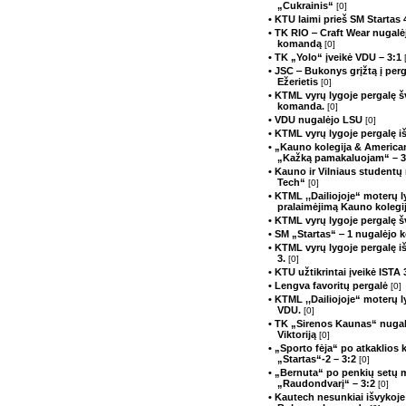
„Cukrainis“
[0]
• KTU laimi prieš SM Startas 
• TK RIO ‒ Craft Wear nugalė
komandą
[0]
• TK „Yolo“ įveikė VDU – 3:1
• JSC ‒ Bukonys grįžtą į perg
Ežerietis
[0]
• KTML vyrų lygoje pergalę 
komanda.
[0]
• VDU nugalėjo LSU
[0]
• KTML vyrų lygoje pergalę 
• „Kauno kolegija & American 
„Kažką pamakaluojam“ – 
• Kauno ir Vilniaus studentų 
Tech“
[0]
• KTML ,,Dailiojoje“ moterų 
pralaimėjimą Kauno kolegi
• KTML vyrų lygoje pergalę
• SM „Startas“ ‒ 1 nugalėjo
• KTML vyrų lygoje pergalę i
3.
[0]
• KTU užtikrintai įveikė ISTA
• Lengva favoritų pergalė
[0]
• KTML ,,Dailiojoje“ moterų 
VDU.
[0]
• TK „Sirenos Kaunas“ nugal
Viktoriją
[0]
• „Sporto fėja“ po atkaklios
„Startas“-2 – 3:2
[0]
• „Bernuta“ po penkių setų 
„Raudondvarį“ – 3:2
[0]
• Kautech nesunkiai išvykoje