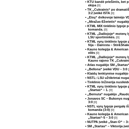
• KTU bandė priešintis, bet p
ekipa
[0]
• TK „Cukrainis“ po dramati
3:2 įveikė ISTA
[0]
• ,,Eisų“ dvikovoje laimėjo 
• „Miražas-Ežerietis“ nugalė
• KTML MIX tinklinio lygoje 
komanda.
[0]
• KTML ,,Dailiojoje“ moterų 
LSU sportininkės.
[0]
• KTML vyrų tinklinio lygoje
fėja ‒ Dairosta ‒ Stir&Sha
• Kauno kolegija & American 
eilės
[0]
• KTML ,,Dailiojoje“ moterų 
Kauno rajono TK ,,Cukrain
• Atlas nugalėjo SM „Startas
• „Bellona“ įveikė VDU – 3:0
• Klaidų lenktynėse nugalėj
• NSTL: LSU užtikrintai nug
• Tinklinio Inžinerija nusilei
• KTML vyrų tinklinio lygoje
,,Startas“ ‒ 1.
[0]
• „Bernuta“ nugalėjo „Raudo
• Jonavos SC – Bukonys nuga
3:0
[0]
• NSTL vyrų lygoje pergalę i
komanda (3:0)
[0]
• Kauno kolegija & American
„Startas“-5 – 3:0
[0]
• NUTPA įveikė „Stan-O“ – 3
• SM „Startas“ – Viktorija įv