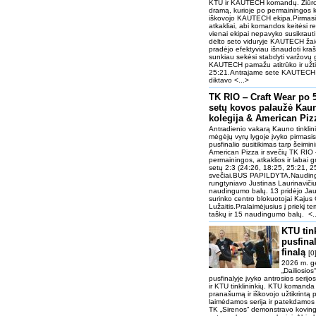
KTU ir KAUTECH komandų. Žiūrova
dramą, kurioje po permainingos k
iškovojo KAUTECH ekipa.Pirmasis
atkakliai, abi komandos keitėsi r
vienai ekipai nepavyko susikraut
dėlto seto viduryje KAUTECH žaidė
pradėjo efektyviau išnaudoti kr
sunkiau sekėsi stabdyti varžovų g
KAUTECH pamažu atitrūko ir užtik
25:21.Antrajame sete KAUTECH j
diktavo <...>
TK RIO ‒ Craft Wear po 
setų kovos palaužė Kau
kolegija & American Pi
Antradienio vakarą Kauno tinklin
mėgėjų vyrų lygoje įvyko pirmasis
pusfinalio susitikimas tarp šeimi
American Pizza ir svečių TK RIO 
permainingos, atkaklios ir labai 
setų 2:3 (24:26, 18:25, 25:21, 2
svečiai.BUS PAPILDYTA.Naudingi
rungtyniavo Justinas Laurinavičiu
naudingumo balų. 13 pridėjo Jau
surinko centro blokuotojai Kajus 
Lužaitis.Pralaimėjusius į priekį
taškų ir 15 naudingumo balų. <.
KTU tin
pusfinal
finalą
[0
2026 m. g
„Dailiosio
pusfinalyje įvyko antrosios serijo
ir KTU tinklininkių. KTU komanda
pranašumą ir iškovojo užtikrintą p
laimėdamos serija ir patekdamos 
TK „Sirenos“ demonstravo kovingą