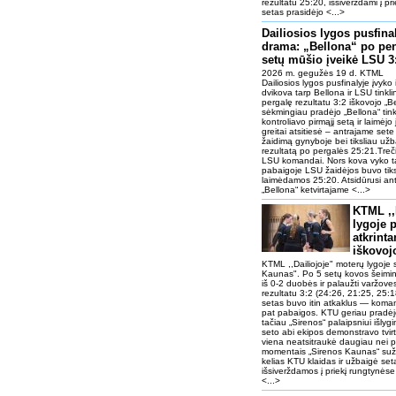
rezultatu 25:20, išsiverždami į pr
setas prasidėjo <...>
Dailiosios lygos pusfina
drama: „Bellona“ po pe
setų mūšio įveikė LSU 3
2026 m. gegužės 19 d. KTML
Dailiosios lygos pusfinalyje įvyko 
dvikova tarp Bellona ir LSU tinkl
pergalę rezultatu 3:2 iškovojo 
sėkmingiau pradėjo „Bellona“ tinkl
kontroliavo pirmąjį setą ir laimėj
greitai atsitiesė – antrajame set
žaidimą gynyboje bei tiksliau užb
rezultatą po pergalės 25:21.Treči
LSU komandai. Nors kova vyko ta
pabaigoje LSU žaidėjos buvo tiksle
laimėdamos 25:20. Atsidūrusi ant
„Bellona“ ketvirtajame <...>
KTML ,,
lygoje 
atkrinta
iškovoj
KTML ,,Dailiojoje" moterų lygoje 
Kaunas". Po 5 setų kovos šeimin
iš 0-2 duobės ir palaužti varžov
rezultatu 3:2 (24:26, 21:25, 25:1
setas buvo itin atkaklus — koman
pat pabaigos. KTU geriau pradėj
tačiau „Sirenos“ palaipsniui išlyg
seto abi ekipos demonstravo tvir
viena neatsitraukė daugiau nei 
momentais „Sirenos Kaunas“ suža
kelias KTU klaidas ir užbaigė set
išsiverždamos į priekį rungtynėse
<...>