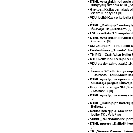
• KTML vyrų tinklinio lygoje 
rungtynių švenčia KSM ,,Sta
• Greitos ,,Kažką pamakaluoj
Wear“ rungtynės
[0]
• VDU įveikė Kauno kolegija 
[0]
• KTML ,,Dailiojoje“ moterų 
iškovojo TK ,,Sirenos“.
[0]
• LSU rezultatu 3:1 nugalėjo
• KTML vyrų tinklinio lygoje 
komanda.
[0]
• SM „Startas“ ‒ 1 nugalėjo 
• Fantastiškas ,,Bernuta“ fin
• TK RIO – Craft Wear įveikė
• KTU įveikė Kauno rajono T
• VDU studentai nutraukė ,,K
[0]
• Jonavos SC ‒ Bukonys nepa
‒ Dairosta ‒ Stir&Shake mo
• KTML vyrų lygoje sporto 
akistatoje pergalę iškovojo
• Unguriukų derbyje SM „Star
„Startas“-3
[0]
• KTML vyrų lygoje namų si
[0]
• KTML ,,Dailiojoje“ moterų 
Bellona
[0]
• Kauno kolegija & American
įveikė TK „Yolo“
[0]
• Sunki ,,Raudondvario“ perg
• KTML moterų „Dailioji“ lyg
[0]
• TK „Sirenos Kaunas“ laimė