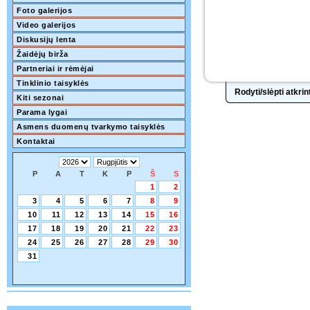
Foto galerijos
Video galerijos
Diskusijų lenta
Žaidėjų birža
Partneriai ir rėmėjai
Tinklinio taisyklės
Rodyti/slėpti atkr
Kiti sezonai
Parama lygai
Asmens duomenų tvarkymo taisyklės
Kontaktai
P
A
T
K
P
Š
S
1
2
3
4
5
6
7
8
9
10
11
12
13
14
15
16
17
18
19
20
21
22
23
24
25
26
27
28
29
30
31