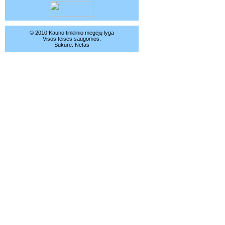
© 2010 Kauno tinklinio mėgėjų lyga
Visos teisės saugomos.
Sukūrė:
Netas