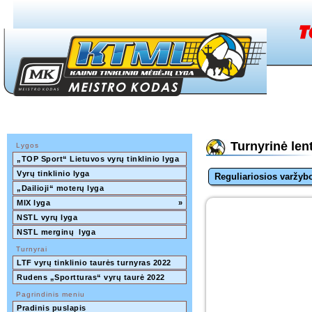
Turnyrinė len
Lygos
„TOP Sport“ Lietuvos vyrų tinklinio lyga
Vyrų tinklinio lyga
Reguliariosios varžyb
„Dailioji“ moterų lyga
MIX lyga
»
NSTL vyrų lyga
NSTL merginų  lyga
Turnyrai
LTF vyrų tinklinio taurės turnyras 2022 
Rudens „Sportturas“ vyrų taurė 2022
Pagrindinis meniu
Pradinis puslapis