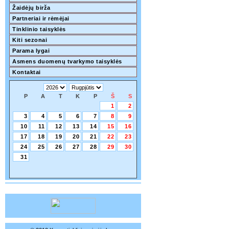
Žaidėjų birža
Partneriai ir rėmėjai
Tinklinio taisyklės
Kiti sezonai
Parama lygai
Asmens duomenų tvarkymo taisyklės
Kontaktai
P
A
T
K
P
Š
S
1
2
3
4
5
6
7
8
9
10
11
12
13
14
15
16
17
18
19
20
21
22
23
24
25
26
27
28
29
30
31