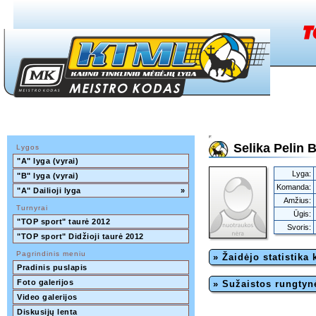
Selika Pelin B
Lygos
"A" lyga (vyrai)
Lyga:
"B" lyga (vyrai)
Komanda:
"A" Dailioji lyga
»
Amžius:
Turnyrai
Ūgis:
"TOP sport" taurė 2012
Svoris:
"TOP sport" Didžioji taurė 2012
Pagrindinis meniu
» Žaidėjo statistika
Pradinis puslapis
Foto galerijos
» Sužaistos rungtyn
Video galerijos
Diskusijų lenta