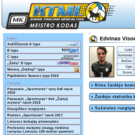
Edvinas Viso
Lygos
Aukščiausia A lyga
Lyga:
B lyga
Komanda:
C lyga
Amžius:
„Žalių“ D lyga
Ūgis:
Moterų „Dailioji“ lyga
Svoris:
Paplūdimio Vasaros lyga 2018
Turnyrai
» Kitos žaidėjo ko
Pavasario „Sportturas“ vyrų 6x6 taurė 
2018
» Žaidėjo statistika
Pavasario „Sportturas“ 6x6 „Žalioji 
moterų“ taurė 2018 
» Sužaistos rungtyn
Draugiškos rungtynės
Rudens „Sportturas“ taurė 2017
Lietuvos kolegijų pirmenybės
Profesinio mokymo įstaigų tinklinio 
turnyras Lietuvos 100-mečiui paminėti