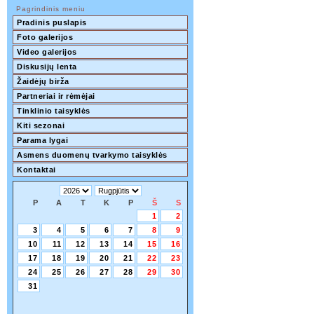
Pagrindinis meniu
Pradinis puslapis
Foto galerijos
Video galerijos
Diskusijų lenta
Žaidėjų birža
Partneriai ir rėmėjai
Tinklinio taisyklės
Kiti sezonai
Parama lygai
Asmens duomenų tvarkymo taisyklės
Kontaktai
P
A
T
K
P
Š
S
1
2
3
4
5
6
7
8
9
10
11
12
13
14
15
16
17
18
19
20
21
22
23
24
25
26
27
28
29
30
31