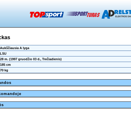
ckas
Aukščiausia A lyga
LSU
28 m. (1997 gruodžio 03 d., Trečiadienis)
185 cm
70 kg
mandos
 komandoje
ės