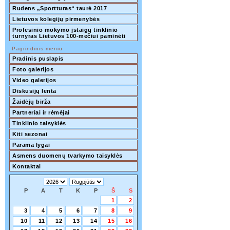
Rudens „Sportturas“ taurė 2017
Lietuvos kolegijų pirmenybės
Profesinio mokymo įstaigų tinklinio 
turnyras Lietuvos 100-mečiui paminėti
Pagrindinis meniu
Pradinis puslapis
Foto galerijos
Video galerijos
Diskusijų lenta
Žaidėjų birža
Partneriai ir rėmėjai
Tinklinio taisyklės
Kiti sezonai
Parama lygai
Asmens duomenų tvarkymo taisyklės
Kontaktai
P
A
T
K
P
Š
S
1
2
3
4
5
6
7
8
9
10
11
12
13
14
15
16