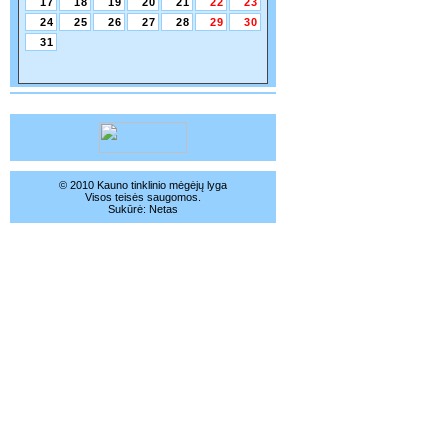
17
18
19
20
21
22
23
24
25
26
27
28
29
30
31
© 2010 Kauno tinklinio mėgėjų lyga
Visos teisės saugomos.
Sukūrė:
Netas