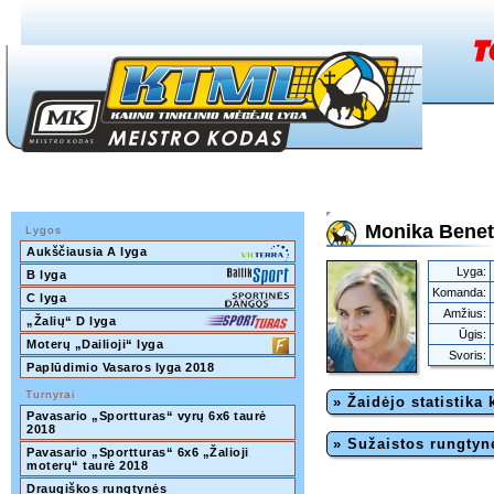
Monika Benet
Lygos
Aukščiausia A lyga
Lyga:
B lyga
Komanda:
C lyga
Amžius:
„Žalių“ D lyga
Ūgis:
Moterų „Dailioji“ lyga
Svoris:
Paplūdimio Vasaros lyga 2018
Turnyrai
» Žaidėjo statistika
Pavasario „Sportturas“ vyrų 6x6 taurė 
2018
» Sužaistos rungtyn
Pavasario „Sportturas“ 6x6 „Žalioji 
moterų“ taurė 2018 
Draugiškos rungtynės