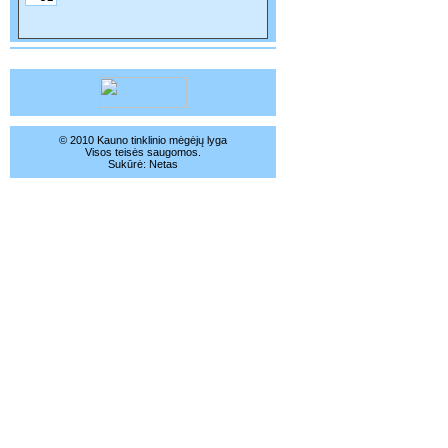
© 2010 Kauno tinklinio mėgėjų lyga
Visos teisės saugomos.
Sukūrė:
Netas