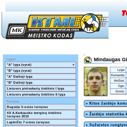
Mindaugas Gi
Lygos
"A" lyga (vyrai)
»
Lyga:
"B" lyga (vyrai)
Komanda:
"A" Dailioji lyga
Amžius:
"B" Dailioji lyga
Ūgis:
Lietuvos pietvakarių tinklinio I lyga
Svoris:
Lietuvos pietvakarių tinklinio II lyga
Turnyrai
» Kitos žaidėjo ko
Rugsėjo 5-osios turnyras
XX A.Karkausko merginų tinklinio 
» Žaidėjo statistika
turnyras 2010
Lapkričio 7-osios turnyras
» Sužaistos rungtyn