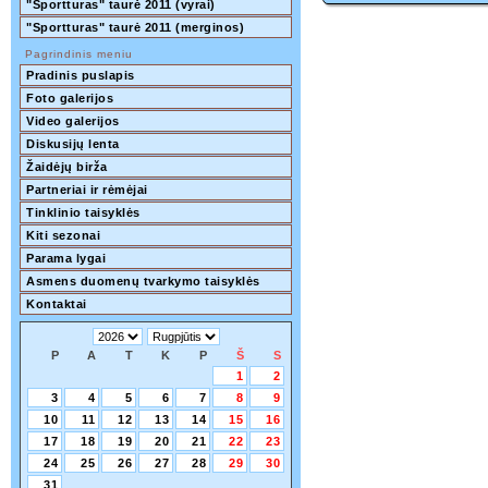
"Sportturas" taurė 2011 (vyrai)
"Sportturas" taurė 2011 (merginos)
Pagrindinis meniu
Pradinis puslapis
Foto galerijos
Video galerijos
Diskusijų lenta
Žaidėjų birža
Partneriai ir rėmėjai
Tinklinio taisyklės
Kiti sezonai
Parama lygai
Asmens duomenų tvarkymo taisyklės
Kontaktai
P
A
T
K
P
Š
S
1
2
3
4
5
6
7
8
9
10
11
12
13
14
15
16
17
18
19
20
21
22
23
24
25
26
27
28
29
30
31