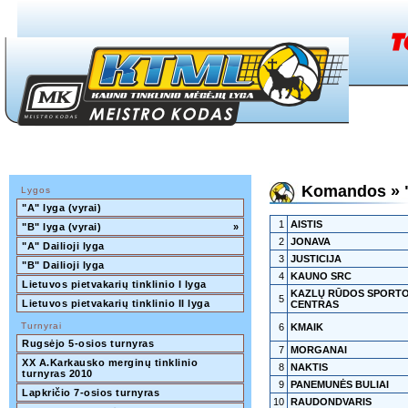
Komandos » "
Lygos
"A" lyga (vyrai)
1
AISTIS
"B" lyga (vyrai)
»
2
JONAVA
"A" Dailioji lyga
3
JUSTICIJA
"B" Dailioji lyga
4
KAUNO SRC
Lietuvos pietvakarių tinklinio I lyga
KAZLŲ RŪDOS SPORT
5
Lietuvos pietvakarių tinklinio II lyga
CENTRAS
Turnyrai
6
KMAIK
Rugsėjo 5-osios turnyras
7
MORGANAI
XX A.Karkausko merginų tinklinio 
8
NAKTIS
turnyras 2010
9
PANEMUNĖS BULIAI
Lapkričio 7-osios turnyras
10
RAUDONDVARIS