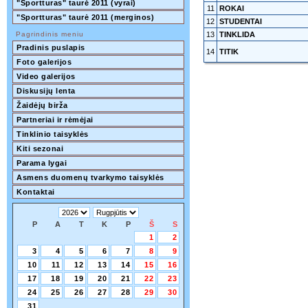
"Sportturas" taurė 2011 (vyrai)
11
ROKAI
"Sportturas" taurė 2011 (merginos)
12
STUDENTAI
Pagrindinis meniu
13
TINKLIDA
Pradinis puslapis
14
TITIK
Foto galerijos
Video galerijos
Diskusijų lenta
Žaidėjų birža
Partneriai ir rėmėjai
Tinklinio taisyklės
Kiti sezonai
Parama lygai
Asmens duomenų tvarkymo taisyklės
Kontaktai
P
A
T
K
P
Š
S
1
2
3
4
5
6
7
8
9
10
11
12
13
14
15
16
17
18
19
20
21
22
23
24
25
26
27
28
29
30
31