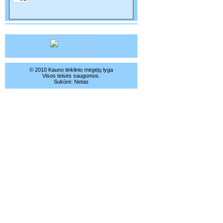
© 2010 Kauno tinklinio mėgėjų lyga
Visos teisės saugomos.
Sukūrė:
Netas