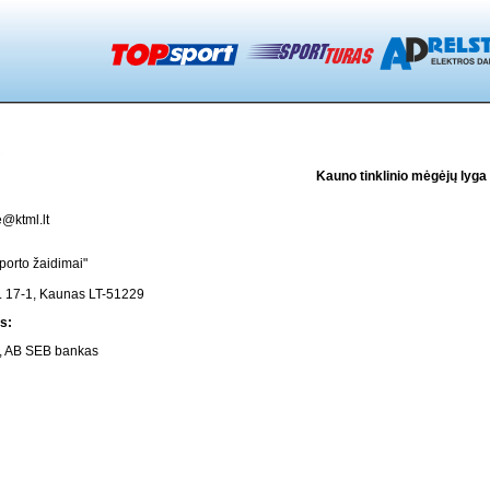
Kauno tinklinio mėgėjų lyga
e@ktml.lt
porto žaidimai"
. 17-1, Kaunas LT-51229
s:
, AB SEB bankas