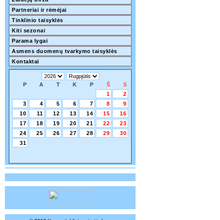
Partneriai ir rėmėjai
Tinklinio taisyklės
Kiti sezonai
Parama lygai
Asmens duomenų tvarkymo taisyklės
Kontaktai
P
A
T
K
P
Š
S
1
2
3
4
5
6
7
8
9
10
11
12
13
14
15
16
17
18
19
20
21
22
23
24
25
26
27
28
29
30
31