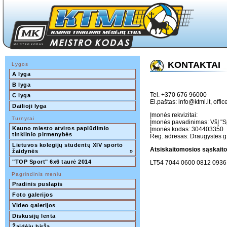
KONTAKTAI
Lygos
A lyga
B lyga
Tel. +370 676 96000
C lyga
El.paštas:
info@ktml.lt
,
offic
Dailioji lyga
Įmonės rekvizitai:
Turnyrai
Įmonės pavadinimas: VšĮ "S
Kauno miesto atviros paplūdimio 
Įmonės kodas: 304403350
tinklinio pirmenybės
Reg. adresas: Draugystės g
Lietuvos kolegijų studentų XIV sporto 
Atsiskaitomosios sąskaito
žaidynės
»
"TOP Sport" 6x6 taurė 2014
LT54 7044 0600 0812 0936
Pagrindinis meniu
Pradinis puslapis
Foto galerijos
Video galerijos
Diskusijų lenta
Žaidėjų birža