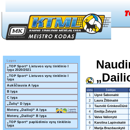
Naudi
Lygos
„TOP Sport“ Lietuvos vyrų tinklinio I 
lyga 2020/2021
„Daili
„TOP Sport“ Lietuvos vyrų tinklinio I 
lyga
Aukščiausia A lyga
vieta
žaidėjas
B lyga
1
Ugnė Šabonaitė
C lyga
2
Laura Žlibinaitė
„Žalių“ D lyga
3
Tautvilė Grinkevičiūtė
Moterų „Dailioji“ A lyga
4
Emilija Želvytė
Moterų „Dailioji“ B lyga
5
Vaiva Valionytė
„TOP Sport“ paplūdimio vyrų tinklinio 
6
Karolina Lapinskaitė
lyga
7
Marija Brazdauskytė