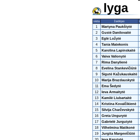
lyga
vieta
žaidėjas
1
Martyna Paukštytė
2
Gustė Danilovaitė
3
Eglė Ložytė
4
Tania Matekonis
5
Karolina Lapinskaitė
6
Vaiva Valionytė
7
Rima Danylienė
8
Evelina Stankevičiūtė
9
Sigutė Kažukauskaitė
10
Marija Brazdauskytė
11
Ema Šedytė
12
Ieva Armaitytė
13
Kamilė Liubartaitė
14
Kristina Kovalčikienė
15
Silvija Charževskytė
16
Greta Ungurytė
17
Gabrielė Jurgutytė
18
Vilhelmina Matikonė
19
Jurgita Margevičiūtė
20
Ieva Kerutytė