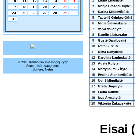
2
Laura Žlibinaitė
10
11
12
13
14
15
16
3
Marija Brazdauskytė
17
18
19
20
21
22
23
4
Karina Mickevičiūtė
24
25
26
27
28
29
30
5
Tautvilė Grinkevičiūtė
31
6
Migle Šidlauskaitė
7
Vaiva Valionytė
8
Kamilė Liubartaitė
9
Gustė Danilovaitė
10
Iveta Sutkutė
11
Rima Danylienė
12
Karolina Lapinskaitė
© 2010 Kauno tinklinio mėgėjų lyga
13
Austė Kulytė
Visos teisės saugomos.
14
Martyna Paukštytė
Sukūrė:
Netas
15
Evelina Stankevičiūtė
16
Ugnė Mingilaitė
17
Greta Ungurytė
18
Laura Dailidė
19
Ieva Armaitytė
20
Viktorija Žukauskaitė
Eisai 