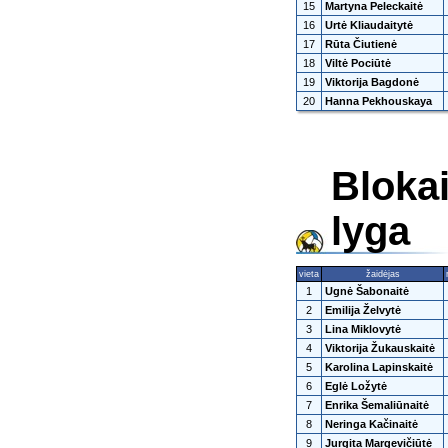
15
Martyna Peleckaitė
16
Urtė Kliaudaitytė
17
Rūta Čiutienė
18
Viltė Pociūtė
19
Viktorija Bagdonė
20
Hanna Pekhouskaya
Blokai
lyga
vieta
žaidėjas
1
Ugnė Šabonaitė
2
Emilija Želvytė
3
Lina Miklovytė
4
Viktorija Žukauskaitė
5
Karolina Lapinskaitė
6
Eglė Ložytė
7
Enrika Šemaliūnaitė
8
Neringa Kačinaitė
9
Jurgita Margevičiūtė