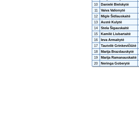
10
Danielė Bielskytė
11
Vaiva Valionytė
12
Migle Šidlauskaitė
13
Austė Kulytė
14
Stela Šigauskaitė
15
Kamilė Liubartaitė
16
Ieva Armaitytė
17
Tautvilė Grinkevičiūtė
18
Marija Brazdauskytė
19
Marija Ramanauskaitė
20
Neringa Goberytė