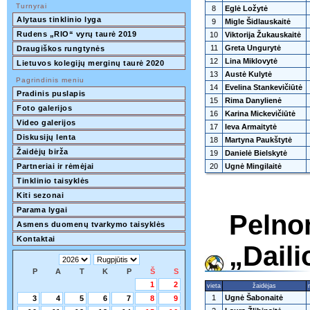
Turnyrai
8
Eglė Ložytė
Alytaus tinklinio lyga
9
Migle Šidlauskaitė
Rudens „RIO“ vyrų taurė 2019
10
Viktorija Žukauskaitė
11
Greta Ungurytė
Draugiškos rungtynės
12
Lina Miklovytė
Lietuvos kolegijų merginų taurė 2020
13
Austė Kulytė
Pagrindinis meniu
14
Evelina Stankevičiūtė
Pradinis puslapis
15
Rima Danylienė
Foto galerijos
16
Karina Mickevičiūtė
Video galerijos
17
Ieva Armaitytė
Diskusijų lenta
18
Martyna Paukštytė
Žaidėjų birža
19
Danielė Bielskytė
Partneriai ir rėmėjai
20
Ugnė Mingilaitė
Tinklinio taisyklės
Kiti sezonai
Parama lygai
Pelno
Asmens duomenų tvarkymo taisyklės
Kontaktai
„Daili
P
A
T
K
P
Š
S
1
2
vieta
žaidėjas
1
Ugnė Šabonaitė
3
4
5
6
7
8
9