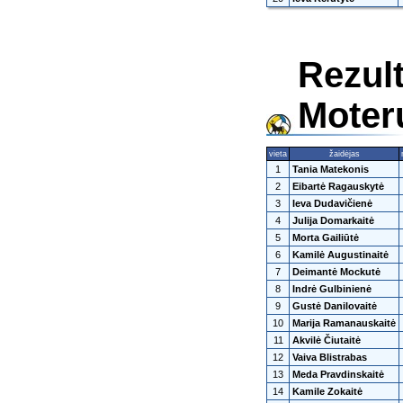
Rezul
Moterų
vieta
žaidėjas
1
Tania Matekonis
2
Eibartė Ragauskytė
3
Ieva Dudavičienė
4
Julija Domarkaitė
5
Morta Gailiūtė
6
Kamilė Augustinaitė
7
Deimantė Mockutė
8
Indrė Gulbinienė
9
Gustė Danilovaitė
10
Marija Ramanauskaitė
11
Akvilė Čiutaitė
12
Vaiva Blistrabas
13
Meda Pravdinskaitė
14
Kamile Zokaitė