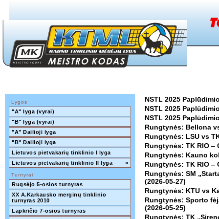
NSTL 2025 Paplūdimio
Lygos
NSTL 2025 Paplūdimio 
"A" lyga (vyrai)
NSTL 2025 Paplūdimio
"B" lyga (vyrai)
Rungtynės: Bellona v
"A" Dailioji lyga
Rungtynės: LSU vs TK
"B" Dailioji lyga
Rungtynės: TK RIO ‒ C
Lietuvos pietvakarių tinklinio I lyga
Rungtynės: Kauno kole
Lietuvos pietvakarių tinklinio II lyga
»
Rungtynės: TK RIO ‒ C
Rungtynės: SM „Startas
Turnyrai
(2026-05-27)
Rugsėjo 5-osios turnyras
Rungtynės: KTU vs Ka
XX A.Karkausko merginų tinklinio 
Rungtynės: Sporto fėja
turnyras 2010
(2026-05-25)
Lapkričio 7-osios turnyras
Rungtynės: TK „Siren