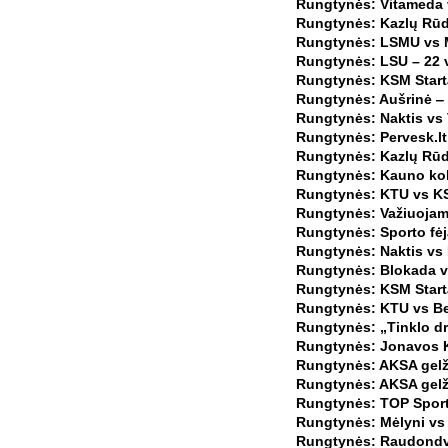
Rungtynės: Vitameda v
Rungtynės: Kazlų Rūd
Rungtynės: LSMU vs M
Rungtynės: LSU – 22 v
Rungtynės: KSM Starta
Rungtynės: Aušrinė ‒
Rungtynės: Naktis vs 
Rungtynės: Pervesk.lt
Rungtynės: Kazlų Rūdo
Rungtynės: Kauno kol
Rungtynės: KTU vs KS
Rungtynės: Važiuojam
Rungtynės: Sporto fėj
Rungtynės: Naktis vs 
Rungtynės: Blokada vs
Rungtynės: KSM Starta
Rungtynės: KTU vs Be
Rungtynės: „Tinklo dr
Rungtynės: Jonavos K
Rungtynės: AKSA gelž
Rungtynės: AKSA gelžb
Rungtynės: TOP Sport
Rungtynės: Mėlyni vs
Rungtynės: Raudondva