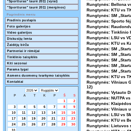
"Sportturas" taurė 2011 (vyrai)
Rungtynės: Bellona v
"Sportturas" taurė 2011 (merginos)
Rungtynės: KTU vs TK
Pagrindinis meniu
Rungtynės: SM „Starta
Pradinis puslapis
Rungtynės: Sporto fėj
Rungtynės: Raudondva
Foto galerijos
Rungtynės: Tinklinio I
Video galerijos
Rungtynės: LSU vs VD
Diskusijų lenta
Rungtynės: KTU vs Ka
Žaidėjų birža
Rungtynės: SM „Starta
Partneriai ir rėmėjai
Rungtynės: SM „Starta
Tinklinio taisyklės
Rungtynės: SM „Startas
Kiti sezonai
Rungtynės: SM „Starta
Parama lygai
Rungtynės: SM „Starta
Asmens duomenų tvarkymo taisyklės
Rungtynės: KTU vs TK
Kontaktai
Rungtynės: Vilniaus G
12)
Rungtynės: Vytauto Di
P
A
T
K
P
Š
S
Rungtynės: NUTPA vs 
1
2
Rungtynės: Klaipėdos 
3
4
5
6
7
8
9
Rungtynės: Vilniaus u
10
11
12
13
14
15
16
Rungtynės: LSU vs SM 
17
18
19
20
21
22
23
Rungtynės: KTU vs Be
24
25
26
27
28
29
30
Rungtynės: Lietuvos s
31