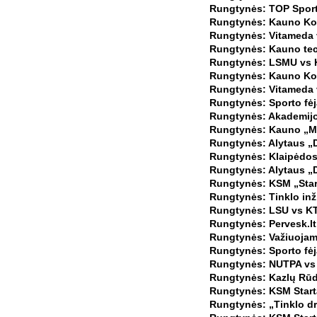
Rungtynės: TOP Sport 
Rungtynės: Kauno Kole
Rungtynės: Vitameda v
Rungtynės: Kauno tec
Rungtynės: LSMU vs K
Rungtynės: Kauno Kole
Rungtynės: Vitameda 
Rungtynės: Sporto fėj
Rungtynės: Akademijos
Rungtynės: Kauno „Mar
Rungtynės: Alytaus „D
Rungtynės: Klaipėdos 
Rungtynės: Alytaus „D
Rungtynės: KSM „Star
Rungtynės: Tinklo inži
Rungtynės: LSU vs KT
Rungtynės: Pervesk.lt
Rungtynės: Važiuojam
Rungtynės: Sporto fėj
Rungtynės: NUTPA vs 
Rungtynės: Kazlų Rūd
Rungtynės: KSM Starta
Rungtynės: „Tinklo dr