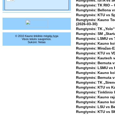
Rungtynės: ISTA vs SM 
Rungtynės: TK RIO ‒ C
Rungtynės: Bellona vs
Rungtynės: KTU vs Spo
Rungtynės: Kauno Tech
(2026-03-30)
Rungtynės: TK „Yolo“
Rungtynės: SM „Starta
© 2010 Kauno tinklinio mėgėjų lyga
Rungtynės: LSMU vs T
Visos teisės saugomos.
Sukūrė:
Netas
Rungtynės: Kauno kole
Rungtynės: Miražas-Ež
Rungtynės: KTU vs VD
Rungtynės: Kautech vs
Rungtynės: Bernuta v
Rungtynės: LSMU vs K
Rungtynės: Kauno kole
Rungtynės: Bernuta v
Rungtynės: TK „Siren
Rungtynės: KTU vs Kau
Rungtynės: Tinklinio I
Rungtynės: Kauno raj
Rungtynės: Kauno kole
Rungtynės: LSU vs Be
Rungtynės: KTU vs SM 