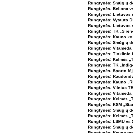
Rungtynės: Smūgių dep
Rungtynės: Bellona vs
Rungtynės: Lietuvos s
Rungtynės: Vytauto Did
Rungtynės: Lietuvos s
Rungtynės: TK „Siren
Rungtynės: Kauno kole
Rungtynės: Smūgių de
Rungtynės: Vitameda 
Rungtynės: Tinklinio 
Rungtynės: Kelmės „TK
Rungtynės: TK „Indigo
Rungtynės: Sporto fėj
Rungtynės: Raudondva
Rungtynės: Kauno „RI
Rungtynės: Vilnius T
Rungtynės: Vitameda 
Rungtynės: Kelmės „TK
Rungtynės: KSM „Start
Rungtynės: Smūgių de
Rungtynės: Kelmės „T
Rungtynės: LSMU vs Sp
Rungtynės: Smūgių de
Rungtynės: Kauno tech