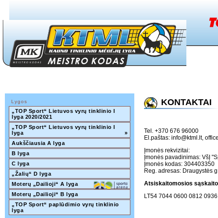
KONTAKTAI
Lygos
„TOP Sport“ Lietuvos vyrų tinklinio I 
lyga 2020/2021
„TOP Sport“ Lietuvos vyrų tinklinio I 
Tel. +370 676 96000
lyga
»
El.paštas:
info@ktml.lt
,
offic
Aukščiausia A lyga
Įmonės rekvizitai:
B lyga
Įmonės pavadinimas: VšĮ "S
C lyga
Įmonės kodas: 304403350
Reg. adresas: Draugystės g
„Žalių“ D lyga
Atsiskaitomosios sąskaito
Moterų „Dailioji“ A lyga
Moterų „Dailioji“ B lyga
LT54 7044 0600 0812 0936
„TOP Sport“ paplūdimio vyrų tinklinio 
lyga