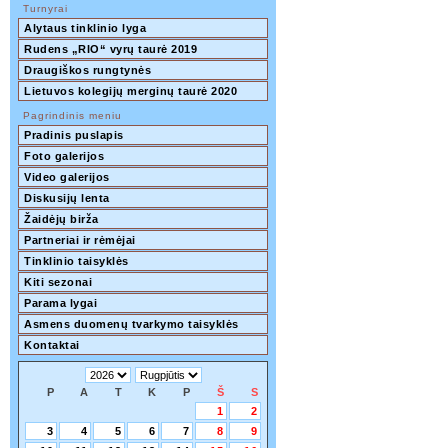
Turnyrai
Alytaus tinklinio lyga
Rudens „RIO“ vyrų taurė 2019
Draugiškos rungtynės
Lietuvos kolegijų merginų taurė 2020
Pagrindinis meniu
Pradinis puslapis
Foto galerijos
Video galerijos
Diskusijų lenta
Žaidėjų birža
Partneriai ir rėmėjai
Tinklinio taisyklės
Kiti sezonai
Parama lygai
Asmens duomenų tvarkymo taisyklės
Kontaktai
P
A
T
K
P
Š
S
1
2
3
4
5
6
7
8
9