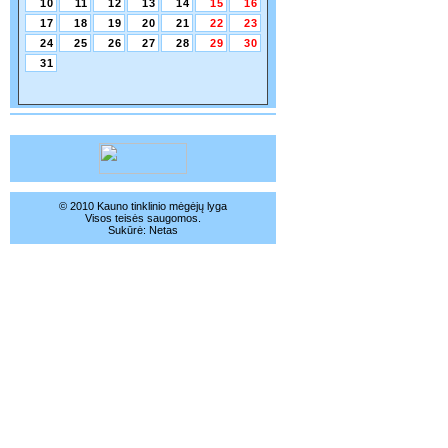
10
11
12
13
14
15
16
17
18
19
20
21
22
23
24
25
26
27
28
29
30
31
© 2010 Kauno tinklinio mėgėjų lyga
Visos teisės saugomos.
Sukūrė:
Netas