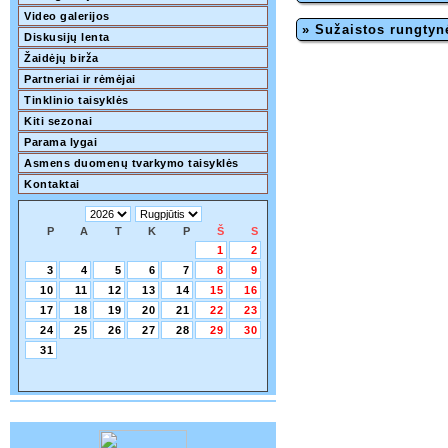
Video galerijos
» Sužaistos rungtyn
Diskusijų lenta
Žaidėjų birža
Partneriai ir rėmėjai
Tinklinio taisyklės
Kiti sezonai
Parama lygai
Asmens duomenų tvarkymo taisyklės
Kontaktai
P
A
T
K
P
Š
S
1
2
3
4
5
6
7
8
9
10
11
12
13
14
15
16
17
18
19
20
21
22
23
24
25
26
27
28
29
30
31