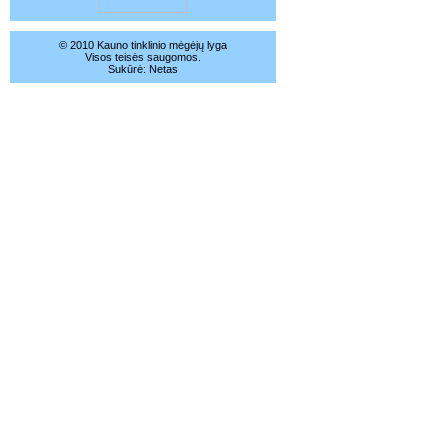
© 2010 Kauno tinklinio mėgėjų lyga
Visos teisės saugomos.
Sukūrė:
Netas