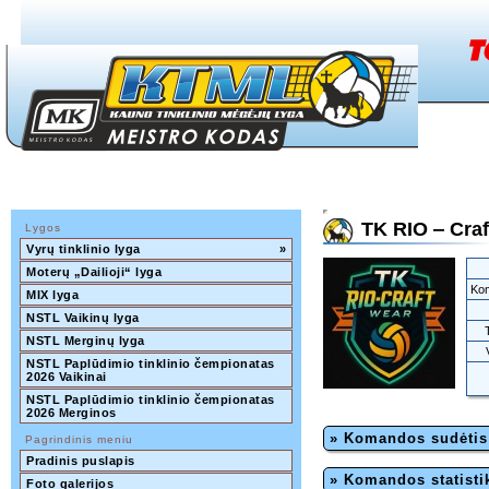
TK RIO ‒ Cra
Lygos
Vyrų tinklinio lyga
»
Moterų „Dailioji“ lyga
Kom
MIX lyga
NSTL Vaikinų lyga
NSTL Merginų lyga
NSTL Paplūdimio tinklinio čempionatas 
2026 Vaikinai
NSTL Paplūdimio tinklinio čempionatas 
2026 Merginos
» Komandos sudėtis
Pagrindinis meniu
Pradinis puslapis
» Komandos statisti
Foto galerijos