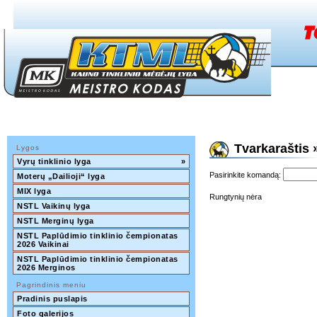
Tvarkaraštis »
Lygos
Vyrų tinklinio lyga
»
Pasirinkite komandą:
Moterų „Dailioji“ lyga
MIX lyga
Rungtynių nėra
NSTL Vaikinų lyga
NSTL Merginų lyga
NSTL Paplūdimio tinklinio čempionatas 
2026 Vaikinai
NSTL Paplūdimio tinklinio čempionatas 
2026 Merginos
Pagrindinis meniu
Pradinis puslapis
Foto galerijos