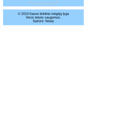
© 2010 Kauno tinklinio mėgėjų lyga
Visos teisės saugomos.
Sukūrė:
Netas