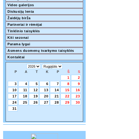
Video galerijos
Diskusijų lenta
Žaidėjų birža
Partneriai ir rėmėjai
Tinklinio taisyklės
Kiti sezonai
Parama lygai
Asmens duomenų tvarkymo taisyklės
Kontaktai
P
A
T
K
P
Š
S
1
2
3
4
5
6
7
8
9
10
11
12
13
14
15
16
17
18
19
20
21
22
23
24
25
26
27
28
29
30
31