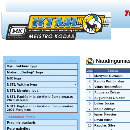
Naudingumas 
Lygos
Vyrų tinklinio lyga
vieta
žaidėjas
Moterų „Dailioji“ lyga
1
Martynas Gurtajus
MIX lyga
2
Karolis Palubinskas
NSTL Vaikinų lyga
»
3
Vilius Rimkevičius
NSTL Merginų lyga
4
Augustas Želvys
NSTL Paplūdimio tinklinio čempionatas 
5
Augustinas Gruodis
2026 Vaikinai
6
Lukas Jocius
NSTL Paplūdimio tinklinio čempionatas 
7
Nojus Žeimys
2026 Merginos
8
Ignas Šlaustas
Pagrindinis meniu
9
David Hillah
Pradinis puslapis
10
Rapolas Gilys
Foto galerijos