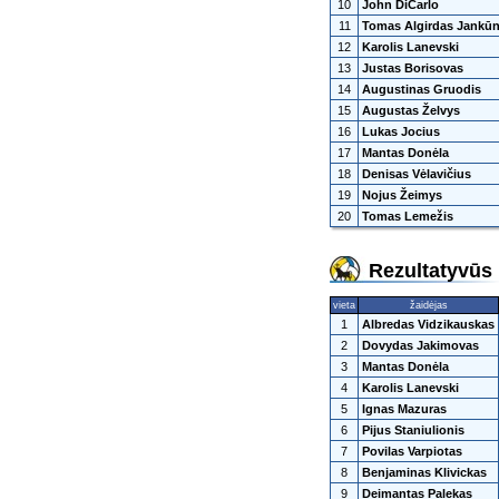
10
John DiCarlo
11
Tomas Algirdas Jankū
12
Karolis Lanevski
13
Justas Borisovas
14
Augustinas Gruodis
15
Augustas Želvys
16
Lukas Jocius
17
Mantas Donėla
18
Denisas Vėlavičius
19
Nojus Žeimys
20
Tomas Lemežis
Rezultatyvūs 
vieta
žaidėjas
1
Albredas Vidzikauskas
2
Dovydas Jakimovas
3
Mantas Donėla
4
Karolis Lanevski
5
Ignas Mazuras
6
Pijus Staniulionis
7
Povilas Varpiotas
8
Benjaminas Klivickas
9
Deimantas Palekas