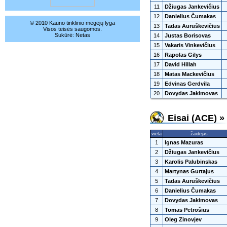
11
Džiugas Jankevičius
12
Danielius Čumakas
© 2010 Kauno tinklinio mėgėjų lyga
13
Tadas Auruškevičius
Visos teisės saugomos.
Sukūrė:
Netas
14
Justas Borisovas
15
Vakaris Vinkevičius
16
Rapolas Gilys
17
David Hillah
18
Matas Mackevičius
19
Edvinas Gerdvila
20
Dovydas Jakimovas
Eisai (ACE) »
vieta
žaidėjas
1
Ignas Mazuras
2
Džiugas Jankevičius
3
Karolis Palubinskas
4
Martynas Gurtajus
5
Tadas Auruškevičius
6
Danielius Čumakas
7
Dovydas Jakimovas
8
Tomas Petrošius
9
Oleg Zinovjev