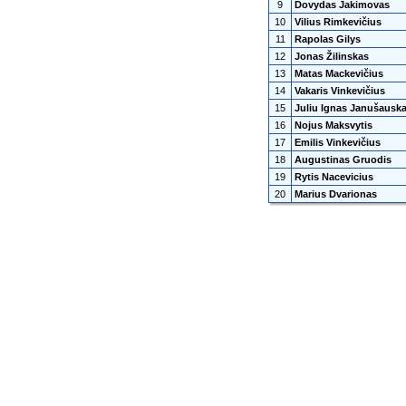
9
Dovydas Jakimovas
10
Vilius Rimkevičius
11
Rapolas Gilys
12
Jonas Žilinskas
13
Matas Mackevičius
14
Vakaris Vinkevičius
15
Juliu Ignas Janušausk
16
Nojus Maksvytis
17
Emilis Vinkevičius
18
Augustinas Gruodis
19
Rytis Nacevicius
20
Marius Dvarionas