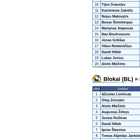
10
Tijus Grauslys
11
Kazimieras Zabulis
12
Nojus Maksvytis
13
Benas Šteinbergas
14
Martynas Staponas
15
Ilias Bouhssouss
16
Jonas Grikšas
17
Vilius Rimkevičius
18
David Hillah
19
Lukas Jocius
20
Aistis Miežetis
Blokai (BL) »
vieta
žaidėjas
1
Ąžuolas Liorincas
2
Oleg Zinovjev
3
Aistis Miežetis
4
Augustas Želvys
5
Justas Rušinas
6
David Hillah
7
Ignas Šlaustas
8
Tomas Algirdas Jankū