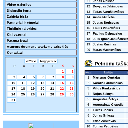
11
Jonas Grikšas
Video galerijos
12
Dovydas Jakimovas
Diskusijų lenta
13
Tadas Auruškevičius
Žaidėjų birža
14
Aistis Miežetis
Partneriai ir rėmėjai
15
Justas Borisovas
16
Emilis Vinkevičius
Tinklinio taisyklės
17
Paulius Osipauskas
Kiti sezonai
18
Juliu Ignas Janušausk
Parama lygai
19
Justas Rušinas
Asmens duomenų tvarkymo taisyklės
20
Matas Mackevičius
Kontaktai
Pelnomi taška
P
A
T
K
P
Š
S
1
2
vieta
žaidėjas
ru
3
4
5
6
7
8
9
1
Martynas Gurtajus
10
11
12
13
14
15
16
2
Karolis Palubinskas
3
Vilius Rimkevičius
17
18
19
20
21
22
23
4
Nojus Žeimys
24
25
26
27
28
29
30
5
Augustas Želvys
31
6
Augustinas Gruodis
7
Lukas Jocius
8
Jonas Grikšas
9
Edas Zenkovas
10
Tomas Petrošius