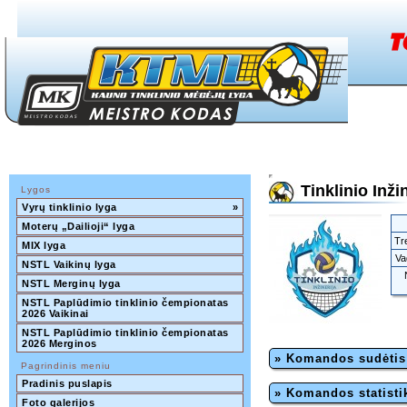
Tinklinio Inži
Lygos
Vyrų tinklinio lyga
»
Moterų „Dailioji“ lyga
Tre
MIX lyga
Va
NSTL Vaikinų lyga
NSTL Merginų lyga
NSTL Paplūdimio tinklinio čempionatas 
2026 Vaikinai
NSTL Paplūdimio tinklinio čempionatas 
2026 Merginos
» Komandos sudėtis
Pagrindinis meniu
Pradinis puslapis
» Komandos statisti
Foto galerijos