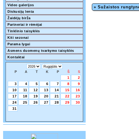
Video galerijos
» Sužaistos rungtyn
Diskusijų lenta
Žaidėjų birža
Partneriai ir rėmėjai
Tinklinio taisyklės
Kiti sezonai
Parama lygai
Asmens duomenų tvarkymo taisyklės
Kontaktai
P
A
T
K
P
Š
S
1
2
3
4
5
6
7
8
9
10
11
12
13
14
15
16
17
18
19
20
21
22
23
24
25
26
27
28
29
30
31