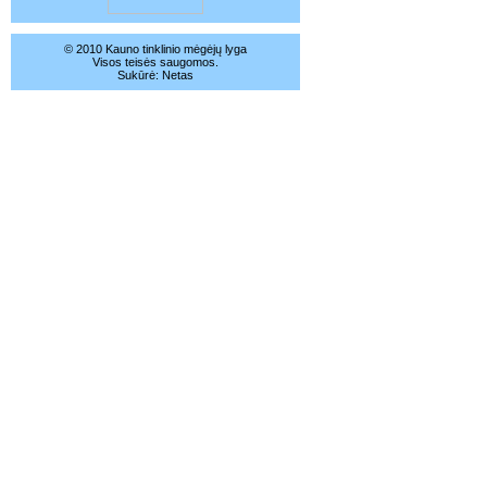
© 2010 Kauno tinklinio mėgėjų lyga
Visos teisės saugomos.
Sukūrė:
Netas