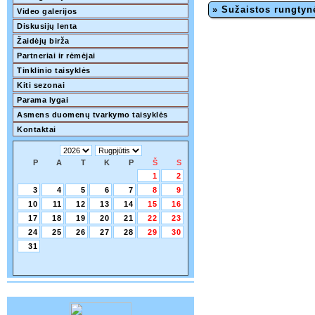
» Sužaistos rungtyn
Video galerijos
Diskusijų lenta
Žaidėjų birža
Partneriai ir rėmėjai
Tinklinio taisyklės
Kiti sezonai
Parama lygai
Asmens duomenų tvarkymo taisyklės
Kontaktai
P
A
T
K
P
Š
S
1
2
3
4
5
6
7
8
9
10
11
12
13
14
15
16
17
18
19
20
21
22
23
24
25
26
27
28
29
30
31