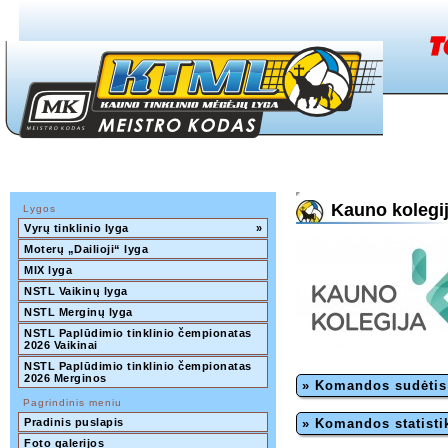
Kauno kolegi
Lygos
Vyrų tinklinio lyga
»
Moterų „Dailioji“ lyga
MIX lyga
NSTL Vaikinų lyga
NSTL Merginų lyga
NSTL Paplūdimio tinklinio čempionatas 
2026 Vaikinai
NSTL Paplūdimio tinklinio čempionatas 
2026 Merginos
» Komandos sudėtis
Pagrindinis meniu
Pradinis puslapis
» Komandos statisti
Foto galerijos