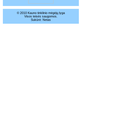
© 2010 Kauno tinklinio mėgėjų lyga
Visos teisės saugomos.
Sukūrė:
Netas