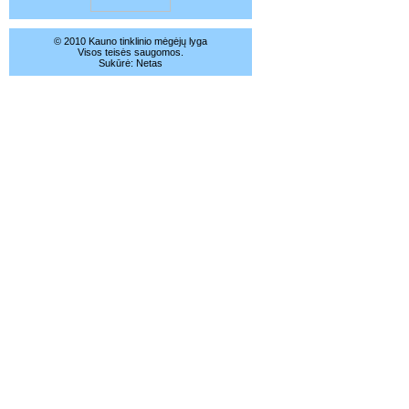
© 2010 Kauno tinklinio mėgėjų lyga
Visos teisės saugomos.
Sukūrė:
Netas