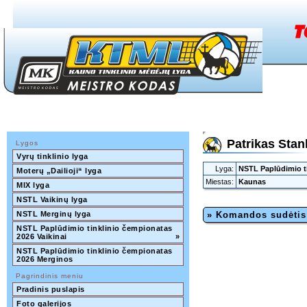
Patrikas Stan
Lygos
Vyrų tinklinio lyga
Lyga:
NSTL Paplūdimio ti
Moterų „Dailioji“ lyga
Miestas:
Kaunas
MIX lyga
NSTL Vaikinų lyga
NSTL Merginų lyga
» Komandos sudėtis
NSTL Paplūdimio tinklinio čempionatas 
2026 Vaikinai
»
NSTL Paplūdimio tinklinio čempionatas 
2026 Merginos
Pagrindinis meniu
Pradinis puslapis
Foto galerijos