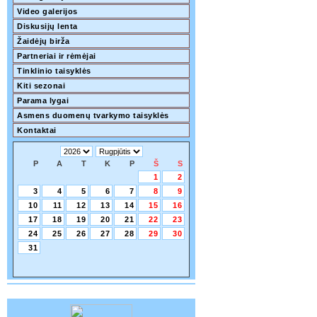
Video galerijos
Diskusijų lenta
Žaidėjų birža
Partneriai ir rėmėjai
Tinklinio taisyklės
Kiti sezonai
Parama lygai
Asmens duomenų tvarkymo taisyklės
Kontaktai
P
A
T
K
P
Š
S
1
2
3
4
5
6
7
8
9
10
11
12
13
14
15
16
17
18
19
20
21
22
23
24
25
26
27
28
29
30
31