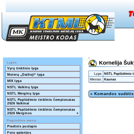
Kornelija Šuk
Lygos
Vyrų tinklinio lyga
Lyga:
NSTL Paplūdimio t
Moterų „Dailioji“ lyga
Miestas:
Kaunas
MIX lyga
NSTL Vaikinų lyga
NSTL Merginų lyga
» Komandos sudėtis
NSTL Paplūdimio tinklinio čempionatas 
2026 Vaikinai
NSTL Paplūdimio tinklinio čempionatas 
2026 Merginos
»
Pagrindinis meniu
Pradinis puslapis
Foto galerijos