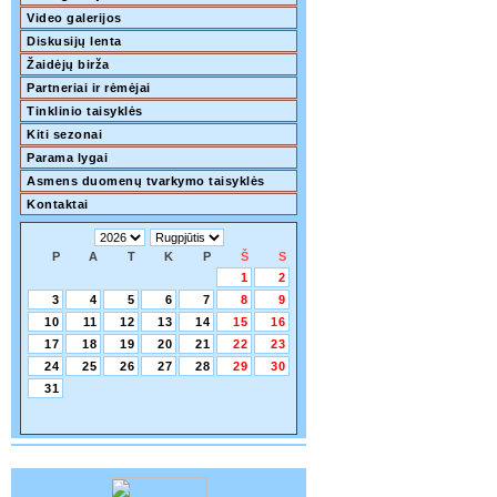
Video galerijos
Diskusijų lenta
Žaidėjų birža
Partneriai ir rėmėjai
Tinklinio taisyklės
Kiti sezonai
Parama lygai
Asmens duomenų tvarkymo taisyklės
Kontaktai
P
A
T
K
P
Š
S
1
2
3
4
5
6
7
8
9
10
11
12
13
14
15
16
17
18
19
20
21
22
23
24
25
26
27
28
29
30
31