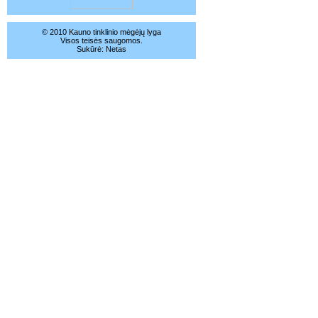
© 2010 Kauno tinklinio mėgėjų lyga
Visos teisės saugomos.
Sukūrė:
Netas