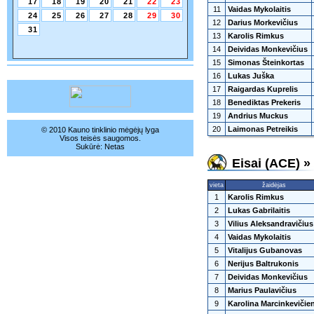
17
18
19
20
21
22
23
11
Vaidas Mykolaitis
24
25
26
27
28
29
30
12
Darius Morkevičius
31
13
Karolis Rimkus
14
Deividas Monkevičius
15
Simonas Šteinkortas
16
Lukas Juška
17
Raigardas Kuprelis
18
Benediktas Prekeris
19
Andrius Muckus
20
Laimonas Petreikis
© 2010 Kauno tinklinio mėgėjų lyga
Visos teisės saugomos.
Sukūrė:
Netas
Eisai (ACE) »
vieta
žaidėjas
1
Karolis Rimkus
2
Lukas Gabrilaitis
3
Vilius Aleksandravičius
4
Vaidas Mykolaitis
5
Vitalijus Gubanovas
6
Nerijus Baltrukonis
7
Deividas Monkevičius
8
Marius Paulavičius
9
Karolina Marcinkevičie