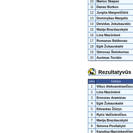
10
Marius Skapas
11
Danas Butkus
12
Jurgita Margevičiūtė
13
Dominykas Margelis
14
Deividas Jokubauskis
15
Marija Brazdauskytė
16
Lina Mazūrienė
17
Romanas Belikovas
18
Eglė Žukauskaitė
19
Simonas Šteinkortas
20
Aurimas Turskis
Rezultatyvūs 
vieta
žaidėjas
1
Vilius Aleksandravičius
2
Lina Mazūrienė
3
Ernestas Araminas
4
Eglė Žukauskaitė
5
Edvardas Žiūrys
6
Rytis Vaičiulevičius
7
Marija Brazdauskytė
8
Simona Povilaitytė
9
Karolina Marcinkevičie