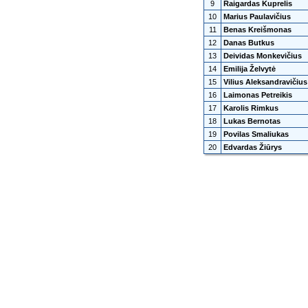
9
Raigardas Kuprelis
10
Marius Paulavičius
11
Benas Kreišmonas
12
Danas Butkus
13
Deividas Monkevičius
14
Emilija Želvytė
15
Vilius Aleksandravičius
16
Laimonas Petreikis
17
Karolis Rimkus
18
Lukas Bernotas
19
Povilas Smaliukas
20
Edvardas Žiūrys