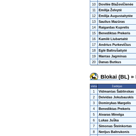
10
Dovilėe Blaževičienėe
11
Emilija Želvytė
12
Emilija Augustaitytėe
13
Saulius Mazūras
14
Raigardas Kuprelis
15
Benediktas Prekeris
16
Kamilė Liubartaitė
17
Andrius Purkevičius
18
Eglė Baltrušaitytė
19
Mantas Jagminas
20
Danas Butkus
Blokai (BL) »
vieta
žaidėjas
1
Vidmantas Šablinskas
2
Deividas Jokubauskis
3
Dominykas Margelis
4
Benediktas Prekeris
5
Aivaras Minelga
6
Lukas Juška
7
Simonas Šteinkortas
8
Nerijus Baltrukonis