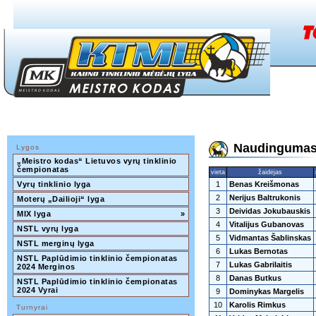
Naudingumas 
Lygos
„Meistro kodas“ Lietuvos vyrų tinklinio 
čempionatas
vieta
žaidėjas
Vyrų tinklinio lyga
1
Benas Kreišmonas
2
Nerijus Baltrukonis
Moterų „Dailioji“ lyga
3
Deividas Jokubauskis
MIX lyga
»
4
Vitalijus Gubanovas
NSTL vyrų lyga
5
Vidmantas Šablinskas
NSTL merginų lyga
6
Lukas Bernotas
NSTL Paplūdimio tinklinio čempionatas 
7
Lukas Gabrilaitis
2024 Merginos
8
Danas Butkus
NSTL Paplūdimio tinklinio čempionatas 
2024 Vyrai
9
Dominykas Margelis
10
Karolis Rimkus
Turnyrai