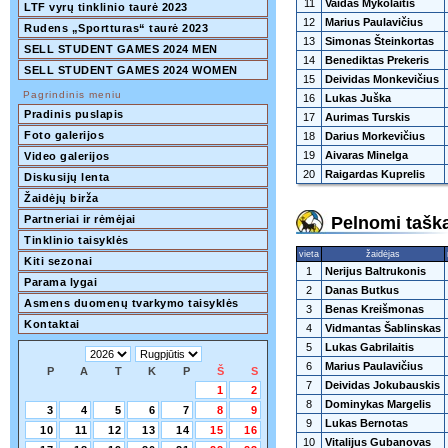
11
Vaidas Mykolaitis
LTF vyrų tinklinio taurė 2023
12
Marius Paulavičius
Rudens „Sportturas“ taurė 2023
13
Simonas Šteinkortas
SELL STUDENT GAMES 2024 MEN
14
Benediktas Prekeris
SELL STUDENT GAMES 2024 WOMEN
15
Deividas Monkevičius
Pagrindinis meniu
16
Lukas Juška
Pradinis puslapis
17
Aurimas Turskis
Foto galerijos
18
Darius Morkevičius
19
Aivaras Minelga
Video galerijos
20
Raigardas Kuprelis
Diskusijų lenta
Žaidėjų birža
Partneriai ir rėmėjai
Pelnomi taška
Tinklinio taisyklės
vieta
žaidėjas
Kiti sezonai
1
Nerijus Baltrukonis
Parama lygai
2
Danas Butkus
Asmens duomenų tvarkymo taisyklės
3
Benas Kreišmonas
Kontaktai
4
Vidmantas Šablinskas
5
Lukas Gabrilaitis
6
Marius Paulavičius
P
A
T
K
P
Š
S
7
Deividas Jokubauskis
1
2
8
Dominykas Margelis
3
4
5
6
7
8
9
9
Lukas Bernotas
10
11
12
13
14
15
16
10
Vitalijus Gubanovas