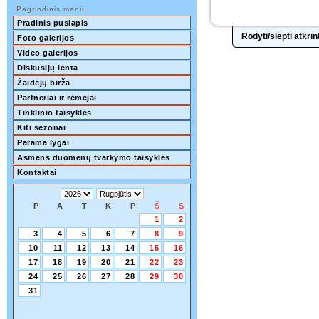
Pagrindinis meniu
Pradinis puslapis
Rodyti/slėpti atkr
Foto galerijos
Video galerijos
Diskusijų lenta
Žaidėjų birža
Partneriai ir rėmėjai
Tinklinio taisyklės
Kiti sezonai
Parama lygai
Asmens duomenų tvarkymo taisyklės
Kontaktai
P
A
T
K
P
Š
S
1
2
3
4
5
6
7
8
9
10
11
12
13
14
15
16
17
18
19
20
21
22
23
24
25
26
27
28
29
30
31