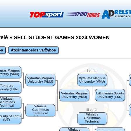
entelė » SELL STUDENT GAMES 2024 WOMEN
os
Atkrintamosios varžybos
autas Magnus
I vieta
ersity (VMU)
Vytautas Magnus
Vytautas Magnus
University (VMU)
University (VMU)
Tampere
ersity (TUNI)
Vytautas Magnus
Lithuanian Sports
University (VMU)
University (LSU)
Vilniaus
ediminas
Technical
Vilniaus
University
Gediminas
III vieta
LNIUS TECH)
Technical
Vilniaus
rsity of Tartu
University
Gediminas
(UT)
(VILNIUS TECH)
Technical
University
(VILNIUS TECH)
Vilniaus