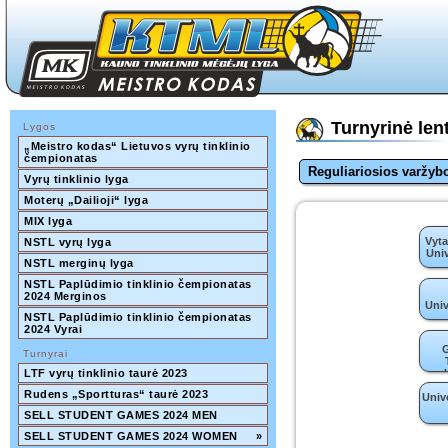
Turnyrinė l
Lygos
„Meistro kodas“ Lietuvos vyrų tinklinio 
čempionatas
Reguliariosios varžyb
Vyrų tinklinio lyga
Moterų „Dailioji“ lyga
MIX lyga
Vyt
NSTL vyrų lyga
Univ
NSTL merginų lyga
NSTL Paplūdimio tinklinio čempionatas 
2024 Merginos
Univ
NSTL Paplūdimio tinklinio čempionatas 
2024 Vyrai
G
Turnyrai
LTF vyrų tinklinio taurė 2023
(VI
Rudens „Sportturas“ taurė 2023
Unive
SELL STUDENT GAMES 2024 MEN
SELL STUDENT GAMES 2024 WOMEN
»