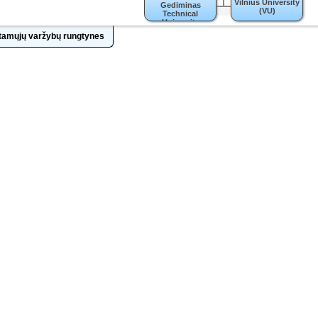
Vilnius University
Gediminas
(VU)
Technical
University
(VILNIUS TECH)
intamųjų varžybų rungtynes