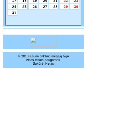
17
18
19
20
21
22
23
24
25
26
27
28
29
30
31
© 2010 Kauno tinklinio mėgėjų lyga
Visos teisės saugomos.
Sukūrė:
Netas