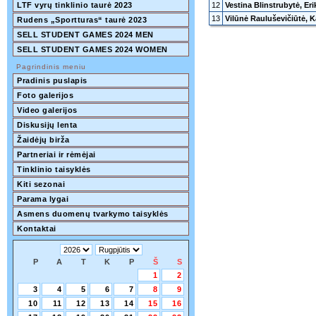
LTF vyrų tinklinio taurė 2023
12
Vestina Blinstrubytė, Eri
13
Vilūnė Rauluševičiūtė, K
Rudens „Sportturas“ taurė 2023
SELL STUDENT GAMES 2024 MEN
SELL STUDENT GAMES 2024 WOMEN
Pagrindinis meniu
Pradinis puslapis
Foto galerijos
Video galerijos
Diskusijų lenta
Žaidėjų birža
Partneriai ir rėmėjai
Tinklinio taisyklės
Kiti sezonai
Parama lygai
Asmens duomenų tvarkymo taisyklės
Kontaktai
P
A
T
K
P
Š
S
1
2
3
4
5
6
7
8
9
10
11
12
13
14
15
16