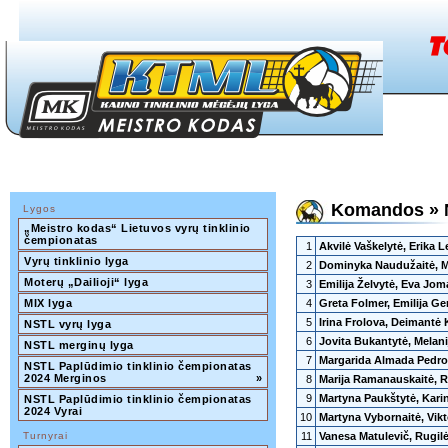
Komandos » N
Lygos
„Meistro kodas“ Lietuvos vyrų tinklinio 
čempionatas
1
Akvilė Vaškelytė, Erika 
Vyrų tinklinio lyga
2
Dominyka Naudužaitė, M
Moterų „Dailioji“ lyga
3
Emilija Želvytė, Eva Jom
MIX lyga
4
Greta Folmer, Emilija Ge
5
Irina Frolova, Deimantė 
NSTL vyrų lyga
6
Jovita Bukantytė, Melani
NSTL merginų lyga
7
Margarida Almada Pedros
NSTL Paplūdimio tinklinio čempionatas 
2024 Merginos
»
8
Marija Ramanauskaitė, R
9
Martyna Paukštytė, Kari
NSTL Paplūdimio tinklinio čempionatas 
2024 Vyrai
10
Martyna Vybornaitė, Vikt
Turnyrai
11
Vanesa Matulevič, Rugil