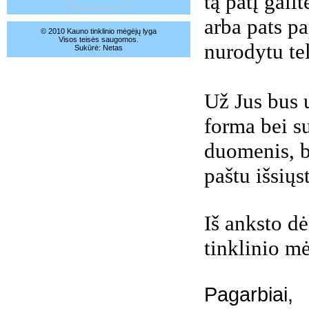
tą patį gali
arba pats p
© 2010 Kauno tinklinio mėgėjų lyga
Visos teisės saugomos.
nurodytu te
Sukūrė:
Netas
Už Jus bus 
forma bei su
duomenis, b
paštu išsiųs
Iš anksto d
tinklinio mė
Pagarbiai,