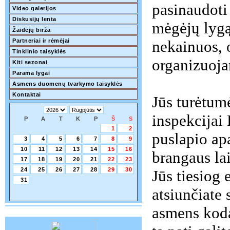
pasinaudoti
Video galerijos
Diskusijų lenta
mėgėjų lygą
Žaidėjų birža
Partneriai ir rėmėjai
nekainuos, 
Tinklinio taisyklės
organizuoja
Kiti sezonai
Parama lygai
Asmens duomenų tvarkymo taisyklės
Kontaktai
Jūs turėtum
inspekcijai
P
A
T
K
P
Š
S
1
2
puslapio ap
3
4
5
6
7
8
9
10
11
12
13
14
15
16
brangaus la
17
18
19
20
21
22
23
24
25
26
27
28
29
30
Jūs tiesiog 
31
atsiunčiate 
asmens kodas