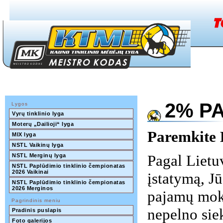
2% P
Lygos
Vyrų tinklinio lyga
Moterų „Dailioji“ lyga
Paremkite 
MIX lyga
NSTL Vaikinų lyga
Pagal Liet
NSTL Merginų lyga
NSTL Paplūdimio tinklinio čempionatas 
2026 Vaikinai
įstatymą, J
NSTL Paplūdimio tinklinio čempionatas 
2026 Merginos
pajamų mok
Pagrindinis meniu
nepelno sie
Pradinis puslapis
Foto galerijos