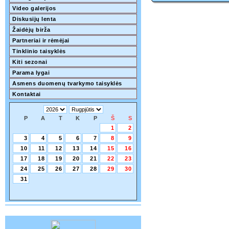
Video galerijos
Diskusijų lenta
Žaidėjų birža
Partneriai ir rėmėjai
Tinklinio taisyklės
Kiti sezonai
Parama lygai
Asmens duomenų tvarkymo taisyklės
Kontaktai
P
A
T
K
P
Š
S
1
2
3
4
5
6
7
8
9
10
11
12
13
14
15
16
17
18
19
20
21
22
23
24
25
26
27
28
29
30
31