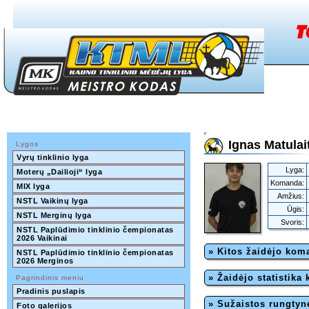
Ignas Matulai
Lygos
Vyrų tinklinio lyga
Lyga:
Moterų „Dailioji“ lyga
Komanda:
MIX lyga
Amžius:
NSTL Vaikinų lyga
Ūgis:
NSTL Merginų lyga
Svoris:
NSTL Paplūdimio tinklinio čempionatas 
2026 Vaikinai
» Kitos žaidėjo ko
NSTL Paplūdimio tinklinio čempionatas 
2026 Merginos
» Žaidėjo statistika
Pagrindinis meniu
Pradinis puslapis
» Sužaistos rungtyn
Foto galerijos