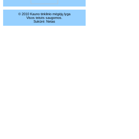
© 2010 Kauno tinklinio mėgėjų lyga
Visos teisės saugomos.
Sukūrė:
Netas