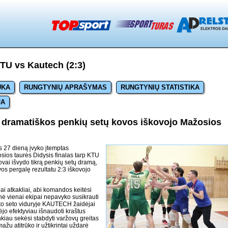
TU vs Kautech (2:3)
UKA
RUNGTYNIŲ APRAŠYMAS
RUNGTYNIŲ STATISTIKA
JA
ramatiškos penkių setų kovos iškovojo Mažosios
s 27 dieną įvyko įtemptas
sios taurės Didysis finalas tarp KTU
ai išvydo tikrą penkių setų dramą,
os pergalę rezultatu 2:3 iškovojo
ai atkakliai, abi komandos keitėsi
nė vienai ekipai nepavyko susikrauti
lto seto viduryje KAUTECH žaidėjai
ėjo efektyviau išnaudoti kraštus
iau sekėsi stabdyti varžovų greitas
u atitrūko ir užtikrintai uždarė