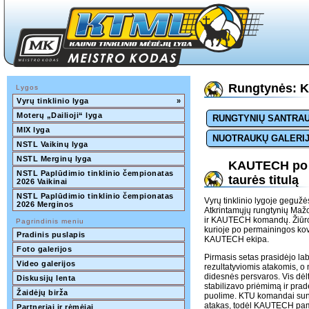
Rungtynės: K
Lygos
Vyrų tinklinio lyga
»
Moterų „Dailioji“ lyga
RUNGTYNIŲ SANTRA
MIX lyga
NUOTRAUKŲ GALERI
NSTL Vaikinų lyga
NSTL Merginų lyga
KAUTECH po d
NSTL Paplūdimio tinklinio čempionatas 
taurės titulą
2026 Vaikinai
NSTL Paplūdimio tinklinio čempionatas 
Vyrų tinklinio lygoje gegužė
2026 Merginos
Atkrintamųjų rungtynių Mažo
ir KAUTECH komandų. Žiūrov
Pagrindinis meniu
kurioje po permainingos kov
Pradinis puslapis
KAUTECH ekipa.
Foto galerijos
Pirmasis setas prasidėjo lab
Video galerijos
rezultatyviomis atakomis, o 
didesnės persvaros. Vis dė
Diskusijų lenta
stabilizavo priėmimą ir prad
Žaidėjų birža
puolime. KTU komandai sunk
atakas, todėl KAUTECH pamaž
Partneriai ir rėmėjai