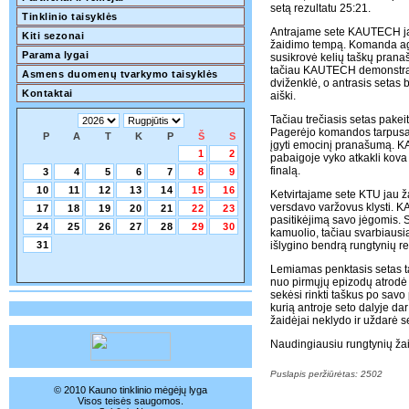
setą rezultatu 25:21.
Tinklinio taisyklės
Antrajame sete KAUTECH ja
Kiti sezonai
žaidimo tempą. Komanda agre
Parama lygai
susikrovė kelių taškų prana
tačiau KAUTECH demonstravo 
Asmens duomenų tvarkymo taisyklės
dviženklė, o antrasis setas 
Kontaktai
aiški.
Tačiau trečiasis setas pake
Pagerėjo komandos tarpusavi
P
A
T
K
P
Š
S
įgyti emocinį pranašumą. KA
1
2
pabaigoje vyko atkakli kova 
finalą.
3
4
5
6
7
8
9
10
11
12
13
14
15
16
Ketvirtajame sete KTU jau ž
versdavo varžovus klysti. 
17
18
19
20
21
22
23
pasitikėjimą savo jėgomis. 
24
25
26
27
28
29
30
kamuolio, tačiau svarbiausia
31
išlygino bendrą rungtynių re
Lemiamas penktasis setas t
nuo pirmųjų epizodų atrodė k
sekėsi rinkti taškus po sav
kurią antroje seto dalyje 
žaidėjai neklydo ir uždarė se
Naudingiausiu rungtynių žai
Puslapis peržiūrėtas: 2502
© 2010 Kauno tinklinio mėgėjų lyga
Visos teisės saugomos.