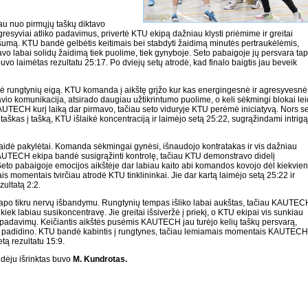
u nuo pirmųjų taškų diktavo
syviai atliko padavimus, privertė KTU ekipą dažniau klysti priėmime ir greitai
šumą. KTU bandė gelbėtis keitimais bei stabdyti žaidimą minutės pertraukėlėmis,
labai solidų žaidimą tiek puolime, tiek gynyboje. Seto pabaigoje jų persvara ta
buvo laimėtas rezultatu 25:17. Po dviejų setų atrodė, kad finalo baigtis jau beveik
itė rungtynių eigą. KTU komanda į aikštę grįžo kur kas energingesnė ir agresyvesnė
o komunikacija, atsirado daugiau užtikrintumo puolime, o keli sėkmingi blokai le
UTECH kurį laiką dar pirmavo, tačiau seto viduryje KTU perėmė iniciatyvą. Nors s
taškas į tašką, KTU išlaikė koncentraciją ir laimėjo setą 25:22, sugrąžindami intrigą
aidė pakylėtai. Komanda sėkmingai gynėsi, išnaudojo kontratakas ir vis dažniau
KAUTECH ekipa bandė susigrąžinti kontrolę, tačiau KTU demonstravo didelį
Seto pabaigoje emocijos aikštėje dar labiau kaito abi komandos kovojo dėl kiekvie
is momentais tvirčiau atrodė KTU tinklininkai. Jie dar kartą laimėjo setą 25:22 ir
zultatą 2:2.
apo tikru nervų išbandymu. Rungtynių tempas išliko labai aukštas, tačiau KAUTEC
iek labiau susikoncentravę. Jie greitai išsiveržė į priekį, o KTU ekipai vis sunkiau
o padavimų. Keičiantis aikštės pusėmis KAUTECH jau turėjo kelių taškų persvarą,
dar padidino. KTU bandė kabintis į rungtynes, tačiau lemiamais momentais KAUTECH
tą rezultatu 15:9.
dėju išrinktas buvo
M. Kundrotas.