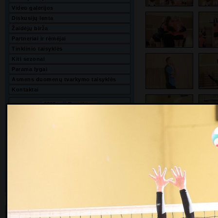
Video galerijos
Diskusijų lenta
Žaidėjų birža
Partneriai ir rėmėjai
Tinklinio taisyklės
Kiti sezonai
Parama lygai
Asmens duomenų tvarkymo taisyklės
Kontaktai
P
A
T
K
P
Š
S
1
2
3
4
5
6
7
8
9
10
11
12
13
14
15
16
17
18
19
20
21
22
23
24
25
26
27
28
29
30
31