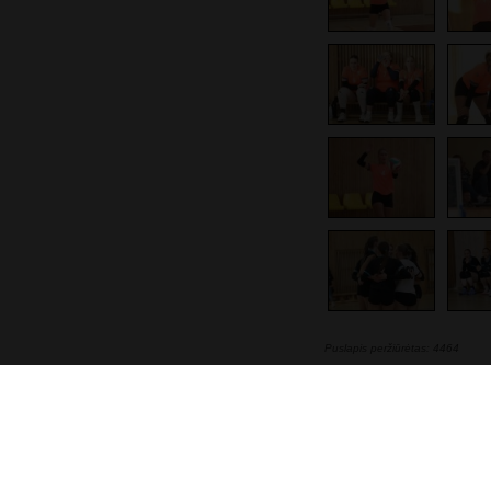
Puslapis peržiūrėtas: 4464