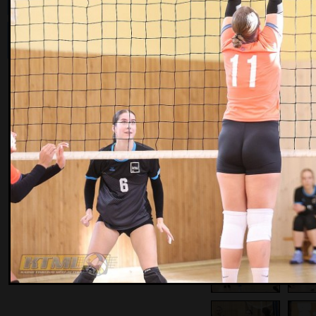
© 2010 Kauno tinklinio mėgėjų lyga
Visos teisės saugomos.
Sukūrė:
Netas