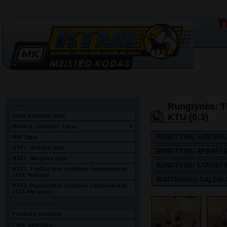
Rungtynės: T
Lygos
KTU (0:3)
Vyrų tinklinio lyga
Moterų „Dailioji“ lyga
»
RUNGTYNIŲ SANTRA
MIX lyga
NSTL Vaikinų lyga
RUNGTYNIŲ APRAŠY
NSTL Merginų lyga
RUNGTYNIŲ STATISTI
NSTL Paplūdimio tinklinio čempionatas 
2026 Vaikinai
NUOTRAUKŲ GALERI
NSTL Paplūdimio tinklinio čempionatas 
2026 Merginos
Pagrindinis meniu
Pradinis puslapis
Foto galerijos