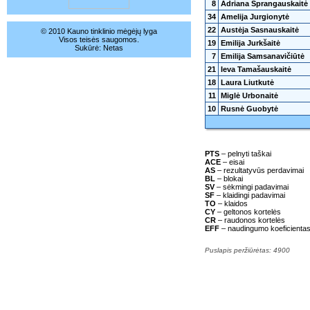
8
Adriana Sprangauskaitė
34
Amelija Jurgionytė
22
Austėja Sasnauskaitė
© 2010 Kauno tinklinio mėgėjų lyga
Visos teisės saugomos.
19
Emilija Jurkšaitė
Sukūrė:
Netas
7
Emilija Samsanavičiūtė
21
Ieva Tamašauskaitė
18
Laura Liutkutė
11
Miglė Urbonaitė
10
Rusnė Guobytė
PTS
– pelnyti taškai
ACE
– eisai
AS
– rezultatyvūs perdavimai
BL
– blokai
SV
– sėkmingi padavimai
SF
– klaidingi padavimai
TO
– klaidos
CY
– geltonos kortelės
CR
– raudonos kortelės
EFF
– naudingumo koeficienta
Puslapis peržiūrėtas: 4900