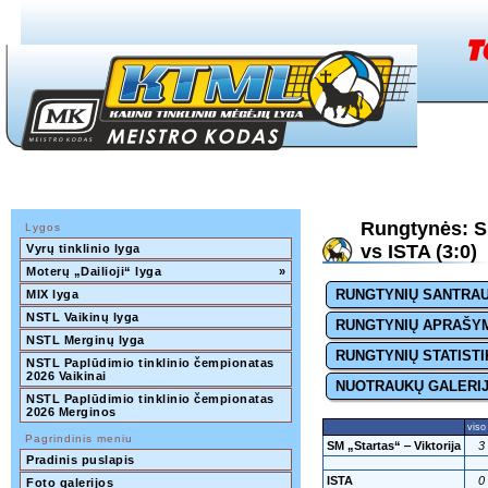
Rungtynės: SM
Lygos
vs ISTA (3:0)
Vyrų tinklinio lyga
Moterų „Dailioji“ lyga
»
RUNGTYNIŲ SANTRA
MIX lyga
NSTL Vaikinų lyga
RUNGTYNIŲ APRAŠY
NSTL Merginų lyga
RUNGTYNIŲ STATISTI
NSTL Paplūdimio tinklinio čempionatas 
2026 Vaikinai
NUOTRAUKŲ GALERI
NSTL Paplūdimio tinklinio čempionatas 
2026 Merginos
viso
Pagrindinis meniu
SM „Startas“ ‒ Viktorija
3
Pradinis puslapis
ISTA
0
Foto galerijos