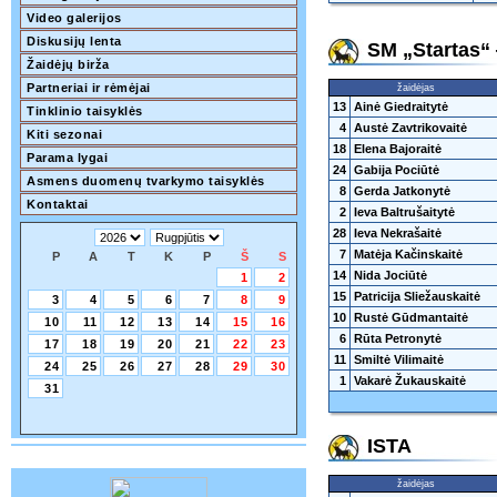
Video galerijos
Diskusijų lenta
SM „Startas“ 
Žaidėjų birža
Partneriai ir rėmėjai
žaidėjas
13
Ainė Giedraitytė
Tinklinio taisyklės
4
Austė Zavtrikovaitė
Kiti sezonai
18
Elena Bajoraitė
Parama lygai
24
Gabija Pociūtė
Asmens duomenų tvarkymo taisyklės
8
Gerda Jatkonytė
Kontaktai
2
Ieva Baltrušaitytė
28
Ieva Nekrašaitė
7
Matėja Kačinskaitė
P
A
T
K
P
Š
S
14
Nida Jociūtė
1
2
15
Patricija Sliežauskaitė
3
4
5
6
7
8
9
10
Rustė Gūdmantaitė
10
11
12
13
14
15
16
6
Rūta Petronytė
17
18
19
20
21
22
23
11
Smiltė Vilimaitė
24
25
26
27
28
29
30
1
Vakarė Žukauskaitė
31
ISTA
žaidėjas