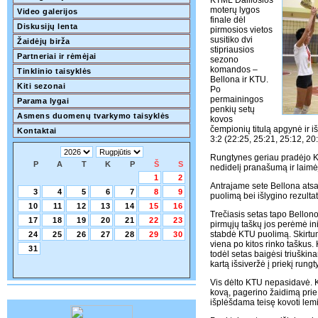
KTML Dailiosios
moterų lygos
Video galerijos
finale dėl
Diskusijų lenta
pirmosios vietos
susitiko dvi
Žaidėjų birža
stipriausios
Partneriai ir rėmėjai
sezono
komandos –
Tinklinio taisyklės
Bellona ir KTU.
Kiti sezonai
Po
permainingos
Parama lygai
penkių setų
Asmens duomenų tvarkymo taisyklės
kovos
čempionių titulą apgynė ir i
Kontaktai
3:2 (22:25, 25:21, 25:12, 20
Rungtynes geriau pradėjo KT
P
A
T
K
P
Š
S
nedidelį pranašumą ir laimė
1
2
Antrajame sete Bellona atsa
3
4
5
6
7
8
9
puolimą bei išlygino rezult
10
11
12
13
14
15
16
Trečiasis setas tapo Bello
17
18
19
20
21
22
23
pirmųjų taškų jos perėmė ini
stabdė KTU puolimą. Skirtu
24
25
26
27
28
29
30
viena po kitos rinko taškus.
31
todėl setas baigėsi triuškin
kartą išsiveržė į priekį rung
Vis dėlto KTU nepasidavė. 
kovą, pagerino žaidimą prie t
išplėšdama teisę kovoti l