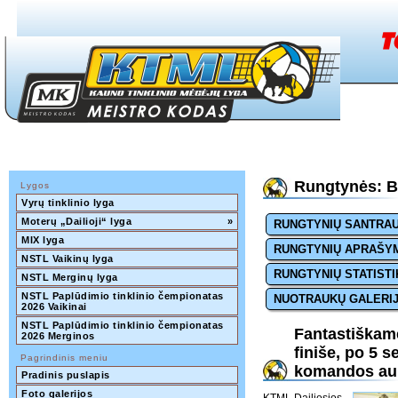
Rungtynės: Be
Lygos
Vyrų tinklinio lyga
Moterų „Dailioji“ lyga
»
RUNGTYNIŲ SANTRA
MIX lyga
RUNGTYNIŲ APRAŠY
NSTL Vaikinų lyga
RUNGTYNIŲ STATISTI
NSTL Merginų lyga
NSTL Paplūdimio tinklinio čempionatas 
NUOTRAUKŲ GALERI
2026 Vaikinai
NSTL Paplūdimio tinklinio čempionatas 
Fantastiškame
2026 Merginos
finiše, po 5 s
Pagrindinis meniu
komandos auk
Pradinis puslapis
Foto galerijos