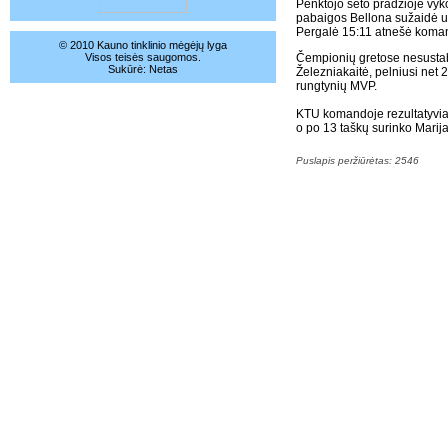
Penktojo seto pradžioje vyko 
pabaigos Bellona sužaidė už
Pergalė 15:11 atnešė komand
© 2010 Kauno tinklinio mėgėjų lyga
Visos teisės saugomos.
Čempionių gretose nesusta
Sukūrė:
Netas
Železniakaitė, pelniusi net 2
rungtynių MVP.
KTU komandoje rezultatyviaus
o po 13 taškų surinko Marija
Puslapis peržiūrėtas: 2546