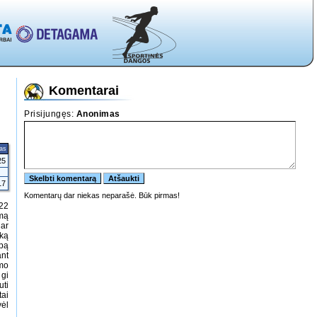
Komentarai
tas
25
17
22
imą
dar
šką
rpą
ant
umo
 gi
uti
tai
vėl