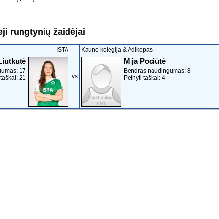
ji rungtynių žaidėjai
ISTA
Kauno kolegija & Adikopas
Liutkutė
Mija Pociūtė
gumas: 17
Bendras naudingumas: 8
vs
 taškai: 21
Pelnyti taškai: 4