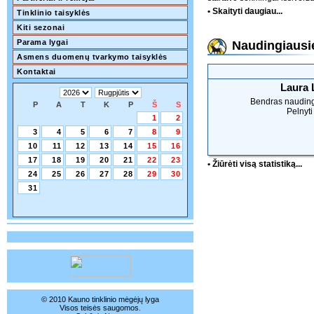
• Skaityti daugiau...
Tinklinio taisyklės
Kiti sezonai
Parama lygai
Naudingiausie
Asmens duomenų tvarkymo taisyklės
Kontaktai
Laura 
Bendras naudin
P
A
T
K
P
Š
S
Pelnyti
1
2
3
4
5
6
7
8
9
10
11
12
13
14
15
16
17
18
19
20
21
22
23
• Žiūrėti visą statistiką...
24
25
26
27
28
29
30
31
© 2010 Kauno tinklinio mėgėjų lyga
Visos teisės saugomos.