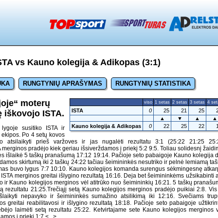
TA vs Kauno kolegija & Adikopas (3:1)
UKA
RUNGTYNIŲ APRAŠYMAS
RUNGTYNIŲ STATISTIKA
joje“ moterų
viso
1 setas
2 setas
3 setas
4 se
ISTA
0
25
21
25
ę iškovojo ISTA.
▲
▼
▲
▲
Kauno kolegija & Adikopas
0
22
25
22
lygoje susitiko ISTA ir
 ekipos. Po 4 setų kovos
 atsilaikyti prieš varžoves ir jas nugalėti rezultatu 3:1 (25:22 21:25 25:
merginos pradėjo kiek geriau išsiverždamos į priekį 5:2 9:5. Toliau solidesnį žaid
s išlaikė 5 taškų pranašumą 17:12 19:14. Pačioje seto pabaigoje Kauno kolegija 
amos skirtumą iki 2 taškų 24:22 tačiau šeimininkės nesutriko ir pelnė lemiamą ta
imas buvo lygus 7:7 10:10. Kauno kolegijos komanda surengus sėkmingesnę atka
 ISTA merginos greitai išlygino rezultatą 16:16. Deja bet šeimininkėms užsikabinti 
 ir Kauno kolegijos merginos vėl atitrūko nuo šeimininkių 16:21. 5 taškų pranaš
ą rezultatu 21:25.Trečiąjį setą Kauno kolegijos merginos pradėjo puikiai 2:8. Vis
šlaikyti nepavyko ir šeimininkės sumažino atsilikimą iki 12:16. Svečiams trup
 greitai reabilitavosi ir išlygino rezultatą 18:18. Pačioje seto pabaigoje užtikrin
bėjo laimėti setą rezultatu 25:22. Ketvirtajame sete Kauno kolegijos merginos 
damos į priekį 1:7
<...>