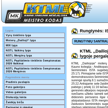
Rungtynės: IS
Lygos
Vyrų tinklinio lyga
Moterų „Dailioji“ lyga
RUNGTYNIŲ SANTRA
MIX lyga
KTML ,,Dailio
NSTL Vaikinų lyga
lygoje pergal
NSTL Merginų lyga
NSTL Paplūdimio tinklinio čempionatas 
KTML ,,Dailiojoje" moterų 
2026 Vaikinai
Kauno kolegija - Andikopas
NSTL Paplūdimio tinklinio čempionatas 
šeimininkės ISTA sugebėjo
2026 Merginos
25:17). Pirmajame sete ISTA 
demonstravusios šeimininkė
Pagrindinis meniu
surengė spurtą 6:1 sumažind
Pradinis puslapis
25:22.Antrajame sete žaid
pabėgo į priekį 11:16 tačiau
Foto galerijos
geresnės atkarpos nepavyko
Video galerijos
svečiams užteko laimėti set
didesnės persvaros ilgai i
Diskusijų lenta
atsipalaidavus ISTA merginos
Žaidėjų birža
žaidusios šeimininkės suge
startavo sėkmingai išsiverž
Partneriai ir rėmėjai