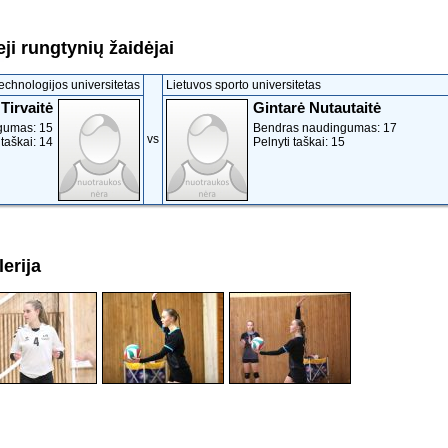
ji rungtynių žaidėjai
echnologijos universitetas
Lietuvos sporto universitetas
Tirvaitė
Gintarė Nutautaitė
gumas: 15
Bendras naudingumas: 17
vs
 taškai: 14
Pelnyti taškai: 15
erija