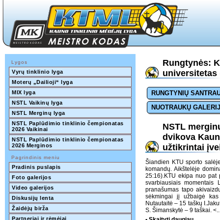
Rungtynės: Ka
Lygos
universitetas 
Vyrų tinklinio lyga
Moterų „Dailioji“ lyga
MIX lyga
RUNGTYNIŲ SANTRA
NSTL Vaikinų lyga
NUOTRAUKŲ GALERI
NSTL Merginų lyga
NSTL Paplūdimio tinklinio čempionatas 
NSTL merginų 
2026 Vaikinai
dvikova Kaun
NSTL Paplūdimio tinklinio čempionatas 
2026 Merginos
užtikrintai įv
Pagrindinis meniu
Šiandien KTU sporto salėje
Pradinis puslapis
komandų. Aikštelėje dominav
25:16).KTU ekipa nuo pat p
Foto galerijos
svarbiausiais momentais L
Video galerijos
pranašumas tapo akivaizdus
sėkmingai jį užbaigė kas
Diskusijų lenta
Nutautaitė – 15 taškų I.Jak
Žaidėjų birža
S. Šimanskytė – 9 taškai.
<..
Partneriai ir rėmėjai
• Skaityti daugiau...