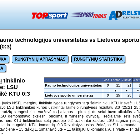
uno technologijos universitetas vs Lietuvos sporto
(0:3)
UKA
RUNGTYNIŲ APRAŠYMAS
RUNGTYNIŲ STATISTIKA
JA
tinklinio
viso
1 setas
2 setas
3 se
Kauno technologijos universitetas
0
21
21
e: LSU
▼
▼
▼
eikė KTU 0:3
Lietuvos sporto universitetas
0
25
25
 įvyko NSTL merginų tinklinio lygos rungtynės tarp šeimininkių KTU ir svečių 
o LSU tinklininkės kurios užtikrintai laimėjo rungtynes rezultatu 3:0 (25:21 25
radžių stengėsi kibti varžovėms į atlapus – pirmieji du setai buvo atkaklūs tač
SU demonstravo tikslesnį puolimą ir tvirtesnę gynybą. Trečiajame sete sveč
 nors KTU tinklininkės setą pradėjo 9:2 užtikrintai žaidusi LSU sugrižo į setą
 leido nugalėti KTU komandą 0:3.Rezultatyviausios žaidėjosLSU komanda: 
utavičienė – 15 taškų L. Simanavičiūtė – 11 taškų.KTU komanda: A. Tirvaitė – 14 ta
.>