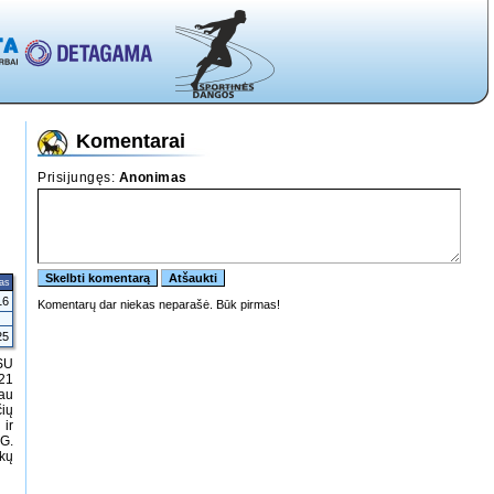
Komentarai
tas
16
25
LSU
:21
iau
ių
 ir
G.
škų