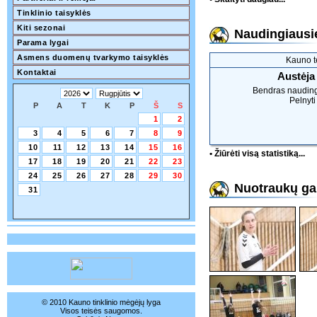
Tinklinio taisyklės
Kiti sezonai
Naudingiausie
Parama lygai
Asmens duomenų tvarkymo taisyklės
Kauno t
Kontaktai
Austėja 
Bendras naudin
Pelnyti
P
A
T
K
P
Š
S
1
2
3
4
5
6
7
8
9
10
11
12
13
14
15
16
• Žiūrėti visą statistiką...
17
18
19
20
21
22
23
24
25
26
27
28
29
30
Nuotraukų gal
31
© 2010 Kauno tinklinio mėgėjų lyga
Visos teisės saugomos.