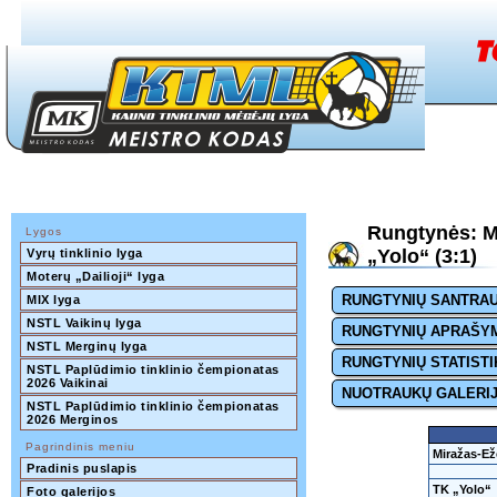
Rungtynės: Mi
Lygos
„Yolo“ (3:1)
Vyrų tinklinio lyga
Moterų „Dailioji“ lyga
RUNGTYNIŲ SANTRA
MIX lyga
NSTL Vaikinų lyga
RUNGTYNIŲ APRAŠY
NSTL Merginų lyga
RUNGTYNIŲ STATISTI
NSTL Paplūdimio tinklinio čempionatas 
2026 Vaikinai
NUOTRAUKŲ GALERI
NSTL Paplūdimio tinklinio čempionatas 
2026 Merginos
Pagrindinis meniu
Miražas-Eže
Pradinis puslapis
TK „Yolo“
Foto galerijos