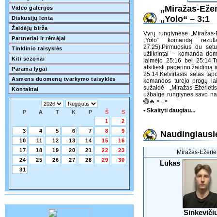
„Miražas-Ežer
Video galerijos
„Yolo“ – 3:1
Diskusijų lenta
Žaidėjų birža
Vyrų rungtynėse „Miražas-E
Partneriai ir rėmėjai
„Yolo“ komandą rezul
27:25).Pirmuosius du setu
Tinklinio taisyklės
užtikrintai – komanda dom
Kiti sezonai
laimėjo 25:16 bei 25:14.
atsitiesti pagerino žaidimą
Parama lygai
25:14.Ketvirtasis setas tap
Asmens duomenų tvarkymo taisyklės
komandos turėjo progų lai
sužaidė „Miražas-Ežeriet
Kontaktai
užbaigė rungtynes savo na
🏐🔥
<...>
• Skaityti daugiau...
P
A
T
K
P
Š
S
1
2
3
4
5
6
7
8
9
Naudingiausie
10
11
12
13
14
15
16
17
18
19
20
21
22
23
Miražas-Ežeriet
24
25
26
27
28
29
30
Lukas
31
Sinkeviči