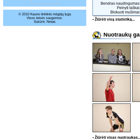
Bendras naudingumas:
Pelnyti taškai
Blokuoti mušimai:
© 2010 Kauno tinklinio mėgėjų lyga
Visos teisės saugomos.
• Žiūrėti visą statistiką...
Sukūrė:
Netas
Nuotraukų gal
• Žiūrėti visas nuotraukas..