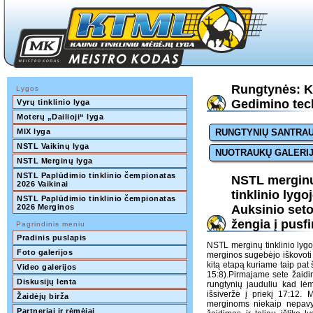
Rungtynės: Ka
Lygos
Gedimino tech
Vyrų tinklinio lyga
Moterų „Dailioji“ lyga
MIX lyga
RUNGTYNIŲ SANTRA
NSTL Vaikinų lyga
NUOTRAUKŲ GALERI
NSTL Merginų lyga
NSTL Paplūdimio tinklinio čempionatas 
NSTL mergin
2026 Vaikinai
tinklinio lygo
NSTL Paplūdimio tinklinio čempionatas 
2026 Merginos
Auksinio set
žengia į pusfi
Pagrindinis meniu
Pradinis puslapis
NSTL merginų tinklinio ly
Foto galerijos
merginos sugebėjo iškovoti pe
kitą etapą kuriame taip pa
Video galerijos
15:8).Pirmajame sete žaidi
Diskusijų lenta
rungtynių jauduliu kad lė
išsiveržė į priekį 17:12.
Žaidėjų birža
merginoms niekaip nepavyko
Partneriai ir rėmėjai