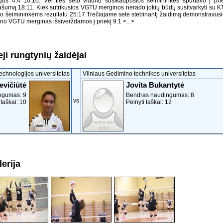
lygus 4:4 10:10. Vėl ties seto viduriu susikaupusios šeimininkės spurtavo į pri
šumą 18:11. Kiek sutrikusios VGTU merginos nerado jokių būdų susitvarkyti su 
ido šeimininkėms rezultatu 25:17.Trečiajame sete stebinantį žaidimą demonstravus
ino VGTU merginas išsiverždamos į priekį 9:1
<...>
ji rungtynių žaidėjai
echnologijos universitetas
Vilniaus Gedimino technikos universitetas
evičiūtė
Jovita Bukantytė
ngumas: 9
Bendras naudingumas: 8
vs
 taškai: 10
Pelnyti taškai: 12
erija