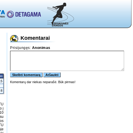
Komentarai
tas
15
8
KTU
o į
:10
 su
ios
TU
oje