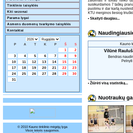
žaidimas ir toliau išliko 
susikurdamos 7 taškų prana
Tinklinio taisyklės
puolimu ir dar kartą nusile
Kiti sezonai
KTU merginos tiesiog triušk
Parama lygai
• Skaityti daugiau...
Asmens duomenų tvarkymo taisyklės
Kontaktai
Naudingiausie
Kauno t
P
A
T
K
P
Š
S
1
2
Vilūnė Rauluš
3
4
5
6
7
8
9
Bendras naudi
Pelnyti
10
11
12
13
14
15
16
17
18
19
20
21
22
23
24
25
26
27
28
29
30
31
• Žiūrėti visą statistiką...
Nuotraukų gal
© 2010 Kauno tinklinio mėgėjų lyga
Visos teisės saugomos.