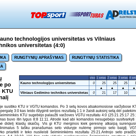
uno technologijos universitetas vs Vilniaus
nikos universitetas (4:0)
UKA
RUNGTYNIŲ APRAŠYMAS
RUNGTYNIŲ STATISTIKA
JA
ų
viso
1 setas
2 setas
3 setas
4 se
Kauno technologijos universitetas
0
25
25
25
je po
▲
▲
▲
▲
o KTU
Vilniaus Gedimino technikos universitetas
0
21
17
10
nalį
goje susitiko KTU ir VGTU komandos. Po 3 setų kovos atsakomosiose varžybose 
rgalę 3:0 kas leido išlyginti serijos rezultatą 1:1 ir žaisti auksinį setą dėl patekim
t šeimininkės KTU sugebėjo palaužti varžoves VGTU rezultatu 4:0 (25:21 25:17 25
mas buvo itin lygus 8:8 11:11. Atrodė kad abi komandos nesugebėjo susitvarkyti
mė didelį klaidų skaičių. Vis gi KTU merginos kiek geresnę atkarpą surengus
 Minimalus 5 tašku pranašumas seto viduryje nulėmę pirmojo seto baigtį. VG
 priartėti ir teko nusileisti šeimininkėms rezultatu 25:21.Antrojo seto pradži