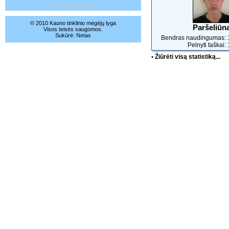
© 2010 Kauno tinklinio mėgėjų lyga
Paršeliūn
Visos teisės saugomos.
Sukūrė:
Netas
Bendras naudingumas: 
Pelnyti taškai:
• Žiūrėti visą statistiką...