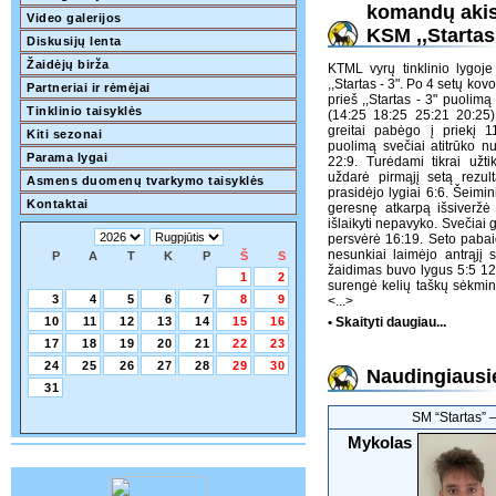
komandų akist
Video galerijos
KSM ,,Startas
Diskusijų lenta
Žaidėjų birža
KTML vyrų tinklinio lygoje
,,Startas - 3". Po 4 setų kovo
Partneriai ir rėmėjai
prieš ,,Startas - 3" puolimą
Tinklinio taisyklės
(14:25 18:25 25:21 20:25)
greitai pabėgo į priekį 1
Kiti sezonai
puolimą svečiai atitrūko n
Parama lygai
22:9. Turėdami tikrai užt
uždarė pirmąjį setą rezul
Asmens duomenų tvarkymo taisyklės
prasidėjo lygiai 6:6. Šeimi
Kontaktai
geresnę atkarpą išsiveržė 
išlaikyti nepavyko. Svečiai gr
persvėrė 16:19. Seto pabaig
nesunkiai laimėjo antrąjį 
P
A
T
K
P
Š
S
žaidimas buvo lygus 5:5 12:
1
2
surengė kelių taškų sėkming
3
4
5
6
7
8
9
<...>
10
11
12
13
14
15
16
• Skaityti daugiau...
17
18
19
20
21
22
23
24
25
26
27
28
29
30
Naudingiausie
31
SM “Startas” 
Mykolas