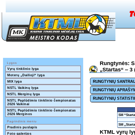
Rungtynės: S
Lygos
„Startas“ ‒ 3 
Vyrų tinklinio lyga
Moterų „Dailioji“ lyga
RUNGTYNIŲ SANTRA
MIX lyga
NSTL Vaikinų lyga
RUNGTYNIŲ APRAŠY
NSTL Merginų lyga
RUNGTYNIŲ STATISTI
NSTL Paplūdimio tinklinio čempionatas 
2026 Vaikinai
NSTL Paplūdimio tinklinio čempionatas 
2026 Merginos
SM “Starta
Pagrindinis meniu
SM „Starta
Pradinis puslapis
KTML vyrų ly
Foto galerijos