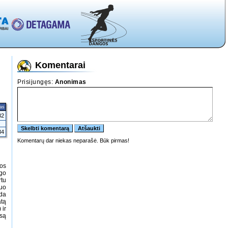
Komentarai
tas
32
34
jos
ngo
tu
nuo
nda
atą
 ir
isą