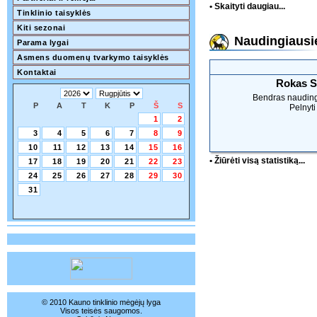
• Skaityti daugiau...
Tinklinio taisyklės
Kiti sezonai
Naudingiausie
Parama lygai
Asmens duomenų tvarkymo taisyklės
Kontaktai
Rokas S
Bendras naudin
P
A
T
K
P
Š
S
Pelnyti
1
2
3
4
5
6
7
8
9
10
11
12
13
14
15
16
• Žiūrėti visą statistiką...
17
18
19
20
21
22
23
24
25
26
27
28
29
30
31
© 2010 Kauno tinklinio mėgėjų lyga
Visos teisės saugomos.