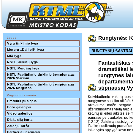
Rungtynės: K
Lygos
Vyrų tinklinio lyga
Moterų „Dailioji“ lyga
RUNGTYNIŲ SANTRA
MIX lyga
Fantastiškas s
NSTL Vaikinų lyga
dramatiškai l
NSTL Merginų lyga
rungtynes la
NSTL Paplūdimio tinklinio čempionatas 
2026 Vaikinai
departamentas
NSTL Paplūdimio tinklinio čempionatas 
stipriausių V
2026 Merginos
Pagrindinis meniu
Ketvirtadienio vakarą besit
rungtynėse susitiko aikštės
Pradinis puslapis
atkaklumo mače pergalę 
Foto galerijos
užsitikrindamas vietą tarp 
keturių iš eilės aikštės še
Video galerijos
paprašė pertraukėlės po kur
Diskusijų lenta
(12:12). Žaidimą susistygavę
išlaikę susikrautą pranašumą
Žaidėjų birža
laiką vyko apylygė kova nė v
Partneriai ir rėmėjai