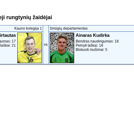
ji rungtynių žaidėjai
Kauno kolegija 1
Smūgių departamentas
irtautas
Ainaras Kudirka
gumas: 17
Bendras naudingumas: 18
vs
 taškai: 21
Pelnyti taškai: 18
Blokuoti mušimai: 5