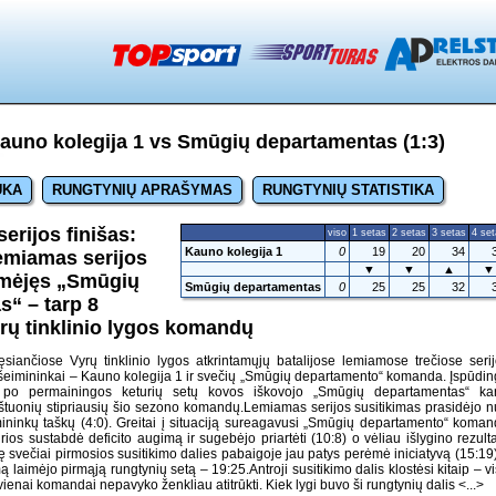
auno kolegija 1 vs Smūgių departamentas (1:3)
UKA
RUNGTYNIŲ APRAŠYMAS
RUNGTYNIŲ STATISTIKA
erijos finišas:
viso
1 setas
2 setas
3 setas
4 se
Kauno kolegija 1
0
19
20
34
emiamas serijos
▼
▼
▲
▼
imėjęs „Smūgių
Smūgių departamentas
0
25
25
32
“ – tarp 8
yrų tinklinio lygos komandų
ęsiančiose Vyrų tinklinio lygos atkrintamųjų batalijose lemiamose trečiose seri
 šeimininkai – Kauno kolegija 1 ir svečių „Smūgių departamento“ komanda. Įspūdi
po permainingos keturių setų kovos iškovojo „Smūgių departamentas“ kar
aštuonių stipriausių šio sezono komandų.Lemiamas serijos susitikimas prasidėjo 
imininkų taškų (4:0). Greitai į situaciją sureagavusi „Smūgių departamento“ koma
ios sustabdė deficito augimą ir sugebėjo priartėti (10:8) o vėliau išlygino rezult
 svečiai pirmosios susitikimo dalies pabaigoje jau patys perėmė iniciatyvą (15:19)
 laimėjo pirmąją rungtynių setą – 19:25.Antroji susitikimo dalis klostėsi kitaip – v
ienai komandai nepavyko ženkliau atitrūkti. Kiek lygi buvo ši rungtynių dalis
<...>