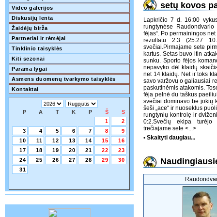
setų kovos p
Video galerijos
Diskusijų lenta
Lapkričio 7 d. 16:00 vyku
rungtynėse Raudondvario
Žaidėjų birža
fėjas“. Po permainingos net
Partneriai ir rėmėjai
rezultatu 2:3 (25:27 10
svečiai.Pirmajame sete pir
Tinklinio taisyklės
kartus. Setas buvo itin atka
Kiti sezonai
sunku. Sporto fėjos komand
nepavyko dėl klaidų skaič
Parama lygai
net 14 klaidų. Net ir toks kla
Asmens duomenų tvarkymo taisyklės
savo varžovų o galiausiai r
paskutinėmis atakomis. Tose
Kontaktai
fėja pelnė du taškus paeili
svečiai dominavo be jokių 
šeši „ace“ ir nuoseklus puoli
P
A
T
K
P
Š
S
rungtynių kontrolę ir dviženk
1
2
0:2.Svečių ekipa turėjo
trečiajame sete
<...>
3
4
5
6
7
8
9
• Skaityti daugiau...
10
11
12
13
14
15
16
17
18
19
20
21
22
23
Naudingiausie
24
25
26
27
28
29
30
31
Raudondvar