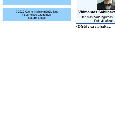
Vidmantas Šablinsk
© 2010 Kauno tinklinio mėgėjų lyga
Visos teisės saugomos.
Bendras naudingumas: 
Sukūrė:
Netas
Pelnyti taškai:
• Žiūrėti visą statistiką...