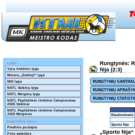
Rungtynės: R
Lygos
fėja (2:3)
Vyrų tinklinio lyga
Moterų „Dailioji“ lyga
RUNGTYNIŲ SANTRA
MIX lyga
NSTL Vaikinų lyga
RUNGTYNIŲ APRAŠY
NSTL Merginų lyga
RUNGTYNIŲ STATISTI
NSTL Paplūdimio tinklinio čempionatas 
2026 Vaikinai
NSTL Paplūdimio tinklinio čempionatas 
2026 Merginos
Raudondvaris
Pagrindinis meniu
Sporto fėja
Pradinis puslapis
„Sporto fėja“
Foto galerijos