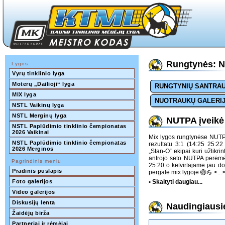
Rungtynės: N
Lygos
Vyrų tinklinio lyga
Moterų „Dailioji“ lyga
RUNGTYNIŲ SANTRA
MIX lyga
NUOTRAUKŲ GALERI
NSTL Vaikinų lyga
NSTL Merginų lyga
NUTPA įveikė 
NSTL Paplūdimio tinklinio čempionatas 
2026 Vaikinai
Mix lygos rungtynėse NUTP
NSTL Paplūdimio tinklinio čempionatas 
rezultatu 3:1 (14:25 25:2
2026 Merginos
„Stan-O“ ekipai kuri užtikri
antrojo seto NUTPA perėmė 
Pagrindinis meniu
25:20 o ketvirtajame jau do
Pradinis puslapis
pergalė mix lygoje 🏐💪
<...
Foto galerijos
• Skaityti daugiau...
Video galerijos
Diskusijų lenta
Naudingiausie
Žaidėjų birža
Partneriai ir rėmėjai