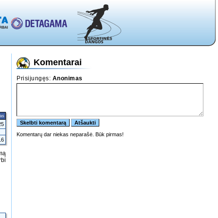
Komentarai
tas
25
16
umą
rbi