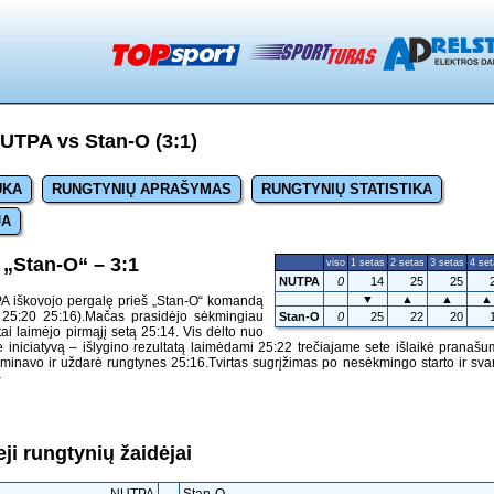
UTPA vs Stan-O (3:1)
UKA
RUNGTYNIŲ APRAŠYMAS
RUNGTYNIŲ STATISTIKA
JA
„Stan-O“ – 3:1
viso
1 setas
2 setas
3 setas
4 se
NUTPA
0
14
25
25
▼
▲
▲
▲
A iškovojo pergalę prieš „Stan-O“ komandą
2 25:20 25:16).Mačas prasidėjo sėkmingiau
Stan-O
0
25
22
20
ntai laimėjo pirmąjį setą 25:14. Vis dėlto nuo
iniciatyvą – išlygino rezultatą laimėdami 25:22 trečiajame sete išlaikė pranaš
minavo ir uždarė rungtynes 25:16.Tvirtas sugrįžimas po nesėkmingo starto ir sva
>
ji rungtynių žaidėjai