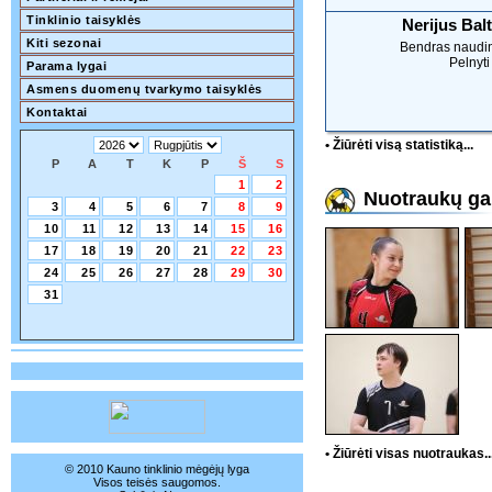
Tinklinio taisyklės
Nerijus Bal
Kiti sezonai
Bendras naudi
Pelnyti
Parama lygai
Asmens duomenų tvarkymo taisyklės
Kontaktai
• Žiūrėti visą statistiką...
P
A
T
K
P
Š
S
1
2
Nuotraukų gal
3
4
5
6
7
8
9
10
11
12
13
14
15
16
17
18
19
20
21
22
23
24
25
26
27
28
29
30
31
• Žiūrėti visas nuotraukas..
© 2010 Kauno tinklinio mėgėjų lyga
Visos teisės saugomos.