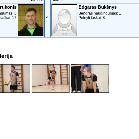
NUTPA
Stan-O
trukonis
Edgaras Bukšnys
ngumas: 5
Bendras naudingumas: 1
vs
 taškai: 17
Pelnyti taškai: 8
erija
.