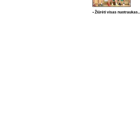
• Žiūrėti visas nuotraukas..