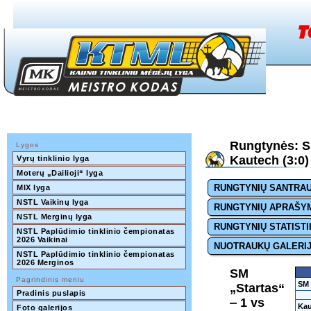
Rungtynės: SM
Lygos
Kautech (3:0)
Vyrų tinklinio lyga
Moterų „Dailioji“ lyga
RUNGTYNIŲ SANTRA
MIX lyga
NSTL Vaikinų lyga
RUNGTYNIŲ APRAŠY
NSTL Merginų lyga
RUNGTYNIŲ STATISTI
NSTL Paplūdimio tinklinio čempionatas 
2026 Vaikinai
NUOTRAUKŲ GALERI
NSTL Paplūdimio tinklinio čempionatas 
2026 Merginos
SM
Pagrindinis meniu
SM 
„Startas“
Pradinis puslapis
‒ 1 vs
Kau
Foto galerijos