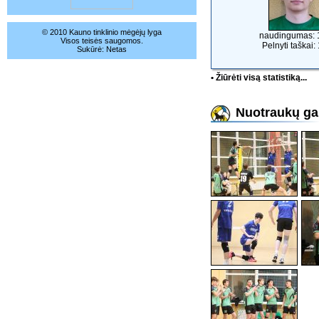
© 2010 Kauno tinklinio mėgėjų lyga
naudingumas: 
Visos teisės saugomos.
Pelnyti taškai:
Sukūrė:
Netas
• Žiūrėti visą statistiką...
Nuotraukų gal