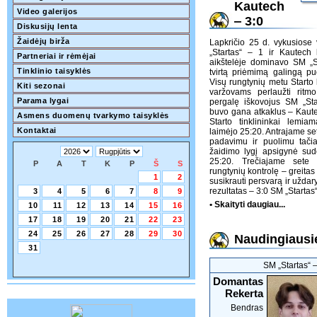
Kautech
Video galerijos
‒ 3:0
Diskusijų lenta
Žaidėjų birža
Lapkričio 25 d. vykusiose 
„Startas“ – 1 ir Kautech
Partneriai ir rėmėjai
aikštelėje dominavo SM „S
Tinklinio taisyklės
tvirtą priėmimą galingą puo
Visų rungtynių metu Starto 
Kiti sezonai
varžovams perlaužti ritm
Parama lygai
pergalę iškovojus SM „St
buvo gana atkaklus – Kautec
Asmens duomenų tvarkymo taisyklės
Starto tinklininkai lemia
Kontaktai
laimėjo 25:20. Antrajame s
padavimu ir puolimu tačia
žaidimo lygį apsigynė sudė
25:20. Trečiajame sete
P
A
T
K
P
Š
S
rungtynių kontrolę – greitas 
1
2
susikrauti persvarą ir uždar
rezultatas – 3:0 SM „Startas
3
4
5
6
7
8
9
• Skaityti daugiau...
10
11
12
13
14
15
16
17
18
19
20
21
22
23
24
25
26
27
28
29
30
Naudingiausie
31
SM „Startas“ 
Domantas
Rekerta
Bendras