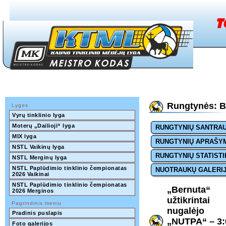
Rungtynės: B
Lygos
Vyrų tinklinio lyga
Moterų „Dailioji“ lyga
RUNGTYNIŲ SANTRA
MIX lyga
RUNGTYNIŲ APRAŠY
NSTL Vaikinų lyga
RUNGTYNIŲ STATISTI
NSTL Merginų lyga
NSTL Paplūdimio tinklinio čempionatas 
NUOTRAUKŲ GALERI
2026 Vaikinai
NSTL Paplūdimio tinklinio čempionatas 
„Bernuta“
2026 Merginos
užtikrintai
Pagrindinis meniu
nugalėjo
Pradinis puslapis
„NUTPA“ – 3:
Foto galerijos