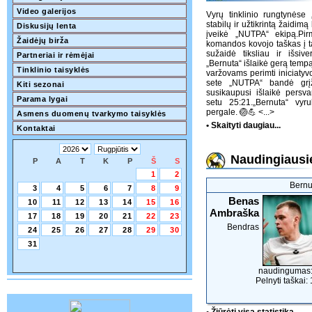
Video galerijos
Vyrų tinklinio rungtynės
stabilų ir užtikrintą žaidim
Diskusijų lenta
įveikė „NUTPA“ ekipą.Pi
Žaidėjų birža
komandos kovojo taškas į t
sužaidė tiksliau ir išsiv
Partneriai ir rėmėjai
„Bernuta“ išlaikė gerą tempą
Tinklinio taisyklės
varžovams perimti iniciaty
sete „NUTPA“ bandė grįžt
Kiti sezonai
susikaupusi išlaikė persv
Parama lygai
setu 25:21.„Bernuta“ vyr
pergale. 🏐💪
<...>
Asmens duomenų tvarkymo taisyklės
• Skaityti daugiau...
Kontaktai
Naudingiausie
P
A
T
K
P
Š
S
1
2
Bernu
3
4
5
6
7
8
9
Benas
10
11
12
13
14
15
16
Ambraška
17
18
19
20
21
22
23
Bendras
24
25
26
27
28
29
30
31
naudingumas:
Pelnyti taškai: