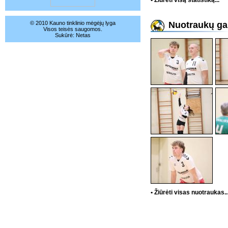
• Žiūrėti visą statistiką...
© 2010 Kauno tinklinio mėgėjų lyga
Nuotraukų gal
Visos teisės saugomos.
Sukūrė:
Netas
• Žiūrėti visas nuotraukas..