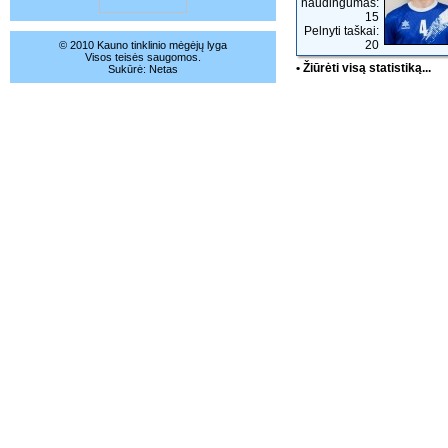
naudingumas:
15
Pelnyti taškai:
20
© 2010 Kauno tinklinio mėgėjų lyga
Visos teisės saugomos.
• Žiūrėti visą statistiką...
Sukūrė:
Netas