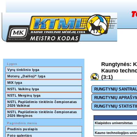
Rungtynės: Kl
Lygos
Kauno technol
Vyrų tinklinio lyga
(3:1)
Moterų „Dailioji“ lyga
MIX lyga
RUNGTYNIŲ SANTRA
NSTL Vaikinų lyga
NSTL Merginų lyga
RUNGTYNIŲ APRAŠY
NSTL Paplūdimio tinklinio čempionatas 
2026 Vaikinai
RUNGTYNIŲ STATISTI
NSTL Paplūdimio tinklinio čempionatas 
2026 Merginos
Klaipėdos universitetas
Pagrindinis meniu
Pradinis puslapis
Kauno technologijos unive
Foto galerijos