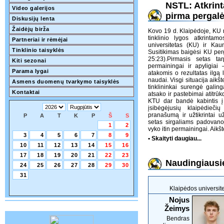
NSTL: Atkrin
Video galerijos
pirma pergalė
Diskusijų lenta
Žaidėjų birža
Kovo 19 d. Klaipėdoje, KU 
tinklinio lygos atkrintam
Partneriai ir rėmėjai
universitetas (KU) ir Kau
Tinklinio taisyklės
Susitikimas baigėsi KU perg
25:23).Pirmasis setas t
Kiti sezonai
permainingai ir apyligia
Parama lygai
atakomis o rezultatas ilgą 
naudai. Visgi situacija aikš
Asmens duomenų tvarkymo taisyklės
tinklininkai surengė gali
Kontaktai
atsako ir pastebimai atitr
KTU dar bandė kabintis į 
įsibėgėjusių klaipėdie
pranašumą ir užtikrintai u
P
A
T
K
P
Š
S
setas sirgaliams padovano
1
2
vyko itin permainingai. Aikšt
3
4
5
6
7
8
9
• Skaityti daugiau...
10
11
12
13
14
15
16
17
18
19
20
21
22
23
Naudingiausie
24
25
26
27
28
29
30
31
Klaipėdos universit
Nojus
Žeimys
Bendras