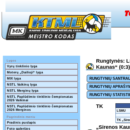
Rungtynės: L
Lygos
Kaunas“ (0:3)
Vyrų tinklinio lyga
Moterų „Dailioji“ lyga
RUNGTYNIŲ SANTRA
MIX lyga
NSTL Vaikinų lyga
RUNGTYNIŲ APRAŠY
NSTL Merginų lyga
RUNGTYNIŲ STATISTI
NSTL Paplūdimio tinklinio čempionatas 
2026 Vaikinai
TK
NSTL Paplūdimio tinklinio čempionatas 
2026 Merginos
LSMU
Pagrindinis meniu
TK „Sir
Pradinis puslapis
„Sirenos Kaun
Foto galerijos