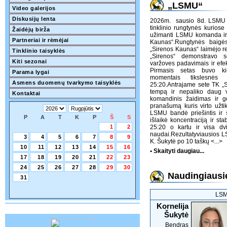
„LSMU“
Video galerijos
Diskusijų lenta
2026m. sausio 8d. LSMU sp
tinklinio rungtynės kuriose 
Žaidėjų birža
užimanti LSMU komanda ir 3
Partneriai ir rėmėjai
Kaunas“.Rungtynės baigės
„Sirenos Kaunas“ laimėjo re
Tinklinio taisyklės
„Sirenos“ demonstravo 
Kiti sezonai
varžoves padavimais ir efe
Pirmasis setas buvo ki
Parama lygai
momentais tikslesnės 
Asmens duomenų tvarkymo taisyklės
25:20.Antrajame sete TK „
tempą ir nepaliko daug 
Kontaktai
komandinis žaidimas ir ge
pranašumą kuris virto užti
LSMU bandė priešintis ir s
P
A
T
K
P
Š
S
išlaikė koncentraciją ir st
1
2
25:20 o kartu ir visa d
naudai.Rezultatyviausios L
3
4
5
6
7
8
9
K. Šukytė po 10 taškų
<...>
10
11
12
13
14
15
16
• Skaityti daugiau...
17
18
19
20
21
22
23
24
25
26
27
28
29
30
Naudingiausie
31
LS
Kornelija
Šukytė
Bendras