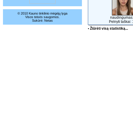
© 2010 Kauno tinklinio mėgėjų lyga
Visos teisės saugomos.
naudingumas:
Sukūrė:
Netas
Pelnyti taškai:
• Žiūrėti visą statistiką...