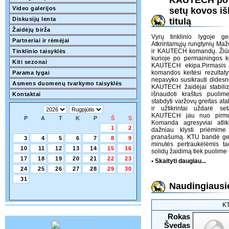
KAUTECH po 
Video galerijos
setų kovos i
Diskusijų lenta
titulą
Žaidėjų birža
Vyrų tinklinio lygoje 
Partneriai ir rėmėjai
Atkrintamųjų rungtynių Mažo
ir KAUTECH komandų. Žiūro
Tinklinio taisyklės
kurioje po permainingos k
Kiti sezonai
KAUTECH ekipa.Pirmasis s
komandos keitėsi rezultat
Parama lygai
nepavyko susikrauti didesnė
Asmens duomenų tvarkymo taisyklės
KAUTECH žaidėjai stabiliz
išnaudoti kraštus puoli
Kontaktai
stabdyti varžovų greitas a
ir užtikrintai uždarė se
KAUTECH jau nuo pirmųj
P
A
T
K
P
Š
S
Komanda agresyviai atli
1
2
dažniau klysti priėmime 
pranašumą. KTU bandė gelb
3
4
5
6
7
8
9
minutės pertraukėlėmis 
10
11
12
13
14
15
16
solidų žaidimą tiek puolime
17
18
19
20
21
22
23
• Skaityti daugiau...
24
25
26
27
28
29
30
31
Naudingiausie
K
Rokas
Švedas