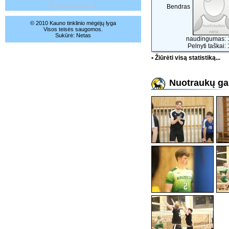
Bendras
© 2010 Kauno tinklinio mėgėjų lyga
Visos teisės saugomos.
Sukūrė:
Netas
naudingumas: 
Pelnyti taškai:
• Žiūrėti visą statistiką...
Nuotraukų gal