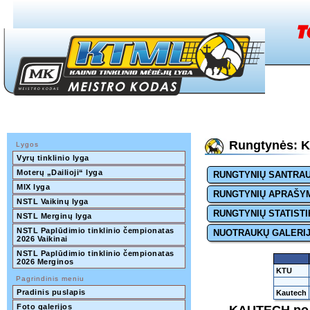
Rungtynės: K
Lygos
Vyrų tinklinio lyga
Moterų „Dailioji“ lyga
RUNGTYNIŲ SANTRA
MIX lyga
RUNGTYNIŲ APRAŠY
NSTL Vaikinų lyga
RUNGTYNIŲ STATISTI
NSTL Merginų lyga
NSTL Paplūdimio tinklinio čempionatas 
NUOTRAUKŲ GALERI
2026 Vaikinai
NSTL Paplūdimio tinklinio čempionatas 
2026 Merginos
KTU
Pagrindinis meniu
Pradinis puslapis
Kautech
Foto galerijos