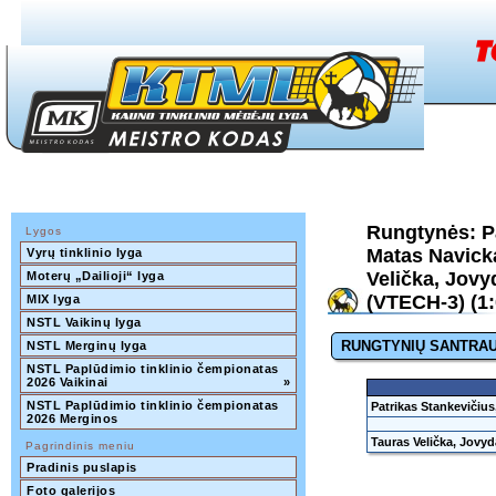
Rungtynės: Pa
Lygos
Matas Navick
Vyrų tinklinio lyga
Velička, Jovy
Moterų „Dailioji“ lyga
(VTECH-3) (1:
MIX lyga
NSTL Vaikinų lyga
RUNGTYNIŲ SANTRA
NSTL Merginų lyga
NSTL Paplūdimio tinklinio čempionatas 
2026 Vaikinai
»
NSTL Paplūdimio tinklinio čempionatas 
Patrikas Stankevičiu
2026 Merginos
Tauras Velička, Jovy
Pagrindinis meniu
Pradinis puslapis
Foto galerijos