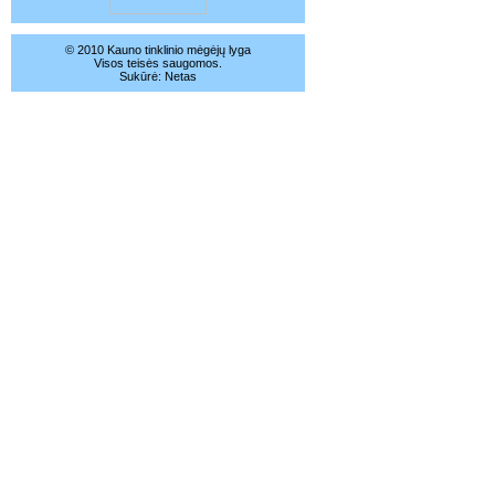
© 2010 Kauno tinklinio mėgėjų lyga
Visos teisės saugomos.
Sukūrė:
Netas