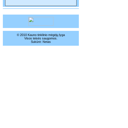
© 2010 Kauno tinklinio mėgėjų lyga
Visos teisės saugomos.
Sukūrė:
Netas