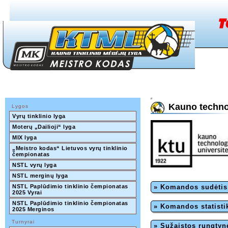
Kauno technol
Lygos
Vyrų tinklinio lyga
Moterų „Dailioji“ lyga
MIX lyga
„Meistro kodas“ Lietuvos vyrų tinklinio 
čempionatas
NSTL vyrų lyga
NSTL merginų lyga
NSTL Paplūdimio tinklinio čempionatas 
» Komandos sudėtis
2025 Vyrai
NSTL Paplūdimio tinklinio čempionatas 
» Komandos statisti
2025 Merginos
Turnyrai
» Sužaistos rungtyn