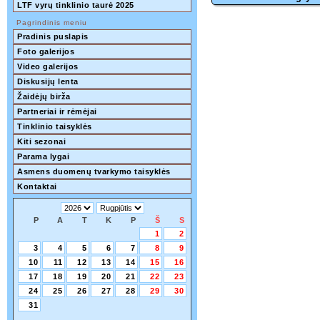
LTF vyrų tinklinio taurė 2025
Pagrindinis meniu
Pradinis puslapis
Foto galerijos
Video galerijos
Diskusijų lenta
Žaidėjų birža
Partneriai ir rėmėjai
Tinklinio taisyklės
Kiti sezonai
Parama lygai
Asmens duomenų tvarkymo taisyklės
Kontaktai
P
A
T
K
P
Š
S
1
2
3
4
5
6
7
8
9
10
11
12
13
14
15
16
17
18
19
20
21
22
23
24
25
26
27
28
29
30
31