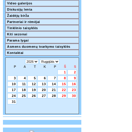
Video galerijos
Diskusijų lenta
Žaidėjų birža
Partneriai ir rėmėjai
Tinklinio taisyklės
Kiti sezonai
Parama lygai
Asmens duomenų tvarkymo taisyklės
Kontaktai
P
A
T
K
P
Š
S
1
2
3
4
5
6
7
8
9
10
11
12
13
14
15
16
17
18
19
20
21
22
23
24
25
26
27
28
29
30
31