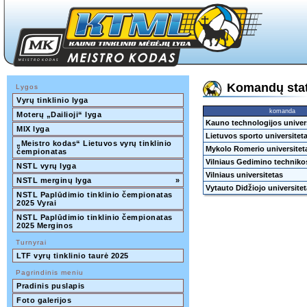
Komandų stat
Lygos
Vyrų tinklinio lyga
komanda
Moterų „Dailioji“ lyga
Kauno technologijos univer
MIX lyga
Lietuvos sporto universitet
„Meistro kodas“ Lietuvos vyrų tinklinio 
Mykolo Romerio universitet
čempionatas
Vilniaus Gedimino technikos
NSTL vyrų lyga
Vilniaus universitetas
NSTL merginų lyga
»
Vytauto Didžiojo universite
NSTL Paplūdimio tinklinio čempionatas 
2025 Vyrai
NSTL Paplūdimio tinklinio čempionatas 
2025 Merginos
Turnyrai
LTF vyrų tinklinio taurė 2025
Pagrindinis meniu
Pradinis puslapis
Foto galerijos