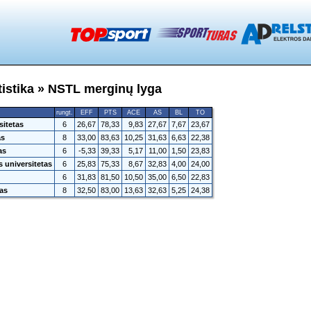
istika » NSTL merginų lyga
rungt.
EFF
PTS
ACE
AS
BL
TO
sitetas
6
26,67
78,33
9,83
27,67
7,67
23,67
as
8
33,00
83,63
10,25
31,63
6,63
22,38
as
6
-5,33
39,33
5,17
11,00
1,50
23,83
 universitetas
6
25,83
75,33
8,67
32,83
4,00
24,00
6
31,83
81,50
10,50
35,00
6,50
22,83
tas
8
32,50
83,00
13,63
32,63
5,25
24,38