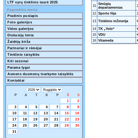
LTF vyrų tinklinio taurė 2025
Smūgių
11
departamentas
Pagrindinis meniu
12
Sporto fėja
Pradinis puslapis
13
Tinklinio inžinerija
Foto galerijos
Video galerijos
14
TK „Yolo“
15
VDU
Diskusijų lenta
16
Vitameda
Žaidėjų birža
Partneriai ir rėmėjai
Tinklinio taisyklės
Kiti sezonai
Parama lygai
Asmens duomenų tvarkymo taisyklės
Kontaktai
P
A
T
K
P
Š
S
1
2
3
4
5
6
7
8
9
10
11
12
13
14
15
16
17
18
19
20
21
22
23
24
25
26
27
28
29
30
31