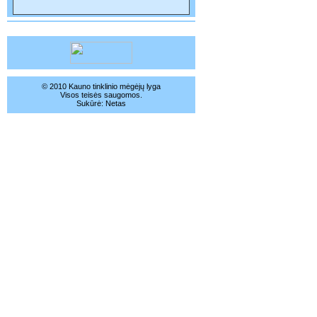
© 2010 Kauno tinklinio mėgėjų lyga
Visos teisės saugomos.
Sukūrė:
Netas