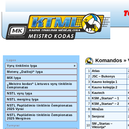
Komandos » Vy
Lygos
Vyrų tinklinio lyga
»
1
Atlas
Moterų „Dailioji“ lyga
2
JSC ‒ Bukonys
MIX lyga
3
Kauno kolegija 1
„Meistro kodas“ Lietuvos vyrų tinklinio 
čempionatas
4
Kauno kolegija 2
5
Kautech
NSTL vyrų lyga
6
KSM „Startas“ ‒ 1
NSTL merginų lyga
7
KSM „Startas“ ‒ 2
NSTL Paplūdimio tinklinio čempionatas 
2025 Vyrai
8
Miražas
NSTL Paplūdimio tinklinio čempionatas 
9
Senjorai
2025 Merginos
SM „Startas ‒
10
Turnyrai
Viktorija“