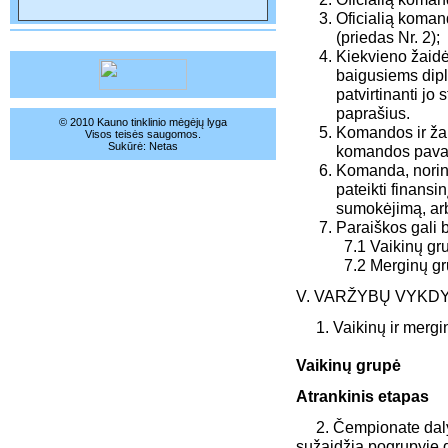
Oficialią koman
(priedas Nr. 2);
Kiekvieno žaidė
baigusiems diplo
patvirtinanti j
paprašius.
© 2010 Kauno tinklinio mėgėjų lyga
Komandos ir žai
Visos teisės saugomos.
Sukūrė:
Netas
komandos pavadi
Komanda, norint
pateikti finans
sumokėjimą, arb
Paraiškos gali b
7.1 Vaikinų grup
7.2 Merginų gru
V. VARŽYBŲ VYKD
1. Vaikinų ir merginų
Vaikinų grupė
Atrankinis etapas
2. Čempionate daly
sužaidžia pogrupyje 