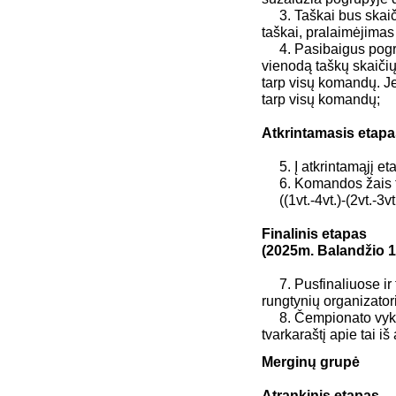
3. Taškai bus skaičiu
taškai, pralaimėjimas 
4. Pasibaigus pogrup
vienodą taškų skaičių
tarp visų komandų. Je
tarp visų komandų;
Atkrintamasis etapa
5. Į atkrintamąjį e
6. Komandos žais to
((1vt.-4vt.)-(2vt.-3vt.
Finalinis etapas
(2025m. Balandžio 1
7. Pusfinaliuose ir 
rungtynių organizatori
8. Čempionato vykdyt
tvarkaraštį apie tai 
Merginų grupė
Atrankinis etapas