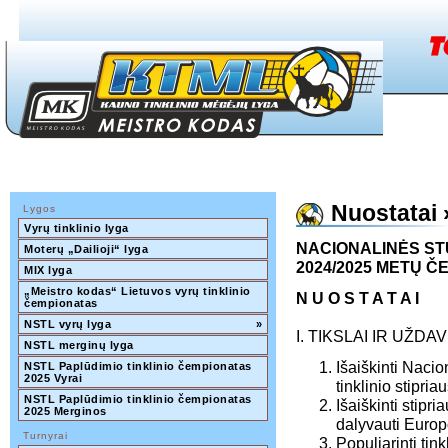
Nuostatai 
Lygos
Vyrų tinklinio lyga
NACIONALINĖS ST
Moterų „Dailioji“ lyga
2024/2025 METŲ 
MIX lyga
„Meistro kodas“ Lietuvos vyrų tinklinio 
N U O S T A T A I
čempionatas
NSTL vyrų lyga
»
I. TIKSLAI IR UŽDAV
NSTL merginų lyga
Išaiškinti Nacio
NSTL Paplūdimio tinklinio čempionatas 
2025 Vyrai
tinklinio stipri
NSTL Paplūdimio tinklinio čempionatas 
Išaiškinti stipr
2025 Merginos
dalyvauti Europ
Turnyrai
Populiarinti tin