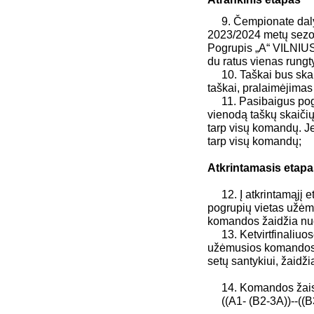
9. Čempionate daly
2023/2024 metų sezono
Pogrupis „A“ VILNIU
du ratus vienas rung
10. Taškai bus skaiči
taškai, pralaimėjimas 
11. Pasibaigus pogru
vienodą taškų skaičių
tarp visų komandų. Je
tarp visų komandų;
Atkrintamasis etapa
12. Į atkrintamąjį e
pogrupių vietas užėm
komandos žaidžia nuo 
13. Ketvirtfinaliuose
užėmusios komandos s
setų santykiui, žaidž
14. Komandos žais 
((A1- (B2-3A))--((B