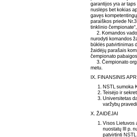
garantijos yra ar tap
nuslėps bet kokias ap
gavęs kompetentingų 
paraiškos priede Nr.
tinklinio čempionate“
2. Komandos vadovas 
nurodyti komandos ža
būklės patvirtinimas
žaidėjų parašais koma
čempionato pabaigos i
3. Čempionato organi
metu.
IX. FINANSINIS AP
NSTL sumoka KT
Teisėjo ir sekr
Universitetas d
varžybų praved
X. ŽAIDĖJAI
Visos Lietuvos 
nuostatų III p. 
patvirtinti NST