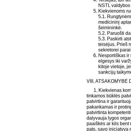
NSTL valdybos ra
Kiekvienoms ru
5.1. Rungtynėm
medicininį apta
šeimininkė.
5.2. Paruošti
da
5.3. Paskirti ats
teisėjus. Prieš 
sekretorei parai
Nesportiškas ir
elgesys iki varž
kitoje vietoje, 
sankcijų taikym
VIII. ATSAKOMYBĖ
1. Kiekvienas komand
tinkamos būklės patvi
patvirtina ir garantuo
pakankamas ir proting
patvirtinta kompetenti
dalyvauja lygos organi
paaiškės ar kils bent
pats, savo iniciatyva