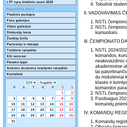
LTF vyrų tinklinio taurė 2025
Tobulinti stude
Pagrindinis meniu
II. VADOVAVIMAS 
Pradinis puslapis
Foto galerijos
NSTL čempionat
NSTL čempiona
Video galerijos
kamuoliais.
Diskusijų lenta
Žaidėjų birža
III. ČEMPIONATO D
Partneriai ir rėmėjai
NSTL 2024/2025 
Tinklinio taisyklės
komandos, kuria
Kiti sezonai
neakivaizdinio s
Parama lygai
akademinėse ato
Asmens duomenų tvarkymo taisyklės
tai patvirtinanč
Kontaktai
du moksleiviai 
klasės ir turint
komandos parai
P
A
T
K
P
Š
S
NSTL čempionat
1
2
Pasibaigus 2024
3
4
5
6
7
8
9
komandų priėmi
10
11
12
13
14
15
16
17
18
19
20
21
22
23
IV. KOMANDŲ REGI
24
25
26
27
28
29
30
Komandų registra
31
Oficialią koman