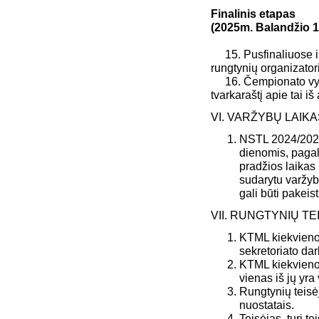
Finalinis etapas
(2025m. Balandžio 1
15. Pusfinaliuose ir
rungtynių organizatori
16. Čempionato vykdy
tvarkaraštį apie tai 
VI. VARŽYBŲ LAIK
NSTL 2024/2025 
dienomis, pagal
pradžios laikas
sudarytu varžybų
gali būti pakeist
VII. RUNGTYNIŲ TE
KTML kiekvienom
sekretoriato dar
KTML kiekvienoms
vienas iš jų yra
Rungtynių teisė
nuostatais.
Teisėjas, turi 