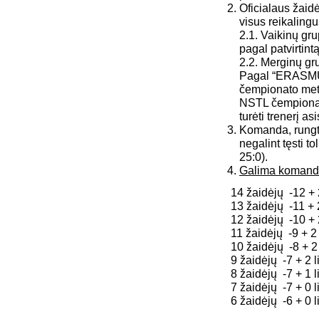
Oficialaus žaid
visus reikaling
2.1. Vaikinų gru
pagal patvirtin
2.2. Merginų gr
Pagal “ERASMUS
čempionato me
NSTL čempionato
turėti trenerį a
Komanda, rungty
negalint tęsti t
25:0).
Galima komando
14 žaidėjų -12 + 2 
13 žaidėjų -11 + 2 
12 žaidėjų -10 + 2 l
11 žaidėjų -9 + 2 li
10 žaidėjų -8 + 2 li
9 žaidėjų -7 + 2 lib
8 žaidėjų -7 + 1 lib
7 žaidėjų -7 + 0 li
6 žaidėjų -6 + 0 