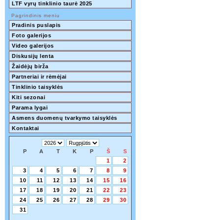
LTF vyrų tinklinio taurė 2025
Pagrindinis meniu
Pradinis puslapis
Foto galerijos
Video galerijos
Diskusijų lenta
Žaidėjų birža
Partneriai ir rėmėjai
Tinklinio taisyklės
Kiti sezonai
Parama lygai
Asmens duomenų tvarkymo taisyklės
Kontaktai
P
A
T
K
P
Š
S
1
2
3
4
5
6
7
8
9
10
11
12
13
14
15
16
17
18
19
20
21
22
23
24
25
26
27
28
29
30
31