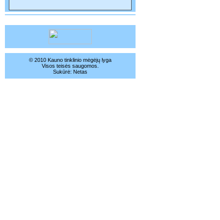
© 2010 Kauno tinklinio mėgėjų lyga
Visos teisės saugomos.
Sukūrė:
Netas