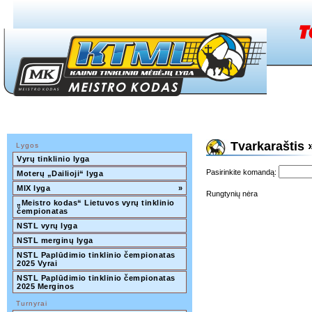
Tvarkaraštis 
Lygos
Vyrų tinklinio lyga
Pasirinkite komandą:
Moterų „Dailioji“ lyga
MIX lyga
»
Rungtynių nėra
„Meistro kodas“ Lietuvos vyrų tinklinio 
čempionatas
NSTL vyrų lyga
NSTL merginų lyga
NSTL Paplūdimio tinklinio čempionatas 
2025 Vyrai
NSTL Paplūdimio tinklinio čempionatas 
2025 Merginos
Turnyrai