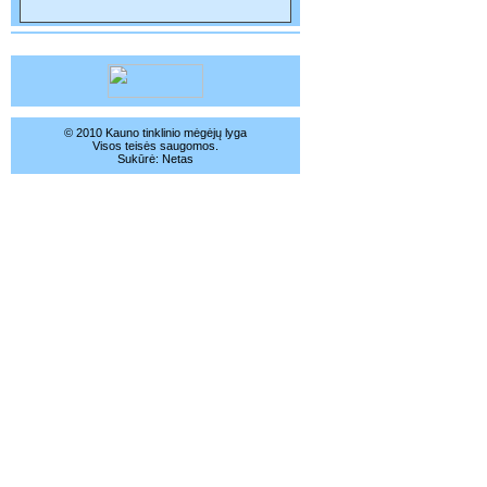
© 2010 Kauno tinklinio mėgėjų lyga
Visos teisės saugomos.
Sukūrė:
Netas