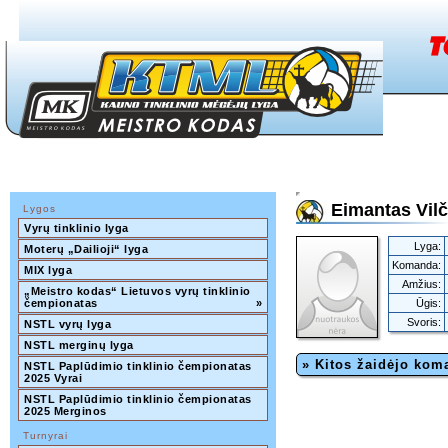
Eimantas Vil
Lygos
Vyrų tinklinio lyga
Lyga:
Moterų „Dailioji“ lyga
Komanda:
MIX lyga
Amžius:
„Meistro kodas“ Lietuvos vyrų tinklinio 
čempionatas
»
Ūgis:
Svoris:
NSTL vyrų lyga
NSTL merginų lyga
» Kitos žaidėjo ko
NSTL Paplūdimio tinklinio čempionatas 
2025 Vyrai
NSTL Paplūdimio tinklinio čempionatas 
2025 Merginos
Turnyrai