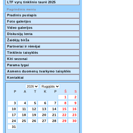
LTF vyrų tinklinio taurė 2025
Pagrindinis meniu
Pradinis puslapis
Foto galerijos
Video galerijos
Diskusijų lenta
Žaidėjų birža
Partneriai ir rėmėjai
Tinklinio taisyklės
Kiti sezonai
Parama lygai
Asmens duomenų tvarkymo taisyklės
Kontaktai
P
A
T
K
P
Š
S
1
2
3
4
5
6
7
8
9
10
11
12
13
14
15
16
17
18
19
20
21
22
23
24
25
26
27
28
29
30
31