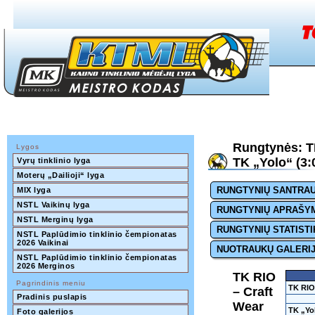
Rungtynės: T
Lygos
TK „Yolo“ (3:
Vyrų tinklinio lyga
Moterų „Dailioji“ lyga
RUNGTYNIŲ SANTRA
MIX lyga
NSTL Vaikinų lyga
RUNGTYNIŲ APRAŠY
NSTL Merginų lyga
RUNGTYNIŲ STATISTI
NSTL Paplūdimio tinklinio čempionatas 
2026 Vaikinai
NUOTRAUKŲ GALERI
NSTL Paplūdimio tinklinio čempionatas 
2026 Merginos
TK RIO
Pagrindinis meniu
TK RIO
– Craft
Pradinis puslapis
Wear
TK „Yo
Foto galerijos