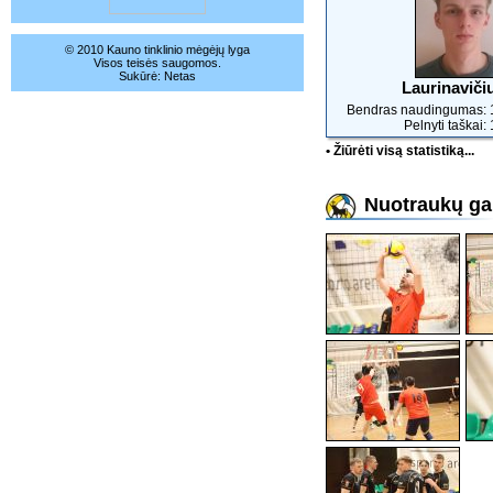
© 2010 Kauno tinklinio mėgėjų lyga
Visos teisės saugomos.
Sukūrė:
Netas
Laurinaviči
Bendras naudingumas: 
Pelnyti taškai:
• Žiūrėti visą statistiką...
Nuotraukų gal