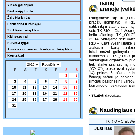
namų
Video galerijos
arenoje įveik
Diskusijų lenta
Žaidėjų birža
Rungtynėse tarp TK „YOLO
pradžių dominavo TK RIO
Partneriai ir rėmėjai
užtikrintą ir stabilų žaidi
Tinklinio taisyklės
sete TK RIO – Craft Wear gr
kelių sėkmingų TK „YOLO“ a
Kiti sezonai
25:14. Antrajame sete vaiz
Parama lygai
RIO – Craft Wear išlaikė a
atakas ir dar kartą nugalėj
Asmens duomenų tvarkymo taisyklės
labai mažai galimybių ats
Kontaktai
atkaklesnis – TK „YOLO“ pa
sėkmingiau organizavo puo
tiek išlaikė pranašumą ir 
„YOLO“ gretose rezultatyvia
P
A
T
K
P
Š
S
14) pelnęs 6 taškus ir b
1
2
žaidėjų tačiau jo pastan
rimčiau pasipriešinti varž
3
4
5
6
7
8
9
komandoje ryškiausiai išsi
10
11
12
13
14
15
16
<...>
17
18
19
20
21
22
23
• Skaityti daugiau...
24
25
26
27
28
29
30
31
Naudingiausie
TK RIO ‒ Craft We
Justinas