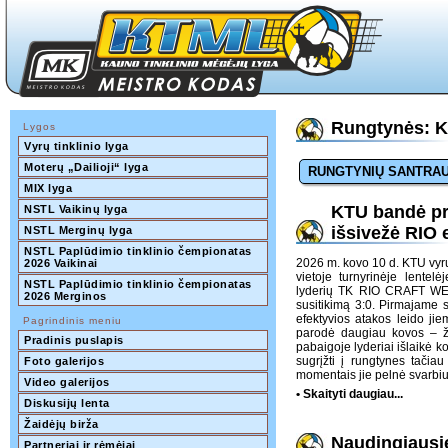
Rungtynės: KT
Lygos
Vyrų tinklinio lyga
Moterų „Dailioji“ lyga
RUNGTYNIŲ SANTRA
MIX lyga
KTU bandė pri
NSTL Vaikinų lyga
išsivežė RIO 
NSTL Merginų lyga
NSTL Paplūdimio tinklinio čempionatas 
2026 m. kovo 10 d. KTU vyrų 
2026 Vaikinai
vietoje turnyrinėje lente
NSTL Paplūdimio tinklinio čempionatas 
lyderių TK RIO CRAFT WEA
2026 Merginos
susitikimą 3:0. Pirmajame 
efektyvios atakos leido ji
Pagrindinis meniu
parodė daugiau kovos – ža
Pradinis puslapis
pabaigoje lyderiai išlaikė k
sugrįžti į rungtynes tači
Foto galerijos
momentais jie pelnė svarbius
Video galerijos
• Skaityti daugiau...
Diskusijų lenta
Žaidėjų birža
Naudingiausie
Partneriai ir rėmėjai