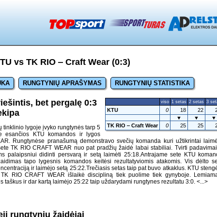
U vs TK RIO ‒ Craft Wear (0:3)
UKA
RUNGTYNIŲ APRAŠYMAS
RUNGTYNIŲ STATISTIKA
ešintis, bet pergalę 0:3
viso
1 setas
2 setas
3 se
KTU
0
18
22
ekipa
▼
▼
▼
TK RIO ‒ Craft Wear
0
25
25
tinklinio lygoje įvyko rungtynės tarp 5
lėje esančios KTU komandos ir lygos
R. Rungtynėse pranašumą demonstravo svečių komanda kuri užtikrintai laimė
sete TK RIO CRAFT WEAR nuo pat pradžių žaidė labai stabiliai. Tvirti padavimai
ems palaipsniui didinti persvarą ir setą laimėti 25:18.Antrajame sete KTU koma
idimas tapo lygesnis komandos keitėsi rezultatyviomis atakomis. Vis dėlto s
oncentraciją ir laimėjo setą 25:22.Trečiasis setas taip pat buvo atkaklus. KTU steng
au TK RIO CRAFT WEAR išlaikė discipliną tiek puolime tiek gynyboje. Lemiama
 taškus ir dar kartą laimėjo 25:22 taip uždarydami rungtynes rezultatu 3:0.
<...>
ji rungtynių žaidėjai