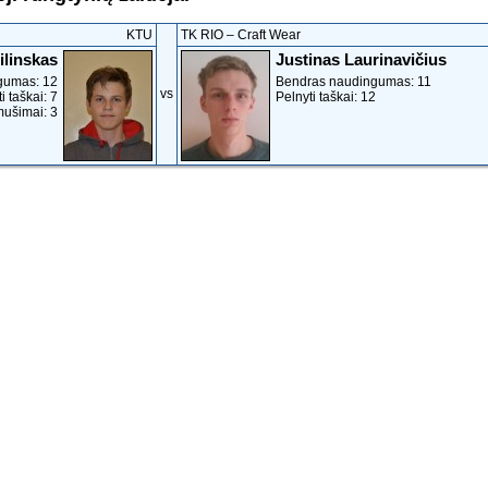
KTU
TK RIO ‒ Craft Wear
ilinskas
Justinas Laurinavičius
gumas: 12
Bendras naudingumas: 11
vs
i taškai: 7
Pelnyti taškai: 12
mušimai: 3