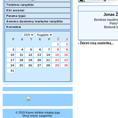
Tinklinio taisyklės
Kiti sezonai
Jonas Ž
Parama lygai
Bendras naudin
Asmens duomenų tvarkymo taisyklės
Pelnyt
Kontaktai
Blokuoti 
P
A
T
K
P
Š
S
• Žiūrėti visą statistiką...
1
2
3
4
5
6
7
8
9
10
11
12
13
14
15
16
17
18
19
20
21
22
23
24
25
26
27
28
29
30
31
© 2010 Kauno tinklinio mėgėjų lyga
Visos teisės saugomos.