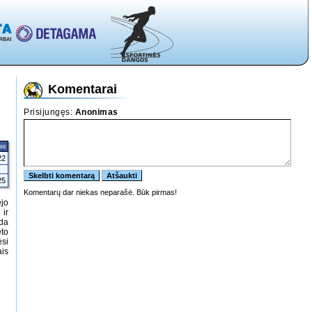
Komentarai
tas
22
25
jo
 ir
nda
eto
ėsi
is